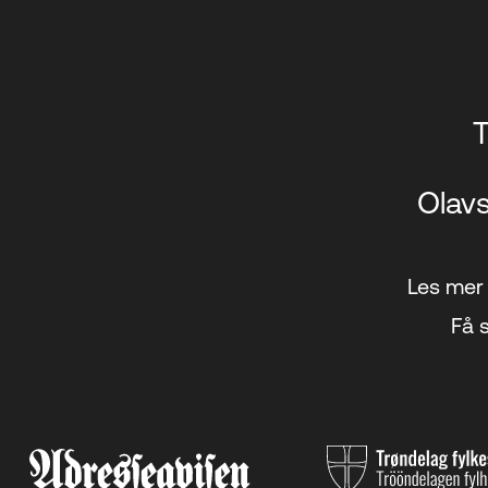
T
Olavs
Les mer 
Få s