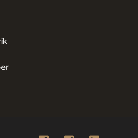
ik
ber