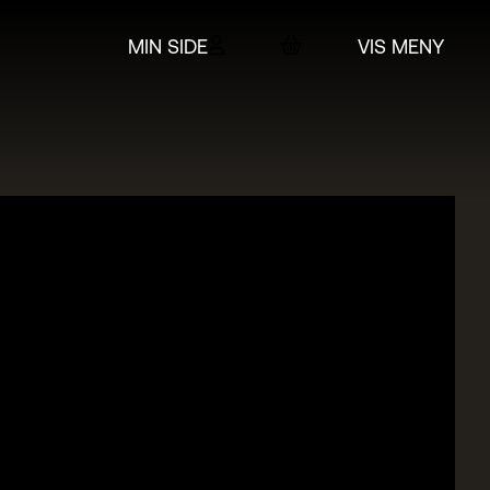
MIN SIDE
VIS MENY
 & billetter
rtet
in
SO
t Adam Hickox
esteret