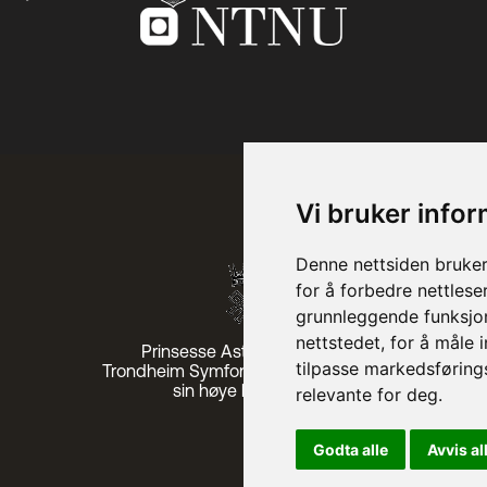
Vi bruker info
Denne nettsiden bruker
for å forbedre nettlese
grunnleggende funksjon
nettstedet
,
for å måle 
Prinsesse Astrid, fru Ferner
tilpasse markedsføring
Trondheim Symfoniorkester & Opera
sin høye beskytter
relevante for deg
.
Godta alle
Avvis al