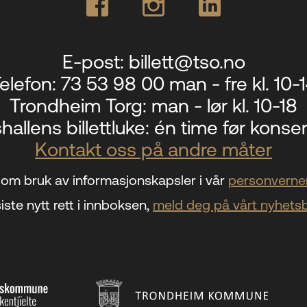
E-post:
billett@tso.no
elefon:
73 53 98 00 man - fre kl. 10-
Trondheim Torg:
man - lør kl. 10-18
hallens billettluke:
én time før konser
Kontakt oss på andre måter
om bruk av informasjonskapsler i vår
personverner
iste nytt rett i innboksen,
meld deg på vårt nyhets