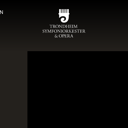
N
Program
TSO-ko
Magas
Om T
Sjefdirigen
Symfoniork