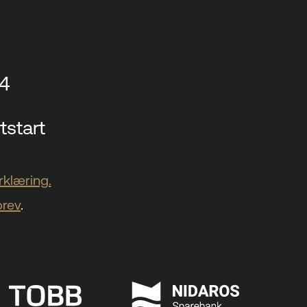
14
tstart
klæring.
brev
.