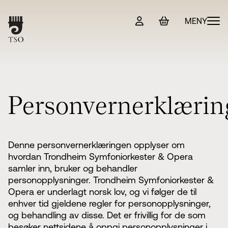
MENY
Program & billetter
TSO-kortet
P
e
r
s
o
n
v
e
r
n
e
r
k
l
æ
r
i
n
Magasin
Om TSO
Denne personvernerklæringen opplyser om
hvordan Trondheim Symfoniorkester & Opera
Sjefdirigent Adam Hickox
samler inn, bruker og behandler
Symfoniorkesteret
personopplysninger. Trondheim Symfoniorkester &
Vokalensemblet
Opera er underlagt norsk lov, og vi følger de til
TSO-koret
+ Se flere valg
enhver tid gjeldene regler for personopplysninger,
Administrasjon
og behandling av disse. Det er frivillig for de som
Kontakt oss
TSO Play
besøker nettsidene å oppgi personopplysninger i