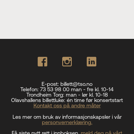
E-post:
billett@tso.no
Telefon:
73 53 98 00 man - fre kl. 10-14
Trondheim Torg:
man - lør kl. 10-18
Olavshallens billettluke:
én time før konsertstart
Kontakt oss på andre måter
Les mer om bruk av informasjonskapsler i vår
personvernerklæring.
Få siste nytt rett i innboksen,
meld deg på vårt