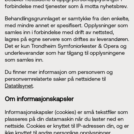
Styret i TSO
Opera
forbindelse med tjenester som å motta nyhetsbrev.
TSOs venner
Barn & unge
Bærekraft & samfunn
TSO talent
Behandlingsgrunnlaget er samtykke fra den enkelte,
TSO mot 2030
Princess Astrid International Music Competition
med mindre annet er spesifisert. Opplysninger som
Jobbe hos oss
samles inn i forbindelse med drift av nettsted,
Samarbeidspartnere
lagres på egne servere som driftes av leverandøren.
Nyheter
Det er kun Trondheim Symfoniorkester & Opera og
underleverandør som har tilgang til opplysningene
som samles inn.
Du finner mer informasjon om personvern og
personvernrelaterte saker på nettsidene til
Datatilsynet
.
Om informasjonskapsler
Informasjonskapsler (cookies) er små tekstfiler som
plasseres på din datamaskin når du laster ned en
nettside. Cookies er knyttet til IP-adressen din, og er
ikke knyttet til andre personlige opplysninger.