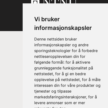
Vi bruker
informasjonskapsler
Denne nettsiden bruker
informasjonskapsler og andre
sporingsteknologier for å forbedre
nettleseropplevelsen din for
følgende formål:
for å aktivere
grunnleggende funksjonalitet på
nettstedet
,
for å gi en bedre
Prinsesse Astrid, fru Ferner
Trondheim Symfoniorkester & Opera
opplevelse på nettstedet
,
for å måle
sin høye beskytter
interessen din for våre produkter og
tjenester og tilpasse
markedsføringsinteraksjoner
,
for å
levere annonser som er mer