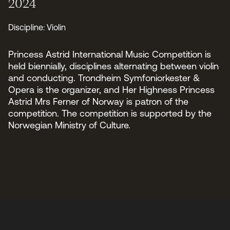
Styret i TSO
2024
Opera
TSOs venner
Barn & unge
Bærekraft & samfunn
Discipline: Violin
TSO talent
TSO mot 2030
Princess Astrid International Music Competition
Jobbe hos oss
Princess Astrid International Music Competition is
Samarbeidspartnere
held biennially, disciplines alternating between violin
Nyheter
and conducting. Trondheim Symfoniorkester &
Opera is the organizer, and Her Highness Princess
Astrid Mrs Ferner of Norway is patron of the
competition. The competition is supported by the
Norwegian Ministry of Culture.