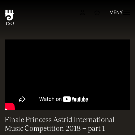
MENY
Program & billetter
TSO-kortet
Magasin
Om TSO
Sjefdirigent Adam Hickox
Symfoniorkesteret
Vokalensemblet
TSO-koret
+ Se flere valg
Finale Princess Astrid International
Administrasjon
Music Competition 2018 – part 1
Kontakt oss
TSO Play