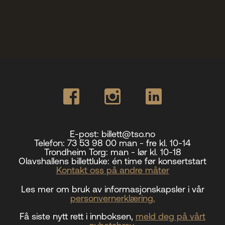
Styret i TSO
Opera
TSOs venner
Barn & unge
Bærekraft & samfunn
TSO talent
TSO mot 2030
Princess Astrid International Music Competition
Jobbe hos oss
Samarbeidspartnere
Nyheter
E-post:
billett@tso.no
Telefon:
73 53 98 00 man - fre kl. 10-14
Trondheim Torg:
man - lør kl. 10-18
Olavshallens billettluke:
én time før konsertstart
Kontakt oss på andre måter
Les mer om bruk av informasjonskapsler i vår
personvernerklæring.
Få siste nytt rett i innboksen,
meld deg på vårt