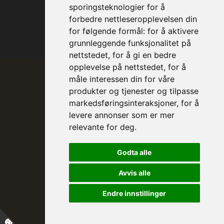
sporingsteknologier for å
forbedre nettleseropplevelsen din
for følgende formål:
for å aktivere
grunnleggende funksjonalitet på
nettstedet
,
for å gi en bedre
opplevelse på nettstedet
,
for å
måle interessen din for våre
produkter og tjenester og tilpasse
markedsføringsinteraksjoner
,
for å
levere annonser som er mer
relevante for deg
.
Prinsesse Astrid, fru Ferner
Godta alle
Trondheim Symfoniorkester & Opera
sin høye beskytter
Avvis alle
Endre innstillinger