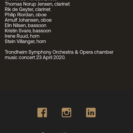
Styret i TSO
Thomas Norup Jensen, clarinet
Opera
TSOs venner
Rik de Geyter, clarinet
Barn & unge
Bærekraft & samfunn
Philip Riordan, oboe
TSO talent
TSO mot 2030
Arnulf Johansen, oboe
Princess Astrid International Music Competition
Elin Nilsen, bassoon
Jobbe hos oss
Kristin Svare, bassoon
Samarbeidspartnere
Irene Ruud, horn
Stein Villanger, horn
Nyheter
Trondheim Symphony Orchestra & Opera chamber
music concert 23 April 2020.