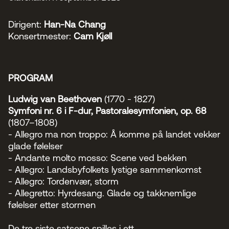
Styret i TSO
Opera
TSOs venner
Barn & unge
Bærekraft & samfunn
Dirigent:
Han-Na Chang
TSO talent
TSO mot 2030
Konsertmester:
Cam Kjøll
Princess Astrid International Music Competition
Jobbe hos oss
Samarbeidspartnere
Nyheter
PROGRAM
Ludwig van Beethoven
(1770 - 1827)
Symfoni nr. 6 i F-dur, Pastoralesymfonien, op. 68
(1807–1808)
- Allegro ma non troppo: Å komme på landet vekker
glade følelser
- Andante molto mosso: Scene ved bekken
- Allegro: Landsbyfolkets lystige sammenkomst
- Allegro: Tordenvær, storm
- Allegretto: Hyrdesang. Glade og takknemlige
følelser etter stormen
De tre siste satsene spilles i ett.