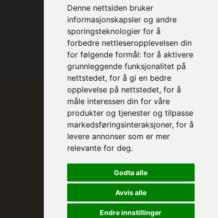
Denne nettsiden bruker
informasjonskapsler og andre
sporingsteknologier for å
forbedre nettleseropplevelsen din
for følgende formål:
for å aktivere
grunnleggende funksjonalitet på
nettstedet
,
for å gi en bedre
opplevelse på nettstedet
,
for å
måle interessen din for våre
produkter og tjenester og tilpasse
markedsføringsinteraksjoner
,
for å
levere annonser som er mer
relevante for deg
.
Prinsesse Astrid, fru Ferner
Godta alle
Trondheim Symfoniorkester & Opera
sin høye beskytter
Avvis alle
Endre innstillinger