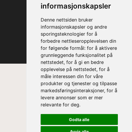
informasjonskapsler
Denne nettsiden bruker
informasjonskapsler og andre
sporingsteknologier for å
forbedre nettleseropplevelsen din
for følgende formål:
for å aktivere
grunnleggende funksjonalitet på
nettstedet
,
for å gi en bedre
opplevelse på nettstedet
,
for å
måle interessen din for våre
produkter og tjenester og tilpasse
markedsføringsinteraksjoner
,
for å
levere annonser som er mer
relevante for deg
.
Prinsesse Astrid, fru Ferner
Godta alle
Trondheim Symfoniorkester & Opera
sin høye beskytter
Avvis alle