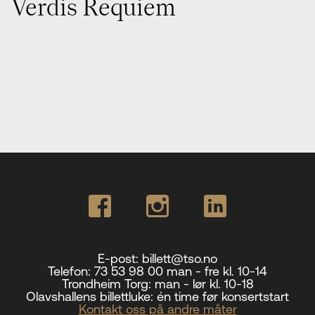
Verdis Requiem
E-post:
billett@tso.no
Telefon:
73 53 98 00 man - fre kl. 10-14
Trondheim Torg:
man - lør kl. 10-18
Olavshallens billettluke:
én time før konsertstart
Kontakt oss på andre måter