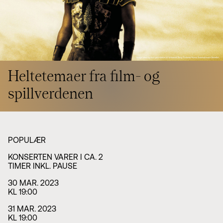
Styret i TSO
Opera
TSOs venner
Barn & unge
Bærekraft & samfunn
TSO talent
TSO mot 2030
Princess Astrid International Music Competition
Jobbe hos oss
Samarbeidspartnere
Nyheter
Heltetemaer fra film- og
spillverdenen
POPULÆR
KONSERTEN VARER I CA. 2
TIMER INKL. PAUSE
30 MAR. 2023
KL 19:00
31 MAR. 2023
KL 19:00