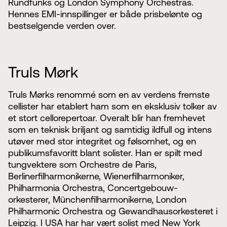
Rundfunks og London Symphony Orchestras.
Hennes EMI-innspillinger er både prisbelønte og
bestselgende verden over.
Truls Mørk
Truls Mørks renommé som en av verdens fremste
cellister har etablert ham som en eksklusiv tolker av
et stort cellorepertoar. Overalt blir han fremhevet
som en teknisk briljant og samtidig ildfull og intens
utøver med stor integritet og følsomhet, og en
publikumsfavoritt blant solister. Han er spilt med
tungvektere som Orchestre de Paris,
Berlinerfilharmonikerne, Wienerfilharmoniker,
Philharmonia Orchestra, Concertgebouw-
orkesterer, Münchenfilharmonikerne, London
Philharmonic Orchestra og Gewandhausorkesteret i
Leipzig. I USA har har vært solist med New York