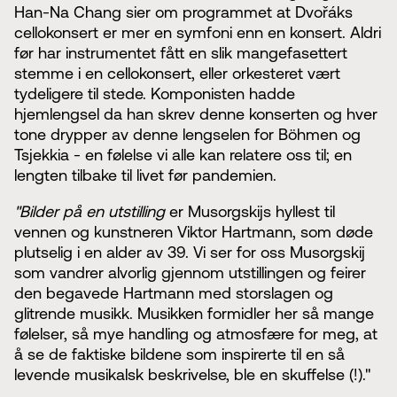
Han-Na Chang sier om programmet at Dvořáks
cellokonsert er mer en symfoni enn en konsert. Aldri
før har instrumentet fått en slik mangefasettert
stemme i en cellokonsert, eller orkesteret vært
tydeligere til stede. Komponisten hadde
hjemlengsel da han skrev denne konserten og hver
tone drypper av denne lengselen for Böhmen og
Tsjekkia - en følelse vi alle kan relatere oss til; en
lengten tilbake til livet før pandemien.
"Bilder på en utstilling
er Musorgskijs hyllest til
vennen og kunstneren Viktor Hartmann, som døde
plutselig i en alder av 39. Vi ser for oss Musorgskij
som vandrer alvorlig gjennom utstillingen og feirer
den begavede Hartmann med storslagen og
glitrende musikk. Musikken formidler her så mange
følelser, så mye handling og atmosfære for meg, at
å se de faktiske bildene som inspirerte til en så
levende musikalsk beskrivelse, ble en skuffelse (!)."