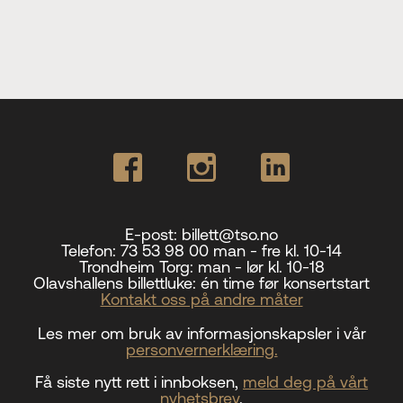
E-post:
billett@tso.no
Telefon:
73 53 98 00 man - fre kl. 10-14
Trondheim Torg:
man - lør kl. 10-18
Olavshallens billettluke:
én time før konsertstart
Kontakt oss på andre måter
Les mer om bruk av informasjonskapsler i vår
personvernerklæring.
Få siste nytt rett i innboksen,
meld deg på vårt
nyhetsbrev
.