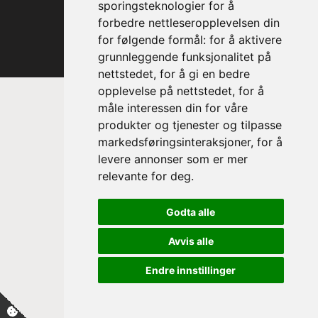
sporingsteknologier for å
forbedre nettleseropplevelsen din
for følgende formål:
for å aktivere
grunnleggende funksjonalitet på
nettstedet
,
for å gi en bedre
opplevelse på nettstedet
,
for å
måle interessen din for våre
produkter og tjenester og tilpasse
markedsføringsinteraksjoner
,
for å
levere annonser som er mer
relevante for deg
.
Prinsesse Astrid, fru Ferner
Godta alle
Trondheim Symfoniorkester & Opera
sin høye beskytter
Avvis alle
Endre innstillinger