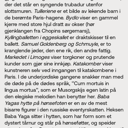
der det står en syngende trubadur utenfor
slottsmuren.
Tuilleriene
er et bilde av lekende barn i
de berømte Paris-hagene.
Bydlo
viser en gammel
kjerre med store hjul dratt av okser (hør
gjenklangen fra Chopins sørgemarsj),
Kyllingballetten i eggeskallet
er draktskisser til en
ballett.
Samuel Goldenberg og Schmuyle
, er to
kranglende jøder, den ene rik, den andre fattig.
Markedet i Limoges
viser torgkoner og prutende
kunder som gjør sine innkjøp.
Katakomber
viser
kunstneren selv ved inngangen til katakombene i
Paris. I de underjordiske gangene snakker man med
de døde på de dødes språk, ‘’Cum mortuis in
lingua mortua’’, som er Musorgskijs egen latin på
den elegiske melodien han benytter her.
Baba
Yagas hytte på hønsefoten
er en av de mest
bisarre figurer i den russiske eventyrskatten. Heksen
Baba Yaga sitter i hytten, som har form som et
dystert tårnur og står på hønseføtter, og speider