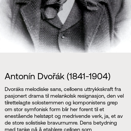
Antonín Dvořák (1841-1904)
Dvoráks melodiske sans, celloens uttrykkskraft fra
pasjonert drama til melankolsk resignasjon, den vel
tilrettelagte solostemmen og komponistens grep
om stor symfonisk form blir her forent til et
enestående helstøpt og medrivende verk, ja, et av
de store solistiske bravurnumre. Dens betydning
med tanke på å etablere celloen som