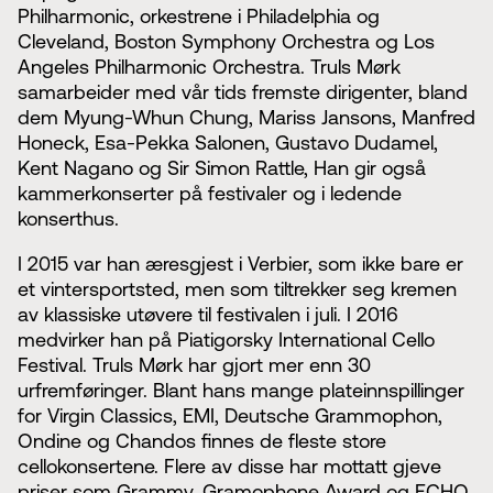
Philharmonic, orkestrene i Philadelphia og
Cleveland, Boston Symphony Orchestra og Los
Angeles Philharmonic Orchestra. Truls Mørk
samarbeider med vår tids fremste dirigenter, bland
dem Myung-Whun Chung, Mariss Jansons, Manfred
Honeck, Esa-Pekka Salonen, Gustavo Dudamel,
Kent Nagano og Sir Simon Rattle, Han gir også
kammerkonserter på festivaler og i ledende
konserthus.
I 2015 var han æresgjest i Verbier, som ikke bare er
et vintersportsted, men som tiltrekker seg kremen
av klassiske utøvere til festivalen i juli. I 2016
medvirker han på Piatigorsky International Cello
Festival. Truls Mørk har gjort mer enn 30
urfremføringer. Blant hans mange plateinnspillinger
for Virgin Classics, EMI, Deutsche Grammophon,
Ondine og Chandos finnes de fleste store
cellokonsertene. Flere av disse har mottatt gjeve
priser som Grammy, Gramophone Award og ECHO