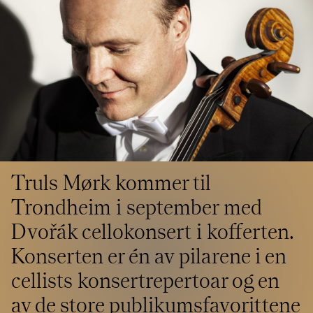
Styret i TSO
Opera
TSOs venner
Barn & unge
Bærekraft & samfunn
TSO talent
TSO mot 2030
Princess Astrid International Music Competition
Jobbe hos oss
Samarbeidspartnere
Nyheter
Truls Mørk kommer til
Trondheim i september med
Dvořák cellokonsert i kofferten.
Konserten er én av pilarene i en
cellists konsertrepertoar og en
av de store publikumsfavorittene