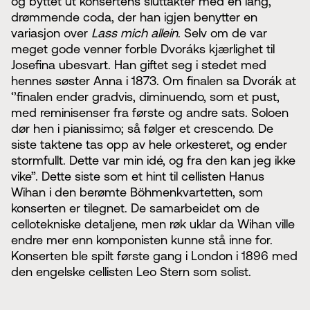
og byttet ut konsertens sluttakter med en lang,
drømmende coda, der han igjen benytter en
variasjon over
Lass mich allein
. Selv om de var
meget gode venner forble Dvoráks kjærlighet til
Josefina ubesvart. Han giftet seg i stedet med
hennes søster Anna i 1873. Om finalen sa Dvorák at
‘’finalen ender gradvis, diminuendo, som et pust,
med reminisenser fra første og andre sats. Soloen
dør hen i pianissimo; så følger et crescendo. De
siste taktene tas opp av hele orkesteret, og ender
stormfullt. Dette var min idé, og fra den kan jeg ikke
vike”. Dette siste som et hint til cellisten Hanus
Wihan i den berømte Böhmenkvartetten, som
konserten er tilegnet. De samarbeidet om de
cellotekniske detaljene, men røk uklar da Wihan ville
endre mer enn komponisten kunne stå inne for.
Konserten ble spilt første gang i London i 1896 med
den engelske cellisten Leo Stern som solist.