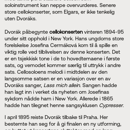
soloinstrument kan neppe overvurderes. Senere
store cellokonserter, som Elgars, er ikke tenkelig
uten Dvoráks.
Dvorák påbegynte
cellokonserten
vinteren 1894-95
under sitt opphold i New York. Hans ungdoms store
forelskelse Josefina Cermáková kom til å spille en
viktig rolle ved tilblivelsen av denne konserten. Det
er en tsjekkisk tone i de to hovedtemaene i første
sats, og vemodet kommer særlig til uttrykk i andre
sats. Cellosoloens melodi i midtdelen av den
langsomme satsen er en variasjon over en av
Dvoráks sanger,
Lass mich allein
. Sangen hadde
han lagt inn i verket da nyheten om Josefinas
sykdom nådde ham i New York. Allerede i 1865
hadde han tilegnet henne sangsyklusen
Cypresser
.
I april 1895 reiste Dvorák tilbake til Praha. Her
bestemte han seg for å gi finalen en ny utforming,