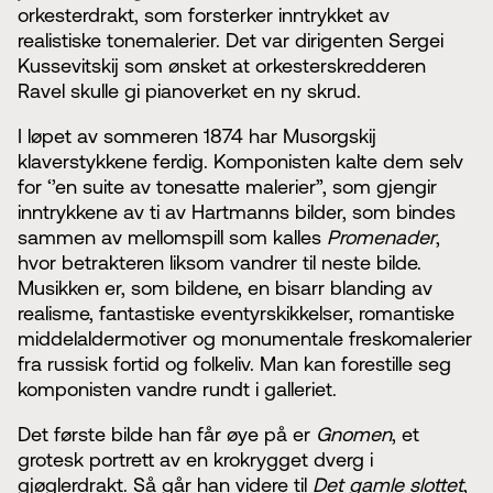
orkesterdrakt, som forsterker inntrykket av
realistiske tonemalerier. Det var dirigenten Sergei
Kussevitskij som ønsket at orkesterskredderen
Ravel skulle gi pianoverket en ny skrud.
I løpet av sommeren 1874 har Musorgskij
klaverstykkene ferdig. Komponisten kalte dem selv
for ‘’en suite av tonesatte malerier”, som gjengir
inntrykkene av ti av Hartmanns bilder, som bindes
sammen av mellomspill som kalles
Promenader
,
hvor betrakteren liksom vandrer til neste bilde.
Musikken er, som bildene, en bisarr blanding av
realisme, fantastiske eventyrskikkelser, romantiske
middelaldermotiver og monumentale freskomalerier
fra russisk fortid og folkeliv. Man kan forestille seg
komponisten vandre rundt i galleriet.
Det første bilde han får øye på er
Gnomen
, et
grotesk portrett av en krokrygget dverg i
gjøglerdrakt. Så går han videre til
Det gamle slottet
,