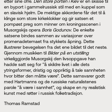
etter sine ofre.
Den store porten i Kiev
er en skisse til
en byport i gammelrussisk stil med en kuppel som
en slavisk hjelm. De mektige akkordene får det til å
klinge som store kirkeklokker og gir satsen et
pompøst preg som minner om kroningsscenen i
Musorgskijs opera
Boris Godunov
. De enkelte
satsene bindes sammen av variasjoner over
promenadetemaet fra stykkets åpning. Dette
illustrerer bevegelsen fra det ene bildet til det neste.
Gjennom musikken til
Bilder på en utstilling
virkeliggjorde Musorgskij den livsoppgave han
hadde satt seg for ‘’å skildre livet i alle dets
ytringsformer, dristig og oppriktig å tale sannheten
hvor bitter den måtte være”. Dette samsvarer godt
med Hartmanns og de russiske naturalistenes
parole ‘’å være i sannhet”, og skape en ny realistisk
kunst med røtter i russisk folketradisjon.
Thomas Ramstad