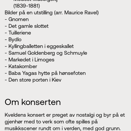
(1839-1881)
Bilder på en utstilling (arr. Maurice Ravel)
- Gnomen
- Det gamle slottet
- Tuilleriene
- Bydlo
- Kyllingballetten i eggeskallet
- Samuel Goldenberg og Schmuyle
- Markedet i Limoges
- Katakomber
- Baba Yagas hytte på hønsefoten
- Den store porten i Kiev
Om konserten
Kveldens konsert er preget av nostalgi og byr på et
gjenhør med to verk som ofte spilles på
musikkscener rundt om i verden, med god grunn.