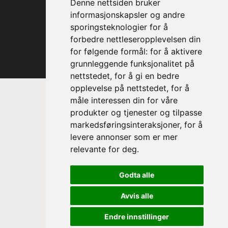
Denne nettsiden bruker
informasjonskapsler og andre
sporingsteknologier for å
forbedre nettleseropplevelsen din
for følgende formål:
for å aktivere
grunnleggende funksjonalitet på
nettstedet
,
for å gi en bedre
opplevelse på nettstedet
,
for å
måle interessen din for våre
produkter og tjenester og tilpasse
markedsføringsinteraksjoner
,
for å
levere annonser som er mer
relevante for deg
.
Prinsesse Astrid, fru Ferner
Godta alle
Trondheim Symfoniorkester & Opera
sin høye beskytter
Avvis alle
Endre innstillinger