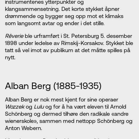
instrumentenes ytterpunkter og
klangsammensetning. Det korte stykket åpner
drømmende og bygger seg opp mot et klimaks
som langsomt avtar og ender i det stille.
Rêverie
ble urframført i St. Petersburg 5. desember
1898 under ledelse av Rimskij-Korsakov. Stykket ble
tatt så vel imot av publikum at det måtte spilles på
nytt.
Alban Berg (1885-1935)
Alban Berg er nok mest kjent for sine operaer
Wozzek
og
Lulu
og for å ha vært eleven til Arnold
Schönberg og dermed tilhøre den radikale «andre
wienerskole», sammen med nettopp Schönberg og
Anton Webern.