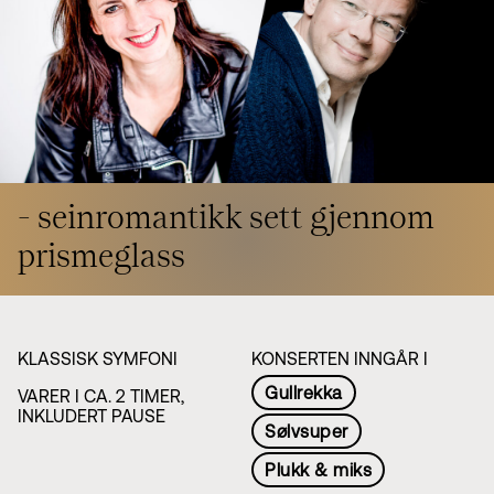
Styret i TSO
Opera
TSOs venner
Barn & unge
Bærekraft & samfunn
TSO talent
TSO mot 2030
Princess Astrid International Music Competition
Jobbe hos oss
Samarbeidspartnere
Nyheter
- seinromantikk sett gjennom
prismeglass
KLASSISK SYMFONI
KONSERTEN INNGÅR I
Gullrekka
VARER I CA. 2 TIMER,
INKLUDERT PAUSE
Sølvsuper
Plukk & miks