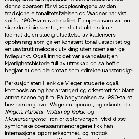
denne operaen får vi «oppløsningen» av den
tradisjonelle tonalitetsfølelsen og Wagner har vist
vei for 1900-tallets atonalitet. En opera som var en
skandale i sin samtid, med utstrakt bruk av
kromatikk, en stadig utsettelse av kadensers
oppløsning som gir en konstant tonal ustabilitet og
en uavbrutt melodisk utvikling uten noen særlige
hvilepunkt. Også innholdet var skandaløst; en
kjærlighetshistorie full av utroskap og så heftig
begjær at den ble omtalt som «direkte uanstendig».
Perkusjonisten Henk de Vlieger studerte også
komposisjon og har arrangert og orkestrert for blant
annet scene og film. På begynnelsen av 1990-tallet
hev han seg over Wagners operaer, og orkestrerte
Ringen
,
Parsifal
,
Tristan og Isolde
og
Mestersangerne
i ren orkesterversjon. Med disse
symfoniske operasammendragene fikk han
internasjonal oppmerksomhet, og mottok