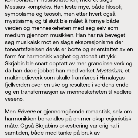
Messias-kompleks. Han leste mye, både filosofi,
symbolisme og teosofi, men etter hvert også
mystisisme, og til slutt ble målet å fornye både
verden og menneskeheten med seg selv som
medium gjennom musikken. Han har nå beveget
seg musikalsk mot en slags ekspresjonisme der
toneartsfølelsen delvis er borte og er erstattet av en
form for harmonisk vaghet og atonalt uttrykk.
Skrjabin ble snart opptatt av mer grandiose verk og
da han døde jobbet han med verket
Mysterium
, et
multimedieverk som skulle framføres i Himalayas
fjellverden over en uke og resultere i verdens ende
og en transformasjon av menneskeheten til «edlere
vesen».
Men
Rêverie
er gjennomgående romantisk, selv om
harmonikken behandles på en mer ekspresjonistisk
måte. Også Skrjabins orkestrering var original i
samtiden, både med tanke på bruk av