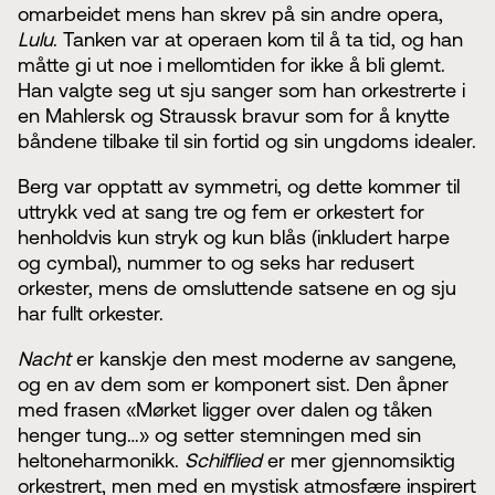
omarbeidet mens han skrev på sin andre opera,
Lulu
. Tanken var at operaen kom til å ta tid, og han
måtte gi ut noe i mellomtiden for ikke å bli glemt.
Han valgte seg ut sju sanger som han orkestrerte i
en Mahlersk og Straussk bravur som for å knytte
båndene tilbake til sin fortid og sin ungdoms idealer.
Berg var opptatt av symmetri, og dette kommer til
uttrykk ved at sang tre og fem er orkestert for
henholdvis kun stryk og kun blås (inkludert harpe
og cymbal), nummer to og seks har redusert
orkester, mens de omsluttende satsene en og sju
har fullt orkester.
Nacht
er kanskje den mest moderne av sangene,
og en av dem som er komponert sist. Den åpner
med frasen «Mørket ligger over dalen og tåken
henger tung…» og setter stemningen med sin
heltoneharmonikk.
Schilflied
er mer gjennomsiktig
orkestrert, men med en mystisk atmosfære inspirert