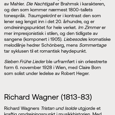
av Mahler.
Die Nachtigall
er Brahmsk i karakteren,
og den som kommer nærmest 1800-tallets
tonespråk.
Traumgekrönt
er i kontrast den som
lener seg lengst inn i det 20. århundre, og er
omdreiningspunktet for hele verket.
Im Zimmer
er
mer impresjonistisk i stilen, og den tidligste av
sangene (komponert i 1905).
Liebesode
s kromatiske
melodilinje hedrer Schönberg, mens
Sommertage
tar syklusen til et romantisk høydepunkt.
Sieben Frühe Lieder
ble urframført i sin orkestrerte
form 6. november 1928 i Wien, med Claire Born
som solist under ledelse av Robert Heger.
Richard Wagner (1813-83)
Richard Wagners
Tristan und Isolde
utgjorde et
kraftig omdreiningspunkt i musikkhistorien. Med