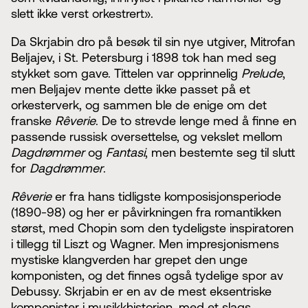
slett ikke verst orkestrert».
Da Skrjabin dro på besøk til sin nye utgiver, Mitrofan
Beljajev, i St. Petersburg i 1898 tok han med seg
stykket som gave. Tittelen var opprinnelig
Prelude
,
men Beljajev mente dette ikke passet på et
orkesterverk, og sammen ble de enige om det
franske
Rêverie
. De to strevde lenge med å finne en
passende russisk oversettelse, og vekslet mellom
Dagdrømmer
og
Fantasi
, men bestemte seg til slutt
for
Dagdrømmer
.
Rêverie
er fra hans tidligste komposisjonsperiode
(1890-98) og her er påvirkningen fra romantikken
størst, med Chopin som den tydeligste inspiratoren
i tillegg til Liszt og Wagner. Men impresjonismens
mystiske klangverden har grepet den unge
komponisten, og det finnes også tydelige spor av
Debussy. Skrjabin er en av de mest eksentriske
komponister i musikkhistorien, med et slags