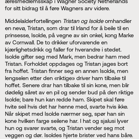
æresmedlemsskap i Wagner Society Netherlands
for sitt bidrag til å føre Wagners arv videre.
Middelalderfortellingen
Tristan og Isolde
omhandler
en nevø, Tristan, som drar til Irland for å beile til en
prinsesse, Isolde, på vegne av sin onkel, kong Marke
av Cornwall. De to drikker uforvarende en
kjærlighetsdrikk og faller for hverandre i stedet.
Isolde gifter seg med Mark, men bedrar ham med
Tristan. Forholdet oppdages og Tristan jages bort
fra hoffet. Tristan finner seg en annen Isolde, men
lengselen etter den «riktige» driver ham tilbake til
hoffet. Senere drar han tilbake til sin kone, men blir
dødelig såret av en pil og sender bud på den riktige
Isolde; bare hun kan redde ham. Skipet skal føre
hvite seil hvis det har henne med, svarte hvis ikke.
Når skipet med Isolde nærmer seg, spør han sin
kone hvilken farge seilene har. I hat og sjalusi lyver
hun og svarer svarte, og Tristan vender seg mot
veggen og dør. Isoldes hjerte brister ved hans båre.