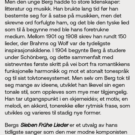
Men den unge Berg hadde to store lidenskaper:
litteratur og musikk. Han brukte lang tid før han
bestemte seg for å satse på musikken, men det
skrevne ord forfulgte ham, og det ble den tyske lied
som til å begynne med ble hans foretrukne
medium. Mellom 1901 og 1908 skrev han rundt 150
lieder, der Brahms og Wolf var de tydeligste
inspirasjonskildene. I 1904 begynte Berg å studere
under Schönberg, og dette sammenfalt med
sistnevntes første skritt på vei bort fra romantikkens
funksjonelle harmonikk og mot et atonalt tonespråk
og til sist tolvtonesystemet. Men selv om Berg tok til
seg mange av ideene, utviklet han likevel sin egen
tonale stil, som oppleves som mye mer tilgjengelig.
Han tar utgangspunkt i en «kjerneidé»; et motiv, en
melodi, en akkord, tonerekke eller rytmisk frase, som
utvikles og varieres til stadig nye former.
Bergs
Sieben Frühe Lieder
er et utvalg av hans
tidligste sanger som den mer modne komponisten