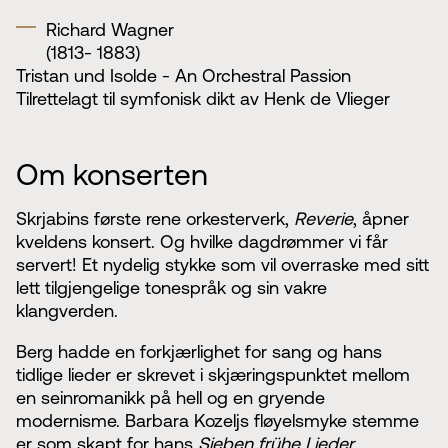
Richard Wagner
(1813- 1883)
Tristan und Isolde - An Orchestral Passion
Tilrettelagt til symfonisk dikt av Henk de Vlieger
Om konserten
Skrjabins første rene orkesterverk,
Reverie
, åpner
kveldens konsert. Og hvilke dagdrømmer vi får
servert! Et nydelig stykke som vil overraske med sitt
lett tilgjengelige tonespråk og sin vakre
klangverden.
Berg hadde en forkjærlighet for sang og hans
tidlige lieder er skrevet i skjæringspunktet mellom
en seinromanikk på hell og en gryende
modernisme. Barbara Kozeljs fløyelsmyke stemme
er som skapt for hans
Sieben frühe Lieder.