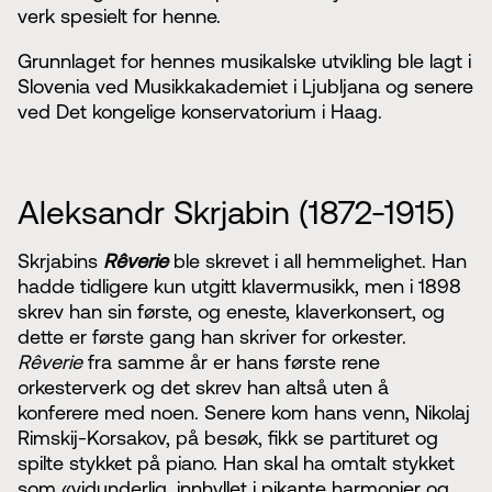
verk spesielt for henne.
Grunnlaget for hennes musikalske utvikling ble lagt i
Slovenia ved Musikkakademiet i Ljubljana og senere
ved Det kongelige konservatorium i Haag.
Aleksandr Skrjabin (1872-1915)
Skrjabins
Rêverie
ble skrevet i all hemmelighet. Han
hadde tidligere kun utgitt klavermusikk, men i 1898
skrev han sin første, og eneste, klaverkonsert, og
dette er første gang han skriver for orkester.
Rêverie
fra samme år er hans første rene
orkesterverk og det skrev han altså uten å
konferere med noen. Senere kom hans venn, Nikolaj
Rimskij-Korsakov, på besøk, fikk se partituret og
spilte stykket på piano. Han skal ha omtalt stykket
som «vidunderlig, innhyllet i pikante harmonier og