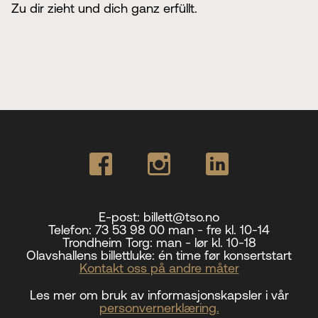
Zu dir zieht und dich ganz erfüllt.
E-post:
billett@tso.no
Telefon:
73 53 98 00 man - fre kl. 10-14
Trondheim Torg:
man - lør kl. 10-18
Olavshallens billettluke:
én time før konsertstart
Kontakt oss på andre måter
Les mer om bruk av informasjonskapsler i vår
personvernerklæring.