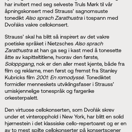
har invitert med seg selveste Truls Mørk til vår
åpningskonsert med Strauss’ sagnomsuste
tonedikt
Also sprach Zarathustra
i tospann med
Dvořáks vakre cellokonsert.
Strauss’ skal ha blitt så inspirert av det vakre
poetiske språket i Nietzsches
Also sprach
Zarathustra
at han ga seg i kast med å tonesette
åtte av kapitteltitlene, hvorav den første,
Soloppgang
, nok er den aller mest kjente, både fra
film og reklame, men først og fremst fra Stanley
Kubricks film
2001: En romodyssé
. Tonediktet
formidler menneskets utviklingsfaser i Strauss’
umiskjennelige tonespråk og fargerike
orkesterpalett.
Den virtuose cellokonserten, som Dvořák skrev
under et vinteropphold i New York, har blitt en solid
hjørnestein i det klassiske cello-repertoaret og er en
av to mest spilte cellokonserter på konsertscener