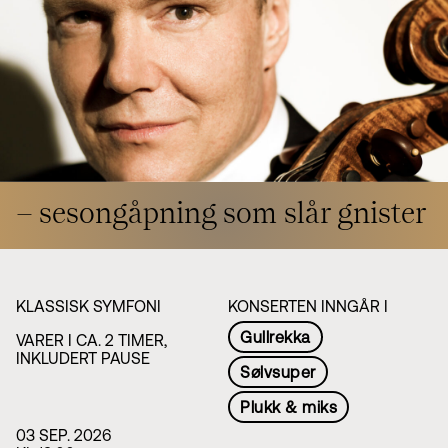
Styret i TSO
Opera
TSOs venner
Barn & unge
Bærekraft & samfunn
TSO talent
TSO mot 2030
Princess Astrid International Music Competition
Jobbe hos oss
Samarbeidspartnere
Nyheter
– sesongåpning som slår gnister
KLASSISK SYMFONI
KONSERTEN INNGÅR I
Gullrekka
VARER I CA. 2 TIMER,
INKLUDERT PAUSE
Sølvsuper
Plukk & miks
03 SEP. 2026