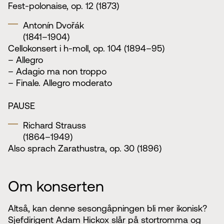
Fest-polonaise, op. 12 (1873)
Antonín Dvořák
(1841–1904)
Cellokonsert i h-moll, op. 104 (1894–95)
– Allegro
– Adagio ma non troppo
– Finale. Allegro moderato
PAUSE
Richard Strauss
(1864–1949)
Also sprach Zarathustra, op. 30 (1896)
Om konserten
Altså, kan denne sesongåpningen bli mer ikonisk?
Sjefdirigent Adam Hickox slår på stortromma og