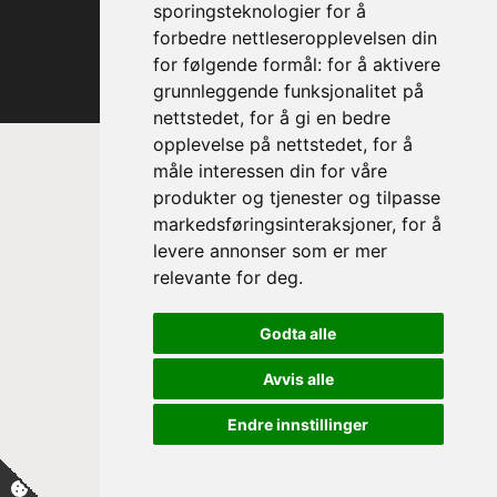
sporingsteknologier for å
forbedre nettleseropplevelsen din
for følgende formål:
for å aktivere
grunnleggende funksjonalitet på
nettstedet
,
for å gi en bedre
opplevelse på nettstedet
,
for å
måle interessen din for våre
produkter og tjenester og tilpasse
markedsføringsinteraksjoner
,
for å
levere annonser som er mer
relevante for deg
.
Prinsesse Astrid, fru Ferner
Godta alle
Trondheim Symfoniorkester & Opera
sin høye beskytter
Avvis alle
Endre innstillinger