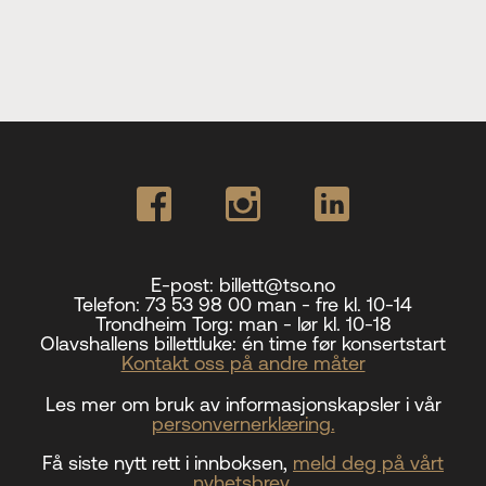
E-post:
billett@tso.no
Telefon:
73 53 98 00 man - fre kl. 10-14
Trondheim Torg:
man - lør kl. 10-18
Olavshallens billettluke:
én time før konsertstart
Kontakt oss på andre måter
Les mer om bruk av informasjonskapsler i vår
personvernerklæring.
Få siste nytt rett i innboksen,
meld deg på vårt
nyhetsbrev
.