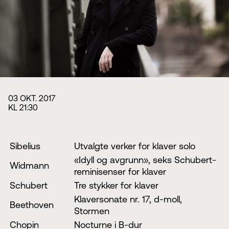
Styret i TSO
Opera
TSOs venner
Barn & unge
Bærekraft & samfunn
TSO talent
TSO mot 2030
Princess Astrid International Music Competition
Jobbe hos oss
Samarbeidspartnere
Nyheter
03 OKT. 2017
KL 21:30
Sibelius
Utvalgte verker for klaver solo
«Idyll og avgrunn», seks Schubert-
Widmann
reminisenser for klaver
Schubert
Tre stykker for klaver
Klaversonate nr. 17, d-moll,
Beethoven
Stormen
Chopin
Nocturne i B-dur