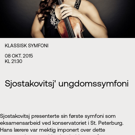
Styret i TSO
Opera
TSOs venner
Barn & unge
Bærekraft & samfunn
TSO talent
TSO mot 2030
Princess Astrid International Music Competition
Jobbe hos oss
Samarbeidspartnere
Nyheter
KLASSISK SYMFONI
08 OKT. 2015
KL 21:30
Sjostakovitsj' ungdomssymfoni
Sjostakovitsj presenterte sin første symfoni som
eksamensarbeid ved konservatoriet i St. Peterburg.
Hans lærere var mektig imponert over dette