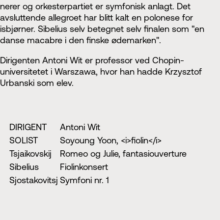
nerer og orkesterpartiet er symfonisk anlagt. Det
avsluttende allegroet har blitt kalt en polonese for
isbjørner. Sibelius selv betegnet selv finalen som "en
danse macabre i den finske ødemarken".
Dirigenten Antoni Wit er professor ved Chopin-
universitetet i Warszawa, hvor han hadde Krzysztof
Urbanski som elev.
DIRIGENT
Antoni Wit
SOLIST
Soyoung Yoon, <i>fiolin</i>
Tsjaikovskij
Romeo og Julie, fantasiouverture
Sibelius
Fiolinkonsert
Sjostakovitsj
Symfoni nr. 1