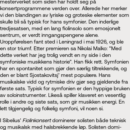
mesterverket som siden har holdt seg på
konsertprogrammene verden over. Allerede her merker
vi den blandingen av lyriske og groteske elementer som
skulle bli så typisk for hans symfonier. Den inderlige
tredjesatsen, med en lang fiolinsolo som emosjonelt
sentrum, er verdt inngangspengene alene.
Uroppførelsen fant sted i Leningrad i mai 1926, og ble
en stor triumf. Etter premieren sa Nikolai Malko: "Med
dette verket har jeg trolig vendt en ny side i den
symfoniske musikkens historie". Han fikk rett. Symfonien
har en spontanitet som gjør den særlig tiltrekkende, og
den er blant Sjostakovitsj’ mest populære. Hans
musikalske vidd og rytmiske driv gjør seg gjeldende fra
første sats. Typisk for symfonien er den hyppige bruken
av soloinstrumenter. Likeså spiller klaveret en vesentlig
rolle i andre og siste sats, som gir musikken energi. En
lett tilgjengelig og folkelig symfoni, vil noen si.
I Sibelius'
Fiolinkonsert
dominerer solisten både teknisk
og musikalsk med halsbrekkende løp. Solisten domi­