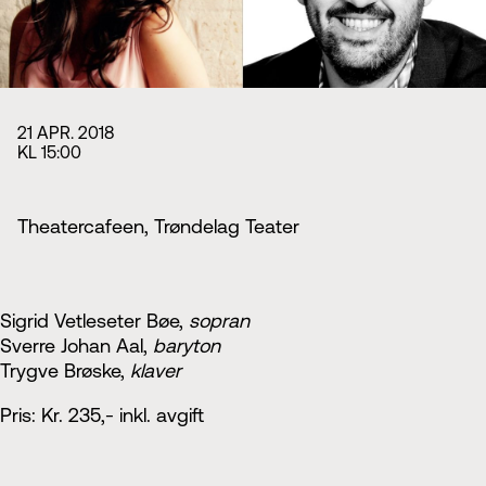
Styret i TSO
Opera
TSOs venner
Barn & unge
Bærekraft & samfunn
TSO talent
TSO mot 2030
Princess Astrid International Music Competition
Jobbe hos oss
Samarbeidspartnere
21 APR. 2018
Nyheter
KL 15:00
Theatercafeen, Trøndelag Teater
Sigrid Vetleseter Bøe,
sopran
Sverre Johan Aal,
baryton
Trygve Brøske,
klaver
Pris: Kr. 235,- inkl. avgift