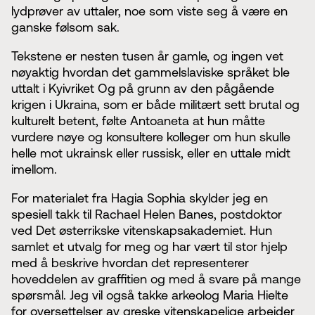
lydprøver av uttaler, noe som viste seg å være en
ganske følsom sak.
Tekstene er nesten tusen år gamle, og ingen vet
nøyaktig hvordan det gammelslaviske språket ble
uttalt i Kyivriket Og på grunn av den pågående
krigen i Ukraina, som er både militært sett brutal og
kulturelt betent, følte Antoaneta at hun måtte
vurdere nøye og konsultere kolleger om hun skulle
helle mot ukrainsk eller russisk, eller en uttale midt
imellom.
For materialet fra Hagia Sophia skylder jeg en
spesiell takk til Rachael Helen Banes, postdoktor
ved Det østerrikske vitenskapsakademiet. Hun
samlet et utvalg for meg og har vært til stor hjelp
med å beskrive hvordan det representerer
hoveddelen av graffitien og med å svare på mange
spørsmål. Jeg vil også takke arkeolog Maria Hielte
for oversettelser av greske vitenskapelige arbeider