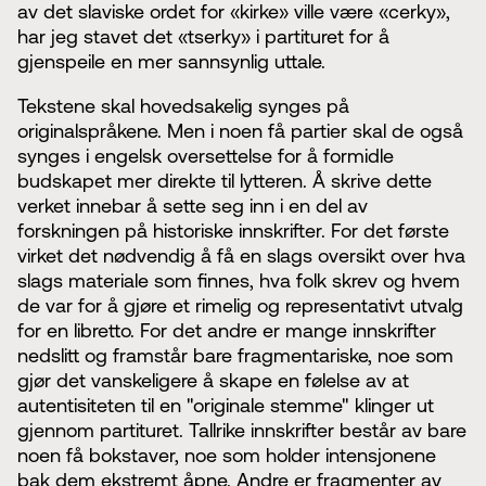
av det slaviske ordet for «kirke» ville være «cerky»,
har jeg stavet det «tserky» i partituret for å
gjenspeile en mer sannsynlig uttale.
Tekstene skal hovedsakelig synges på
originalspråkene. Men i noen få partier skal de også
synges i engelsk oversettelse for å formidle
budskapet mer direkte til lytteren. Å skrive dette
verket innebar å sette seg inn i en del av
forskningen på historiske innskrifter. For det første
virket det nødvendig å få en slags oversikt over hva
slags materiale som finnes, hva folk skrev og hvem
de var for å gjøre et rimelig og representativt utvalg
for en libretto. For det andre er mange innskrifter
nedslitt og framstår bare fragmentariske, noe som
gjør det vanskeligere å skape en følelse av at
autentisiteten til en "originale stemme" klinger ut
gjennom partituret. Tallrike innskrifter består av bare
noen få bokstaver, noe som holder intensjonene
bak dem ekstremt åpne. Andre er fragmenter av