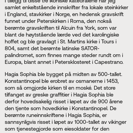
I tillegg til disse tre ikoniske katedralene har jeg
samlet enkeltstående innskrifter fra lokale steinkirker
i England, stavkirker i Norge, en hedensk gravskrift
funnet under Peterskirken i Roma, den nokså
berømte gravskriften til Alcuin fra York, som var
blant de høytstående lærde ved det karolingiske
hoffet og ble gravlagt i St. Martins kirke i Tours i
804, samt det berømte latinske SATOR-
palindromet, som finnes mange steder rundt om i
Europa, blant annet i Petersklosteret i Capestrano.
Hagia Sophia ble bygget på midten av 500-tallet.
Konstantinopel ble erobret av osmanerne i 1453,
som så omgjorde kirken til en moské. Det store
tilfanget av greske graffitier i Hagia Sophia ble
derfor hovedsakelig risset i løpet av de 900 årene
den tjente som hovedkirke i Konstantinopel. De
berømte runeinnskriftene i Hagia Sophia, er
sannsynligvis risset i løpet av 1000-tallet av vikinger
som tjenestegjorde som eiesoldater for den