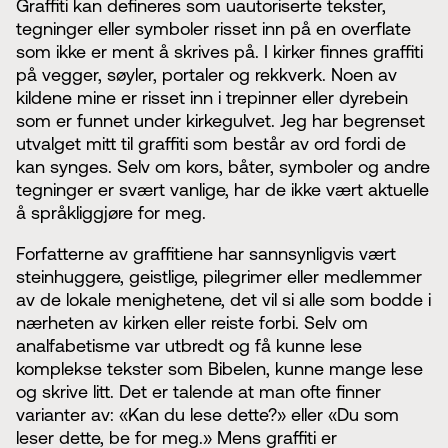
Graffiti kan defineres som uautoriserte tekster,
tegninger eller symboler risset inn på en overflate
som ikke er ment å skrives på. I kirker finnes graffiti
på vegger, søyler, portaler og rekkverk. Noen av
kildene mine er risset inn i trepinner eller dyrebein
som er funnet under kirkegulvet. Jeg har begrenset
utvalget mitt til graffiti som består av ord fordi de
kan synges. Selv om kors, båter, symboler og andre
tegninger er svært vanlige, har de ikke vært aktuelle
å språkliggjøre for meg.
Forfatterne av graffitiene har sannsynligvis vært
steinhuggere, geistlige, pilegrimer eller medlemmer
av de lokale menighetene, det vil si alle som bodde i
nærheten av kirken eller reiste forbi. Selv om
analfabetisme var utbredt og få kunne lese
komplekse tekster som Bibelen, kunne mange lese
og skrive litt. Det er talende at man ofte finner
varianter av: «Kan du lese dette?» eller «Du som
leser dette, be for meg.» Mens graffiti er