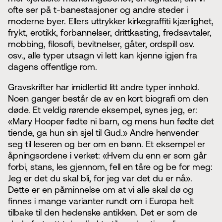
ofte ser på t-banestasjoner og andre steder i
moderne byer. Ellers uttrykker kirkegraffiti kjærlighet,
frykt, erotikk, forbannelser, drittkasting, fredsavtaler,
mobbing, filosofi, bevitnelser, gåter, ordspill osv.
osv., alle typer utsagn vi lett kan kjenne igjen fra
dagens offentlige rom.
Gravskrifter har imidlertid litt andre typer innhold.
Noen ganger består de av en kort biografi om den
døde. Et veldig rørende eksempel, synes jeg, er:
«Mary Hooper fødte ni barn, og mens hun fødte det
tiende, ga hun sin sjel til Gud.» Andre henvender
seg til leseren og ber om en bønn. Et eksempel er
åpningsordene i verket: «Hvem du enn er som går
forbi, stans, les gjennom, fell en tåre og be for meg:
Jeg er det du skal bli, for jeg var det du er nå».
Dette er en påminnelse om at vi alle skal dø og
finnes i mange varianter rundt om i Europa helt
tilbake til den hedenske antikken. Det er som de