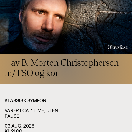
Styret i TSO
Opera
TSOs venner
Barn & unge
Bærekraft & samfunn
TSO talent
TSO mot 2030
Princess Astrid International Music Competition
Jobbe hos oss
Samarbeidspartnere
Nyheter
– av B. Morten Christophersen
m/TSO og kor
KLASSISK SYMFONI
VARER I CA. 1 TIME, UTEN
PAUSE
03 AUG. 2026
KL 21:00