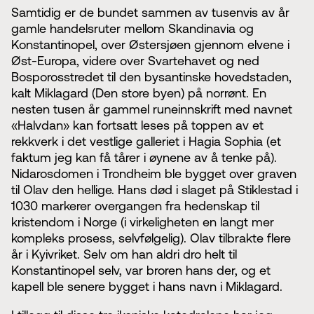
Samtidig er de bundet sammen av tusenvis av år
gamle handelsruter mellom Skandinavia og
Konstantinopel, over Østersjøen gjennom elvene i
Øst-Europa, videre over Svartehavet og ned
Bosporosstredet til den bysantinske hovedstaden,
kalt Miklagard (Den store byen) på norrønt. En
nesten tusen år gammel runeinnskrift med navnet
«Halvdan» kan fortsatt leses på toppen av et
rekkverk i det vestlige galleriet i Hagia Sophia (et
faktum jeg kan få tårer i øynene av å tenke på).
Nidarosdomen i Trondheim ble bygget over graven
til Olav den hellige. Hans død i slaget på Stiklestad i
1030 markerer overgangen fra hedenskap til
kristendom i Norge (i virkeligheten en langt mer
kompleks prosess, selvfølgelig). Olav tilbrakte flere
år i Kyivriket. Selv om han aldri dro helt til
Konstantinopel selv, var broren hans der, og et
kapell ble senere bygget i hans navn i Miklagard.