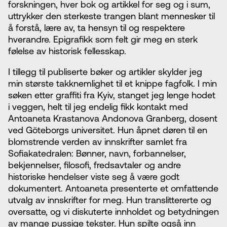
forskningen, hver bok og artikkel for seg og i sum,
uttrykker den sterkeste trangen blant mennesker til
å forstå, lære av, ta hensyn til og respektere
hverandre. Epigrafikk som felt gir meg en sterk
følelse av historisk fellesskap.
I tillegg til publiserte bøker og artikler skylder jeg
min største takknemlighet til et knippe fagfolk. I min
søken etter graffiti fra Kyiv, stanget jeg lenge hodet
i veggen, helt til jeg endelig fikk kontakt med
Antoaneta Krastanova Andonova Granberg, dosent
ved Göteborgs universitet. Hun åpnet døren til en
blomstrende verden av innskrifter samlet fra
Sofiakatedralen: Bønner, navn, forbannelser,
bekjennelser, filosofi, fredsavtaler og andre
historiske hendelser viste seg å være godt
dokumentert. Antoaneta presenterte et omfattende
utvalg av innskrifter for meg. Hun translittererte og
oversatte, og vi diskuterte innholdet og betydningen
av mange pussige tekster. Hun spilte også inn