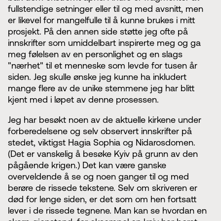
fullstendige setninger eller til og med avsnitt, men
er likevel for mangelfulle til å kunne brukes i mitt
prosjekt. På den annen side støtte jeg ofte på
innskrifter som umiddelbart inspirerte meg og ga
meg følelsen av en personlighet og en slags
"nærhet" til et menneske som levde for tusen år
siden. Jeg skulle ønske jeg kunne ha inkludert
mange flere av de unike stemmene jeg har blitt
kjent med i løpet av denne prosessen.
Jeg har besøkt noen av de aktuelle kirkene under
forberedelsene og selv observert innskrifter på
stedet, viktigst Hagia Sophia og Nidarosdomen.
(Det er vanskelig å besøke Kyiv på grunn av den
pågående krigen.) Det kan være ganske
overveldende å se og noen ganger til og med
berøre de rissede tekstene. Selv om skriveren er
død for lenge siden, er det som om hen fortsatt
lever i de rissede tegnene. Man kan se hvordan en