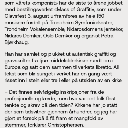
som «årets komponist» har de siste to årene jobbet
med bestillingsverket «Mass of Graffiti», som under
Olavsfest 3. august urframføres av hele 150
musikere fordelt på Trondheim Symfoniorkester,
Trondheim Vokalensemble, Nidarosdomens jentekor,
Nidaros Domkor, Oslo Domkor og organist Petra
Bjørkhaug.
Han har samlet og plukket ut autentisk graffiti og
gravskrifter fra tjue middelalderkirker rundt om i
Europa og satt dem sammen til verkets libretto. All
tekst som blir sunget i verket har en gang vært
risset inn i stein eller tre i eller på utsiden av en kirke.
– Det finnes selvfølgelig inskripsjoner fra de
profesjonelle og lærde, men hva var det folk flest
tenkte og skrev på den tiden? Kirkene har jo stått
der som tidsvitner gjennom århundrer, og jeg har
gjort et forsøk på å få fram et mangfold av
stemmer, forklarer Christophersen.