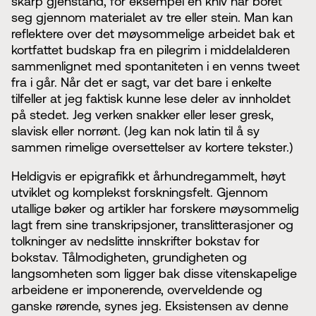
skarp gjenstand, for eksempel en kniv har boret
seg gjennom materialet av tre eller stein. Man kan
reflektere over det møysommelige arbeidet bak et
kortfattet budskap fra en pilegrim i middelalderen
sammenlignet med spontaniteten i en venns tweet
fra i går. Når det er sagt, var det bare i enkelte
tilfeller at jeg faktisk kunne lese deler av innholdet
på stedet. Jeg verken snakker eller leser gresk,
slavisk eller norrønt. (Jeg kan nok latin til å sy
sammen rimelige oversettelser av kortere tekster.)
Heldigvis er epigrafikk et århundregammelt, høyt
utviklet og komplekst forskningsfelt. Gjennom
utallige bøker og artikler har forskere møysommelig
lagt frem sine transkripsjoner, translitterasjoner og
tolkninger av nedslitte innskrifter bokstav for
bokstav. Tålmodigheten, grundigheten og
langsomheten som ligger bak disse vitenskapelige
arbeidene er imponerende, overveldende og
ganske rørende, synes jeg. Eksistensen av denne