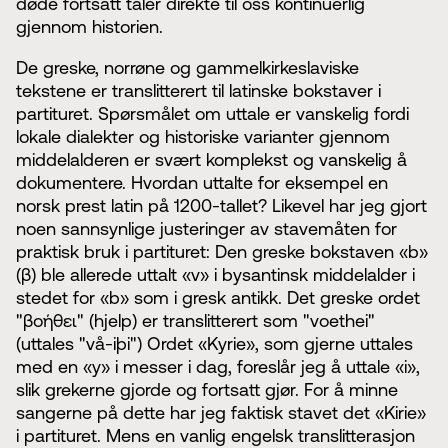
døde fortsatt taler direkte til oss kontinuerlig
gjennom historien.
De greske, norrøne og gammelkirkeslaviske
tekstene er translitterert til latinske bokstaver i
partituret. Spørsmålet om uttale er vanskelig fordi
lokale dialekter og historiske varianter gjennom
middelalderen er svært komplekst og vanskelig å
dokumentere. Hvordan uttalte for eksempel en
norsk prest latin på 1200-tallet? Likevel har jeg gjort
noen sannsynlige justeringer av stavemåten for
praktisk bruk i partituret: Den greske bokstaven «b»
(β) ble allerede uttalt «v» i bysantinsk middelalder i
stedet for «b» som i gresk antikk. Det greske ordet
"βοήθει" (hjelp) er translitterert som "voethei"
(uttales "vå-iþi") Ordet «Kyrie», som gjerne uttales
med en «y» i messer i dag, foreslår jeg å uttale «i»,
slik grekerne gjorde og fortsatt gjør. For å minne
sangerne på dette har jeg faktisk stavet det «Kirie»
i partituret. Mens en vanlig engelsk translitterasjon