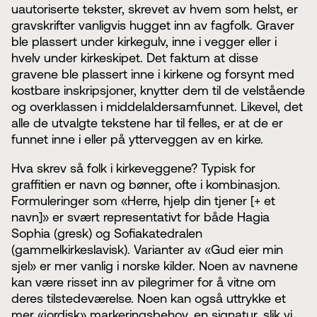
uautoriserte tekster, skrevet av hvem som helst, er
gravskrifter vanligvis hugget inn av fagfolk. Graver
ble plassert under kirkegulv, inne i vegger eller i
hvelv under kirkeskipet. Det faktum at disse
gravene ble plassert inne i kirkene og forsynt med
kostbare inskripsjoner, knytter dem til de velstående
og overklassen i middelaldersamfunnet. Likevel, det
alle de utvalgte tekstene har til felles, er at de er
funnet inne i eller på ytterveggen av en kirke.
Hva skrev så folk i kirkeveggene? Typisk for
graffitien er navn og bønner, ofte i kombinasjon.
Formuleringer som «Herre, hjelp din tjener [+ et
navn]» er svært representativt for både Hagia
Sophia (gresk) og Sofiakatedralen
(gammelkirkeslavisk). Varianter av «Gud eier min
sjel» er mer vanlig i norske kilder. Noen av navnene
kan være risset inn av pilegrimer for å vitne om
deres tilstedeværelse. Noen kan også uttrykke et
mer «jordisk» markeringsbehov, en signatur, slik vi