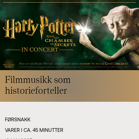
Styret i TSO
Opera
TSOs venner
Barn & unge
Bærekraft & samfunn
TSO talent
TSO mot 2030
Princess Astrid International Music Competition
Jobbe hos oss
Samarbeidspartnere
Nyheter
Filmmusikk som
historieforteller
FØRSNAKK
VARER I CA. 45 MINUTTER