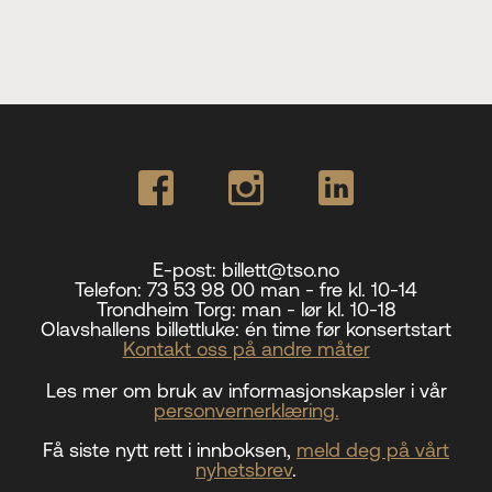
E-post:
billett@tso.no
Telefon:
73 53 98 00 man - fre kl. 10-14
Trondheim Torg:
man - lør kl. 10-18
Olavshallens billettluke:
én time før konsertstart
Kontakt oss på andre måter
Les mer om bruk av informasjonskapsler i vår
personvernerklæring.
Få siste nytt rett i innboksen,
meld deg på vårt
nyhetsbrev
.