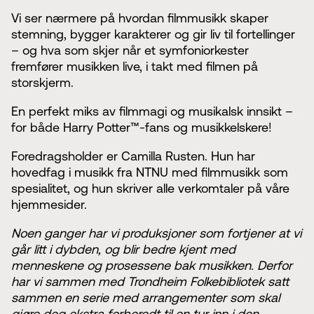
Vi ser nærmere på hvordan filmmusikk skaper
stemning, bygger karakterer og gir liv til fortellinger
– og hva som skjer når et symfoniorkester
fremfører musikken live, i takt med filmen på
storskjerm.
En perfekt miks av filmmagi og musikalsk innsikt –
for både Harry Potter™-fans og musikkelskere!
Foredragsholder er Camilla Rusten. Hun har
hovedfag i musikk fra NTNU med filmmusikk som
spesialitet, og hun skriver alle verkomtaler på våre
hjemmesider.
Noen ganger har vi produksjoner som fortjener at vi
går litt i dybden, og blir bedre kjent med
menneskene og prosessene bak musikken. Derfor
har vi sammen med Trondheim Folkebibliotek satt
sammen en serie med arrangementer som skal
gjøre deg ekstra forberedt til en tur inn i den