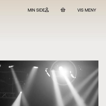
MIN SIDE
VIS MENY
 & billetter
rtet
in
SO
t Adam Hickox
esteret