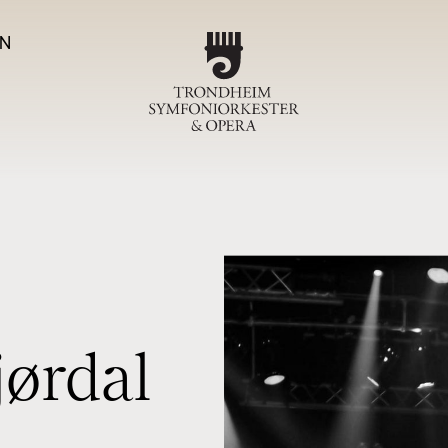
N
Program
TSO-ko
Magas
Om T
j
ø
r
d
a
l
Sjefdirigen
Symfoniork