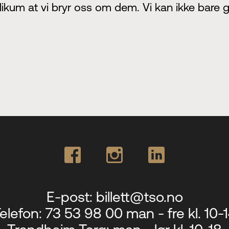
ikum at vi bryr oss om dem. Vi kan ikke bare gj
E-post:
billett@tso.no
elefon:
73 53 98 00 man - fre kl. 10-