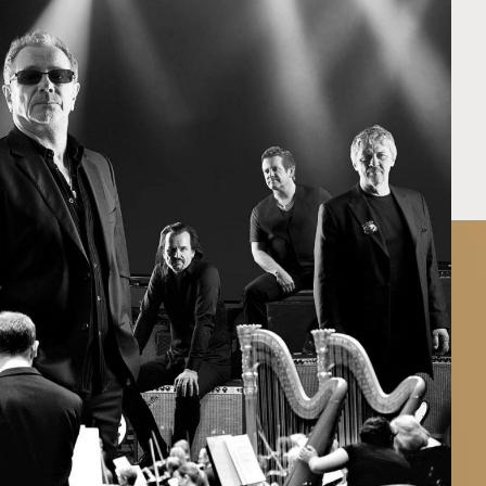
blet
alg
sjon
s
O
er
& samfunn
International Music Competition
030
nere