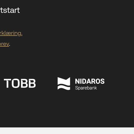
tstart
klæring.
brev
.