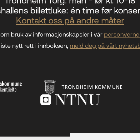
Trondheim Torg:
man - lør kl. 10-18
hallens billettluke:
én time før konser
Kontakt oss på andre måter
om bruk av informasjonskapsler i vår
personverner
iste nytt rett i innboksen,
meld deg på vårt nyhets