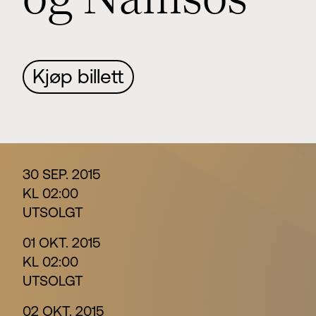
o
g
N
a
m
s
o
s
Kjøp billett
30 SEP. 2015
KL 02:00
UTSOLGT
01 OKT. 2015
KL 02:00
UTSOLGT
02 OKT. 2015