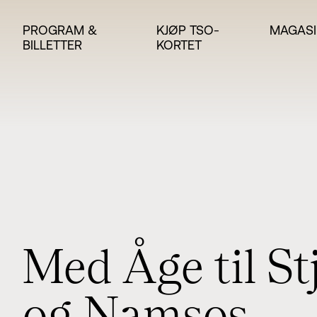
PROGRAM &
KJØP TSO-
MAGASI
BILLETTER
KORTET
M
e
d
Å
g
e
t
i
l
S
t