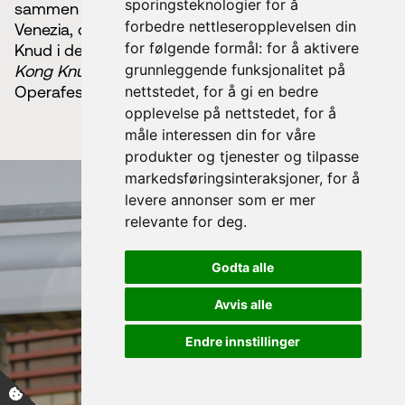
sporingsteknologier for å
sammen med Arktisk filharmoni til Bodø, Tromsø og
forbedre nettleseropplevelsen din
Venezia, og vil også portrettere hovedrollen Kong
for følgende formål:
for å aktivere
Knud i den nyskrevne familieoperaen
Time’s Up,
grunnleggende funksjonalitet på
Kong Knud!
av Siobhan Presencer på Copenhagen
nettstedet
,
for å gi en bedre
Operafestival.
opplevelse på nettstedet
,
for å
måle interessen din for våre
produkter og tjenester og tilpasse
markedsføringsinteraksjoner
,
for å
levere annonser som er mer
relevante for deg
.
Godta alle
Avvis alle
Endre innstillinger