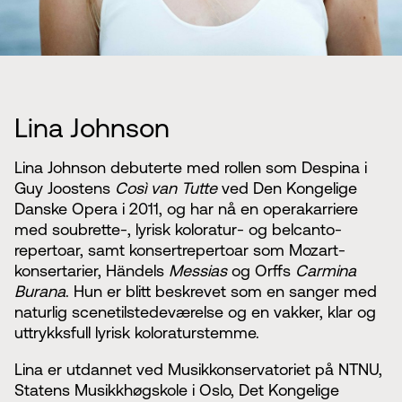
Lina Johnson
Lina Johnson debuterte med rollen som Despina i
Guy Joostens
Così van Tutte
ved Den Kongelige
Danske Opera i 2011, og har nå en operakarriere
med soubrette-, lyrisk koloratur- og belcanto-
repertoar, samt konsertrepertoar som Mozart-
konsertarier, Händels
Messias
og Orffs
Carmina
Burana
. Hun er blitt beskrevet som en sanger med
naturlig scenetilstedeværelse og en vakker, klar og
uttrykksfull lyrisk koloraturstemme.
Lina er utdannet ved Musikkonservatoriet på NTNU,
Statens Musikkhøgskole i Oslo, Det Kongelige