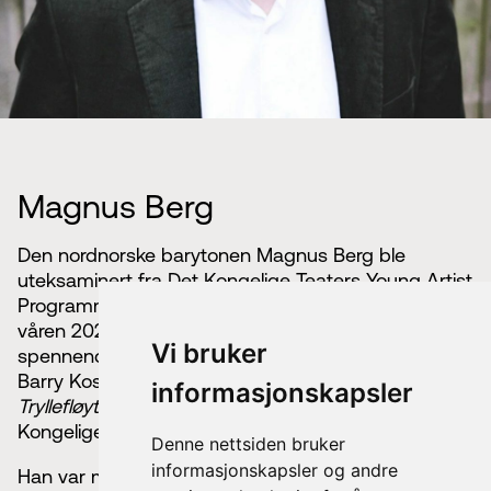
Magnus Berg
Den nordnorske barytonen Magnus Berg ble
uteksaminert fra Det Kongelige Teaters Young Artist
Programme for unge operasangere i København
våren 2023, og har den kommende sesongen flere
Vi bruker
spennende debuter, blant annet som Papageno i
Barry Kosky’s populære produksjon av Mozarts
informasjonskapsler
Tryllefløyten
og Publio i
Clemenza di Tito
på Det
Kongelige Teater i København
Denne nettsiden bruker
informasjonskapsler og andre
Han var med på turnéen med
Querinioperaen