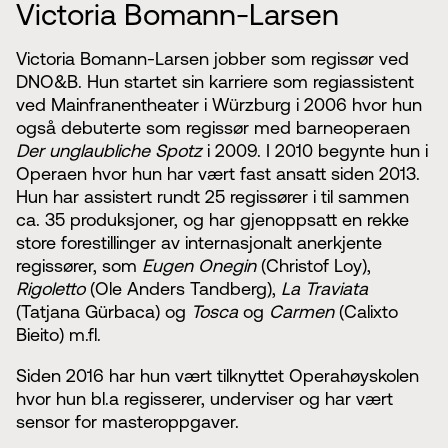
Victoria Bomann-Larsen
Victoria Bomann-Larsen jobber som regissør ved
DNO&B. Hun startet sin karriere som regiassistent
ved Mainfranentheater i Würzburg i 2006 hvor hun
også debuterte som regissør med barneoperaen
Der unglaubliche Spotz
i 2009. I 2010 begynte hun i
Operaen hvor hun har vært fast ansatt siden 2013.
Hun har assistert rundt 25 regissører i til sammen
ca. 35 produksjoner, og har gjenoppsatt en rekke
store forestillinger av internasjonalt anerkjente
regissører, som
Eugen Onegin
(Christof Loy),
Rigoletto
(Ole Anders Tandberg),
La Traviata
(Tatjana Gürbaca) og
Tosca
og
Carmen
(Calixto
Bieito) m.fl.
Siden 2016 har hun vært tilknyttet Operahøyskolen
hvor hun bl.a regisserer, underviser og har vært
sensor for masteroppgaver.