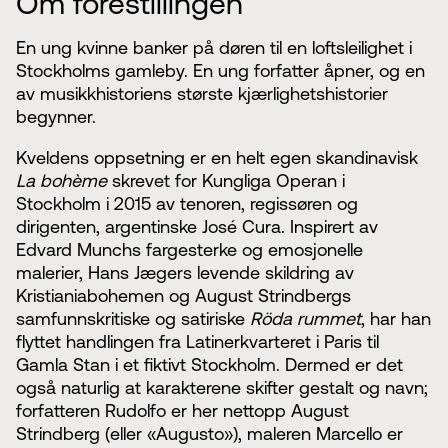
Om forestillingen
En ung kvinne banker på døren til en loftsleilighet i
Stockholms gamleby. En ung forfatter åpner, og en
av musikkhistoriens største kjærlighetshistorier
begynner.
Kveldens oppsetning er en helt egen skandinavisk
La bohème
skrevet for Kungliga Operan i
Stockholm i 2015 av tenoren, regissøren og
dirigenten, argentinske José Cura. Inspirert av
Edvard Munchs fargesterke og emosjonelle
malerier, Hans Jægers levende skildring av
Kristianiabohemen og August Strindbergs
samfunnskritiske og satiriske
Röda rummet
, har han
flyttet handlingen fra Latinerkvarteret i Paris til
Gamla Stan i et fiktivt Stockholm. Dermed er det
også naturlig at karakterene skifter gestalt og navn;
forfatteren Rudolfo er her nettopp August
Strindberg (eller «Augusto»), maleren Marcello er