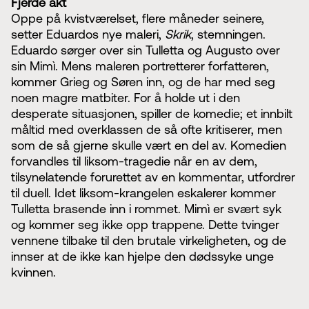
Fjerde akt
Oppe på kvistværelset, flere måneder seinere,
setter Eduardos nye maleri,
Skrik
, stemningen.
Eduardo sørger over sin Tulletta og Augusto over
sin Mimì. Mens maleren portretterer forfatteren,
kommer Grieg og Søren inn, og de har med seg
noen magre matbiter. For å holde ut i den
desperate situasjonen, spiller de komedie; et innbilt
måltid med overklassen de så ofte kritiserer, men
som de så gjerne skulle vært en del av. Komedien
forvandles til liksom-tragedie når en av dem,
tilsynelatende forurettet av en kommentar, utfordrer
til duell. Idet liksom-krangelen eskalerer kommer
Tulletta brasende inn i rommet. Mimì er svært syk
og kommer seg ikke opp trappene. Dette tvinger
vennene tilbake til den brutale virkeligheten, og de
innser at de ikke kan hjelpe den dødssyke unge
kvinnen.