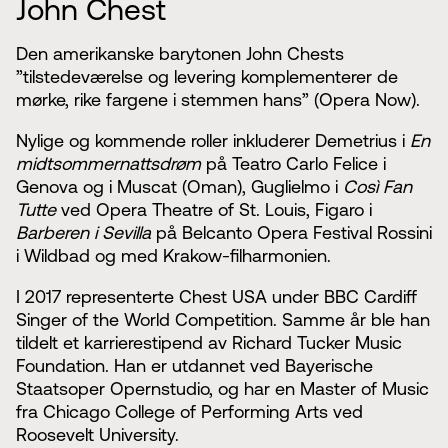
John Chest
Den amerikanske barytonen John Chests
”tilstedeværelse og levering komplementerer de
mørke, rike fargene i stemmen hans” (Opera Now).
Nylige og kommende roller inkluderer Demetrius i
En
midtsommernattsdrøm
på Teatro Carlo Felice i
Genova og i Muscat (Oman), Guglielmo i
Così Fan
Tutte
ved Opera Theatre of St. Louis, Figaro i
Barberen i Sevilla
på Belcanto Opera Festival Rossini
i Wildbad og med Krakow-filharmonien.
I 2017 representerte Chest USA under BBC Cardiff
Singer of the World Competition. Samme år ble han
tildelt et karrierestipend av Richard Tucker Music
Foundation. Han er utdannet ved Bayerische
Staatsoper Opernstudio, og har en Master of Music
fra Chicago College of Performing Arts ved
Roosevelt University.