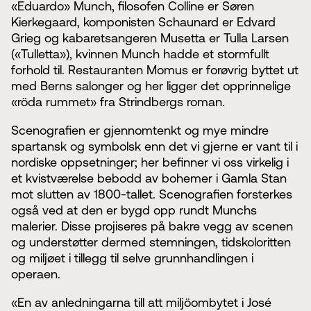
«Eduardo» Munch, filosofen Colline er Søren
Kierkegaard, komponisten Schaunard er Edvard
Grieg og kabaretsangeren Musetta er Tulla Larsen
(«Tulletta»), kvinnen Munch hadde et stormfullt
forhold til. Restauranten Momus er forøvrig byttet ut
med Berns salonger og her ligger det opprinnelige
«röda rummet» fra Strindbergs roman.
Scenografien er gjennomtenkt og mye mindre
spartansk og symbolsk enn det vi gjerne er vant til i
nordiske oppsetninger; her befinner vi oss virkelig i
et kvistværelse bebodd av bohemer i Gamla Stan
mot slutten av 1800-tallet. Scenografien forsterkes
også ved at den er bygd opp rundt Munchs
malerier. Disse projiseres på bakre vegg av scenen
og understøtter dermed stemningen, tidskoloritten
og miljøet i tillegg til selve grunnhandlingen i
operaen.
«En av anledningarna till att miljöombytet i José