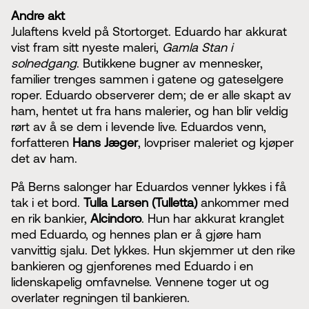
Andre akt
Julaftens kveld på Stortorget. Eduardo har akkurat
vist fram sitt nyeste maleri,
Gamla Stan i
solnedgang
. Butikkene bugner av mennesker,
familier trenges sammen i gatene og gateselgere
roper. Eduardo observerer dem; de er alle skapt av
ham, hentet ut fra hans malerier, og han blir veldig
rørt av å se dem i levende live. Eduardos venn,
forfatteren
Hans Jæger
, lovpriser maleriet og kjøper
det av ham.
På Berns salonger har Eduardos venner lykkes i få
tak i et bord.
Tulla Larsen (Tulletta)
ankommer med
en rik bankier,
Alcindoro
. Hun har akkurat kranglet
med Eduardo, og hennes plan er å gjøre ham
vanvittig sjalu. Det lykkes. Hun skjemmer ut den rike
bankieren og gjenforenes med Eduardo i en
lidenskapelig omfavnelse. Vennene toger ut og
overlater regningen til bankieren.