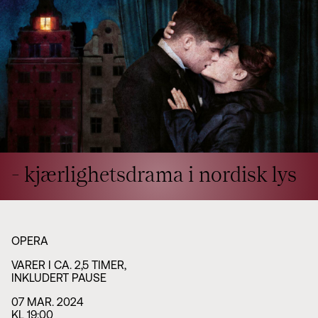
Styret i TSO
Opera
TSOs venner
Barn & unge
Bærekraft & samfunn
TSO talent
TSO mot 2030
Princess Astrid International Music Competition
Jobbe hos oss
Samarbeidspartnere
Nyheter
- kjærlighetsdrama i nordisk lys
OPERA
VARER I CA. 2,5 TIMER,
INKLUDERT PAUSE
07 MAR. 2024
KL 19:00