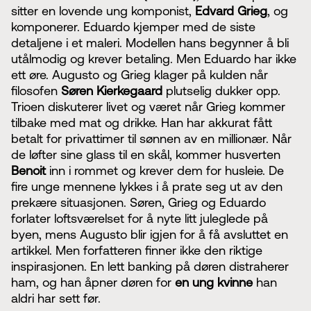
sitter en lovende ung komponist,
Edvard Grieg
, og
komponerer. Eduardo kjemper med de siste
detaljene i et maleri. Modellen hans begynner å bli
utålmodig og krever betaling. Men Eduardo har ikke
ett øre. Augusto og Grieg klager på kulden når
filosofen
Søren Kierkegaard
plutselig dukker opp.
Trioen diskuterer livet og været når Grieg kommer
tilbake med mat og drikke. Han har akkurat fått
betalt for privattimer til sønnen av en millionær. Når
de løfter sine glass til en skål, kommer husverten
Benoit
inn i rommet og krever dem for husleie. De
fire unge mennene lykkes i å prate seg ut av den
prekære situasjonen. Søren, Grieg og Eduardo
forlater loftsværelset for å nyte litt juleglede på
byen, mens Augusto blir igjen for å få avsluttet en
artikkel. Men forfatteren finner ikke den riktige
inspirasjonen. En lett banking på døren distraherer
ham, og han åpner døren for
en ung kvinne
han
aldri har sett før.