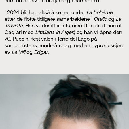
som en del av deres tjueårige samarbeid.
I 2024 blir han altså å se her under
La bohème
,
etter de flotte tidligere samarbeidene i
Otello
og
La
Traviata
. Han vil deretter returnere til Teatro Lirico of
Cagliari med
L'Italiana in Algeri
, og han vil åpne den
70. Puccini-festivalen i Torre del Lago på
komponistens hundreårsdag med en nyproduksjon
av
Le Villi
og
Edgar
.