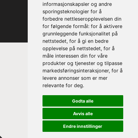
informasjonskapsler og andre
sporingsteknologier for å
forbedre nettleseropplevelsen din
for følgende formål:
for å aktivere
grunnleggende funksjonalitet på
nettstedet
,
for å gi en bedre
opplevelse på nettstedet
,
for å
måle interessen din for våre
produkter og tjenester og tilpasse
markedsføringsinteraksjoner
,
for å
levere annonser som er mer
relevante for deg
.
Prinsesse Astrid, fru Ferner
Godta alle
Trondheim Symfoniorkester & Opera
sin høye beskytter
Avvis alle
Endre innstillinger