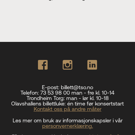
E-post:
billett@tso.no
Telefon:
73 53 98 00 man - fre kl. 10-14
Trondheim Torg:
man - lør kl. 10-18
Olavshallens billettluke:
én time før konsertstart
Kontakt oss på andre måter
Les mer om bruk av informasjonskapsler i vår
personvernerklæring.