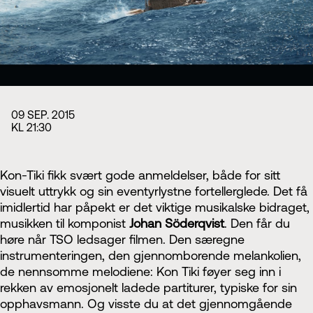
Styret i TSO
Opera
TSOs venner
Barn & unge
Bærekraft & samfunn
TSO talent
TSO mot 2030
Princess Astrid International Music Competition
Jobbe hos oss
Samarbeidspartnere
Nyheter
09 SEP. 2015
KL 21:30
Kon-Tiki fikk svært gode anmeldelser, både for sitt
visuelt uttrykk og sin eventyrlystne fortellerglede. Det få
imidlertid har påpekt er det viktige musikalske bidraget,
musikken til komponist
Johan Söderqvist
. Den får du
høre når TSO ledsager filmen. Den særegne
instrumenteringen, den gjennomborende melankolien,
de nennsomme melodiene: Kon Tiki føyer seg inn i
rekken av emosjonelt ladede partiturer, typiske for sin
opphavsmann. Og visste du at det gjennomgående