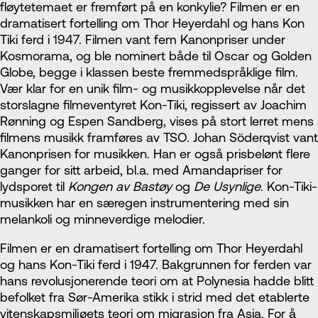
fløytetemaet er fremført på en konkylie? Filmen er en
dramatisert fortelling om Thor Heyerdahl og hans Kon
Tiki ferd i 1947. Filmen vant fem Kanonpriser under
Kosmorama, og ble nominert både til Oscar og Golden
Globe, begge i klassen beste fremmedspråklige film.
Vær klar for en unik film- og musikkopplevelse når det
storslagne filmeventyret Kon-Tiki, regissert av Joachim
Rønning og Espen Sandberg, vises på stort lerret mens
filmens musikk framføres av TSO. Johan Söderqvist vant
Kanonprisen for musikken. Han er også prisbelønt flere
ganger for sitt arbeid, bl.a. med Amandapriser for
lydsporet til
Kongen av Bastøy
og
De Usynlige
. Kon-Tiki-
musikken har en særegen instrumentering med sin
melankoli og minneverdige melodier.
Filmen er en dramatisert fortelling om Thor Heyerdahl
og hans Kon-Tiki ferd i 1947. Bakgrunnen for ferden var
hans revolusjonerende teori om at Polynesia hadde blitt
befolket fra Sør-Amerika stikk i strid med det etablerte
vitenskapsmiljøets teori om migrasjon fra Asia. For å