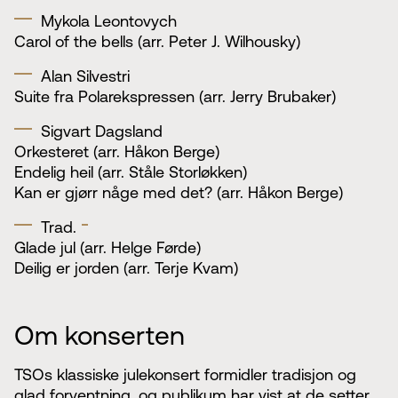
Mykola Leontovych
Carol of the bells (arr. Peter J. Wilhousky)
Alan Silvestri
Suite fra Polarekspressen (arr. Jerry Brubaker)
Sigvart Dagsland
Orkesteret (arr. Håkon Berge)
Endelig heil (arr. Ståle Storløkken)
Kan er gjørr någe med det? (arr. Håkon Berge)
Trad.
Glade jul (arr. Helge Førde)
Deilig er jorden (arr. Terje Kvam)
Om konserten
TSOs klassiske julekonsert formidler tradisjon og
glad forventning, og publikum har vist at de setter