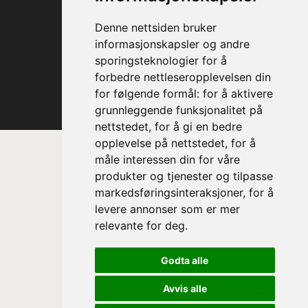
Denne nettsiden bruker
informasjonskapsler og andre
sporingsteknologier for å
forbedre nettleseropplevelsen din
for følgende formål:
for å aktivere
grunnleggende funksjonalitet på
nettstedet
,
for å gi en bedre
opplevelse på nettstedet
,
for å
måle interessen din for våre
produkter og tjenester og tilpasse
markedsføringsinteraksjoner
,
for å
levere annonser som er mer
relevante for deg
.
Prinsesse Astrid, fru Ferner
Godta alle
Trondheim Symfoniorkester & Opera
sin høye beskytter
Avvis alle