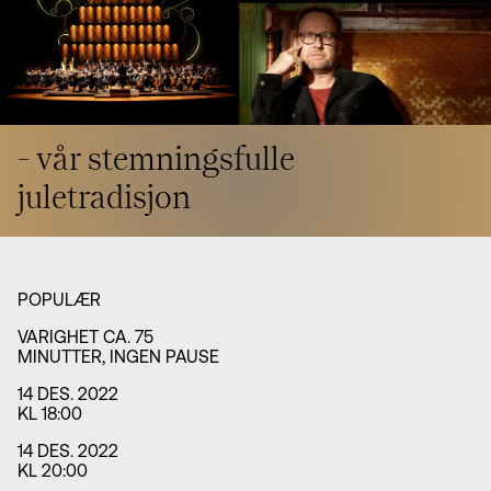
Styret i TSO
Opera
TSOs venner
Barn & unge
Bærekraft & samfunn
TSO talent
TSO mot 2030
Princess Astrid International Music Competition
Jobbe hos oss
Samarbeidspartnere
Nyheter
- vår stemningsfulle
juletradisjon
POPULÆR
VARIGHET CA. 75
MINUTTER, INGEN PAUSE
14 DES. 2022
KL 18:00
14 DES. 2022
KL 20:00