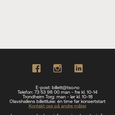
E-post:
billett@tso.no
Telefon:
73 53 98 00 man - fre kl. 10-14
Trondheim Torg:
man - lør kl. 10-18
Olavshallens billettluke:
én time før konsertstart
Kontakt oss på andre måter