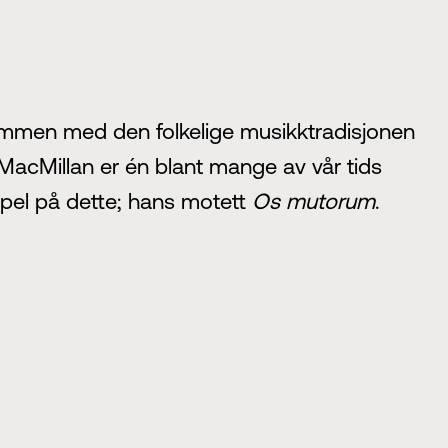
sammen med den folkelige musikktradisjonen
 MacMillan er én blant mange av vår tids
empel på dette; hans motett
Os mutorum
.