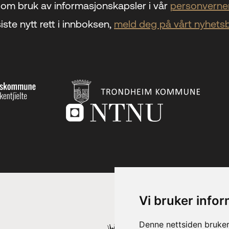
om bruk av informasjonskapsler i vår
personverner
iste nytt rett i innboksen,
meld deg på vårt nyhets
Vi bruker info
Denne nettsiden bruker