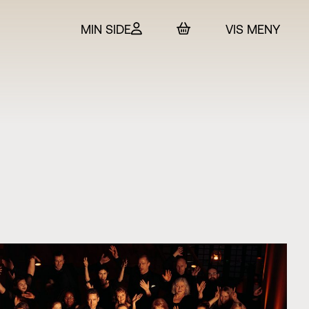
MIN SIDE
VIS MENY
 & billetter
rtet
in
SO
t Adam Hickox
esteret