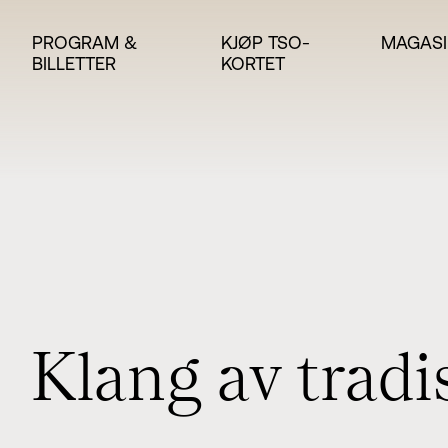
PROGRAM &
KJØP TSO-
MAGASI
BILLETTER
KORTET
K
l
a
n
g
a
v
t
r
a
d
i