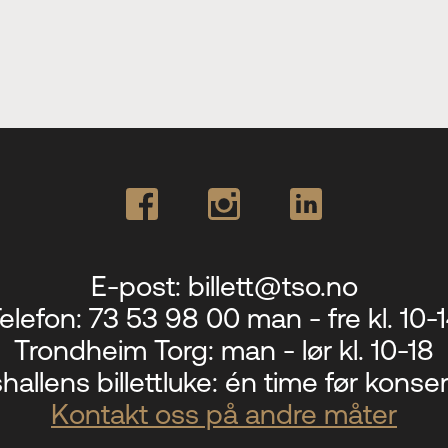
E-post:
billett@tso.no
elefon:
73 53 98 00 man - fre kl. 10-
Trondheim Torg:
man - lør kl. 10-18
hallens billettluke:
én time før konser
Kontakt oss på andre måter