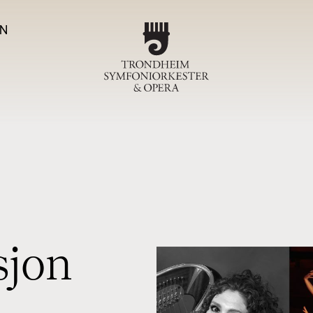
N
Program
TSO-ko
Magas
Om T
s
j
o
n
Sjefdirigen
Symfoniork