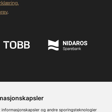
klæring.
brev
.
rmasjonskapsler
 informasjonskapsler og andre sporingsteknologier