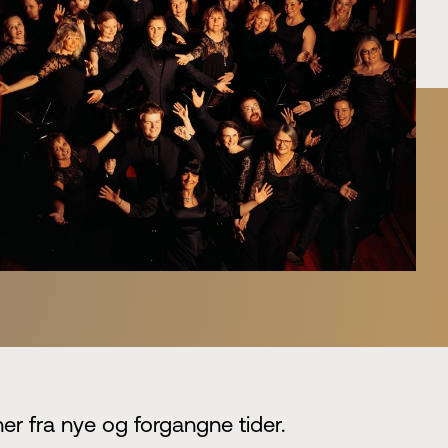
blet
alg
sjon
s
O
er
& samfunn
International Music Competition
030
nere
r fra nye og forgangne tider.