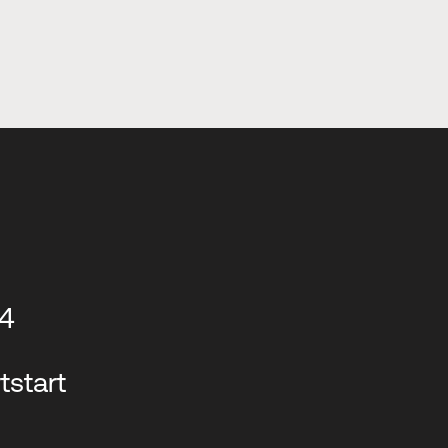
14
tstart