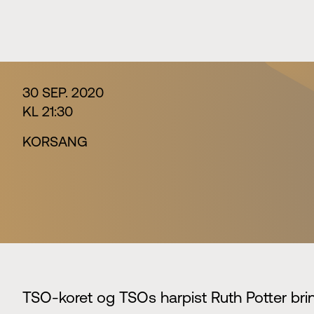
30 SEP. 2020
KL 21:30
KORSANG
TSO-koret og TSOs harpist Ruth Potter bri