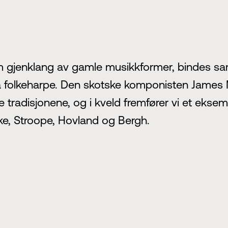
 som gjenklang av gamle musikkformer, bindes 
t på folkeharpe. Den skotske komponisten James
e tradisjonene, og i kveld fremfører vi et eks
ittke, Stroope, Hovland og Bergh.