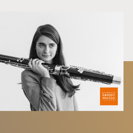
blet
alg
sjon
s
O
er
& samfunn
International Music Competition
030
nere