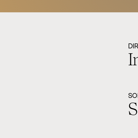
DI
I
SO
S