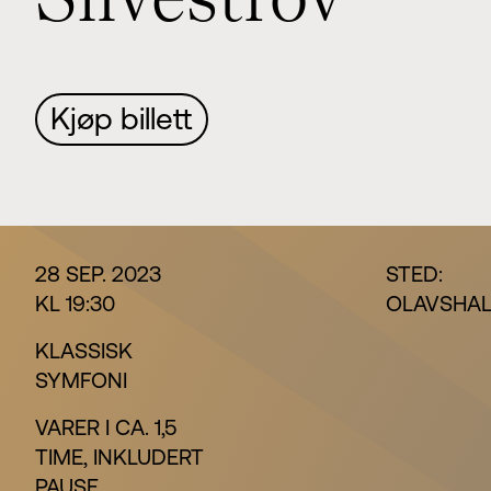
S
i
l
v
e
s
t
r
o
v
Kjøp billett
28 SEP. 2023
STED:
KL 19:30
OLAVSHAL
KLASSISK
SYMFONI
VARER I CA. 1,5
TIME, INKLUDERT
PAUSE