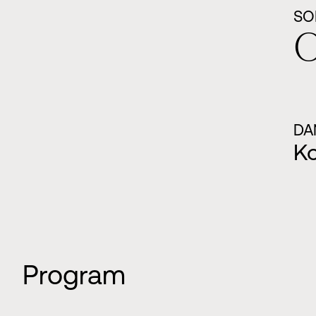
SO
O
DA
K
Program