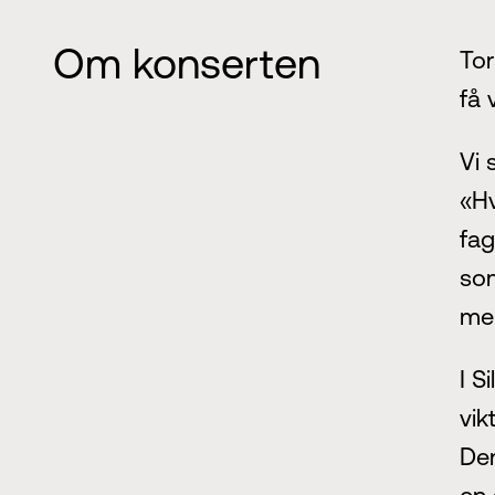
Om konserten
Tor
få 
Vi 
«Hv
fag
som
mel
I S
vik
Den