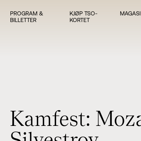
PROGRAM &
KJØP TSO-
MAGASI
BILLETTER
KORTET
K
a
m
f
e
s
t
:
M
o
z