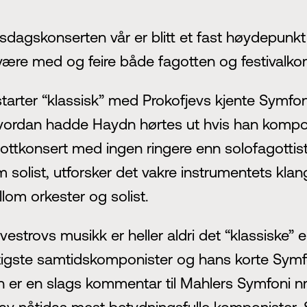
sdagskonserten vår er blitt et fast høydepunkt
være med og feire både fagotten og festivalkom
starter “klassisk” med Prokofjevs kjente Symfon
ordan hadde Haydn hørtes ut hvis han kompon
ottkonsert med ingen ringere enn solofagottist
 solist, utforsker det vakre instrumentets klang
lom orkester og solist.
ilvestrovs musikk er heller aldri det “klassiske
tigste samtidskomponister og hans korte Symfoni 
 er en slags kommentar til Mahlers Symfoni nr