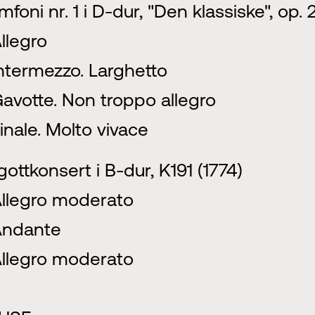
mfoni nr. 1 i D-dur, "Den klassiske", op. 
Allegro
Intermezzo. Larghetto
Gavotte. Non troppo allegro
Finale. Molto vivace
gottkonsert i B-dur, K191 (1774)
Allegro moderato
Andante
Allegro moderato