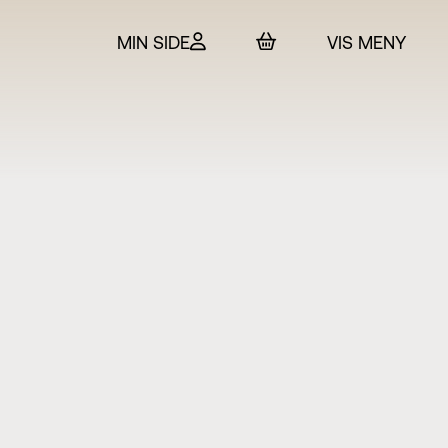
MIN SIDE
VIS MENY
 & billetter
rtet
in
SO
t Adam Hickox
esteret