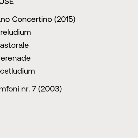
USE
ano Concertino (2015)
Preludium
Pastorale
Serenade
Postludium
mfoni nr. 7 (2003)