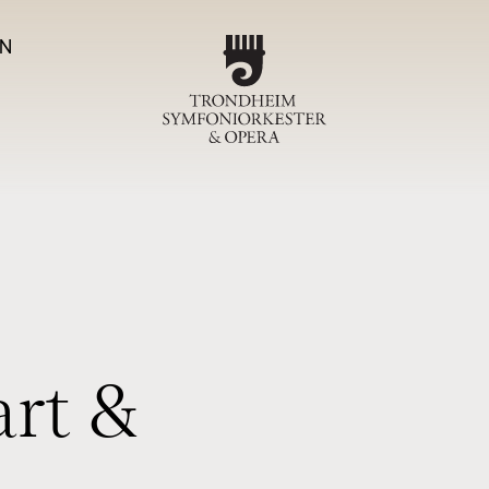
N
Program
TSO-ko
Magas
Om T
a
r
t
&
Sjefdirigen
Symfoniork