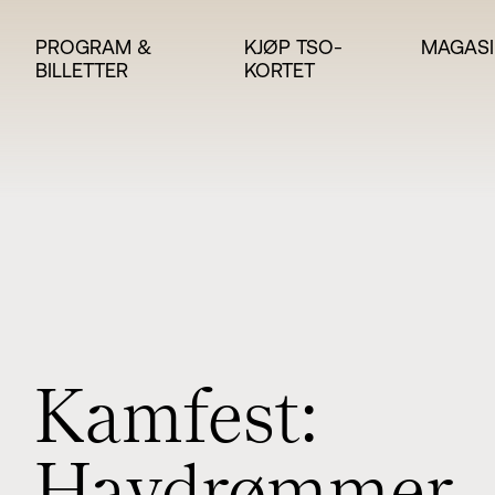
PROGRAM &
KJØP TSO-
MAGASI
BILLETTER
KORTET
K
a
m
f
e
s
t
: