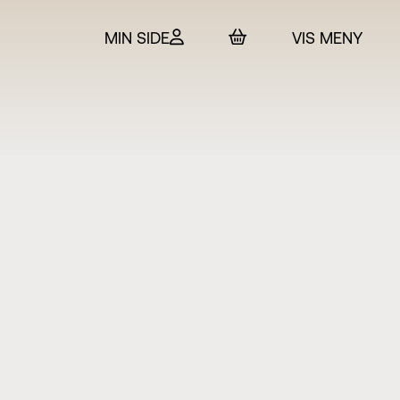
MIN SIDE
VIS MENY
 & billetter
rtet
in
SO
t Adam Hickox
esteret