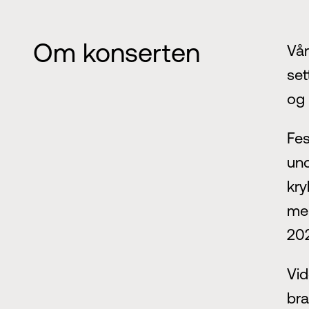
Om konserten
Vår
set
og 
Fes
und
kry
men
202
Vid
bra