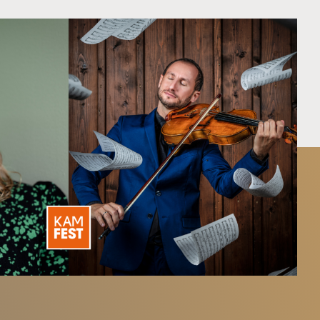
blet
alg
sjon
s
O
er
& samfunn
International Music Competition
030
nere