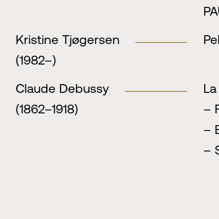
PA
Kristine Tjøgersen
Pe
(1982–)
Claude Debussy
La
(1862–1918)
– 
– 
– 