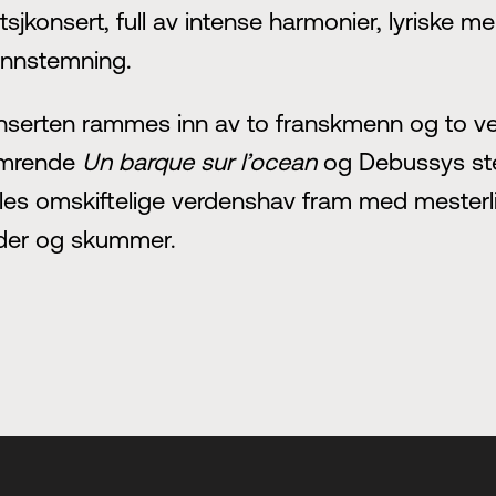
tsjkonsert, full av intense harmonier, lyriske m
unnstemning.
serten rammes inn av to franskmenn og to ver
imrende
Un barque sur l’ocean
og Debussys ste
es omskiftelige verdenshav fram med mesterlige
der og skummer.