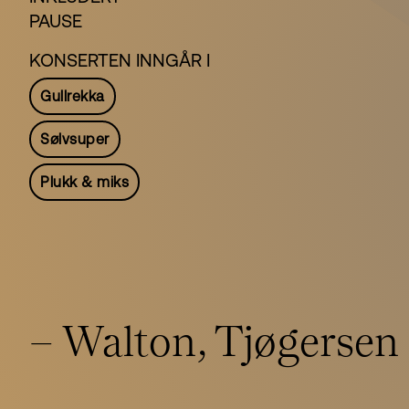
PAUSE
KONSERTEN INNGÅR I
Gullrekka
Sølvsuper
Plukk & miks
– Walton, Tjøgersen