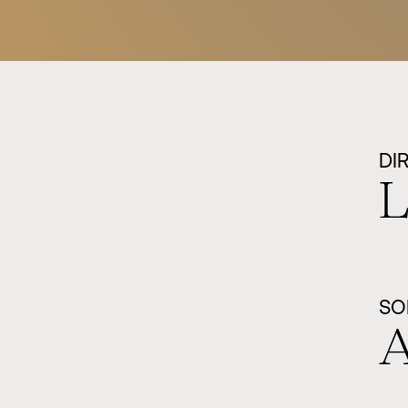
DI
L
SO
A