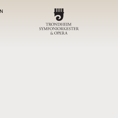
N
Program
TSO-ko
Magas
Om T
Sjefdirigen
Symfoniork