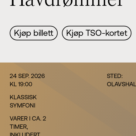
H
a
v
d
r
ø
m
m
e
r
Kjøp billett
Kjøp TSO-kortet
24 SEP. 2026
STED:
KL 19:00
OLAVSHAL
KLASSISK
SYMFONI
VARER I CA. 2
TIMER,
INKLUDERT