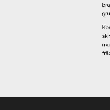
bra
gr
Kon
sk
mal
frå