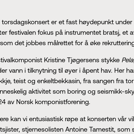
 torsdagskonsert er et fast høydepunkt under
ter festivalen fokus på instrumentet bratsj, et
som det jobbes målrettet for å øke rekrutteringe
tivalkomponist Kristine Tjøgersens stykke
Pel
er vann i tilknytning til øyer i åpent hav. Her ha
kkje, teist og enkeltbekkasin, fra sangen fra 
neskelig aktivitet som boring og seismikk-skyti
4 av Norsk komponistforening.
ere kan vi entusiastisk røpe at konserten vår v
tsjister, stjernesolisten Antoine Tamestit, so