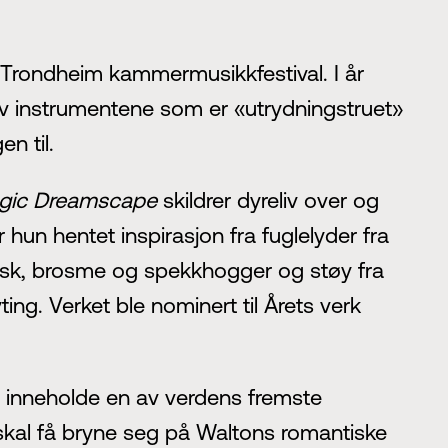
 Trondheim kammermusikkfestival. I år
 av instrumentene som er «utrydningstruet»
n til.
agic Dreamscape
skildrer dyreliv over og
r hun hentet inspirasjon fra fuglelyder fra
torsk, brosme og spekkhogger og støy fra
ng. Verket ble nominert til Årets verk
il inneholde en av verdens fremste
m skal få bryne seg på Waltons romantiske