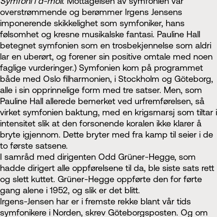
Symfoni i d-moll
. Mottagelsen av symfonien var
overstrømmende og berømmer Irgens Jensens
imponerende skikkelighet som symfoniker, hans
følsomhet og kresne musikalske fantasi. Pauline Hall
betegnet symfonien som en trosbekjennelse som aldri
lar en uberørt, og forener sin positive omtale med noen
faglige vurderinger.) Symfonien kom på programmet
både med Oslo filharmonien, i Stockholm og Göteborg,
alle i sin opprinnelige form med tre satser. Men, som
Pauline Hall allerede bemerket ved urfremførelsen, så
virket symfonien baktung, med en krigsmarsj som tiltar i
intensitet slik at den forsonende koralen ikke klarer å
bryte igjennom. Dette bryter med fra kamp til seier i de
to første satsene.
I samråd med dirigenten Odd Grüner-Hegge, som
hadde dirigert alle oppførelsene til da, ble siste sats rett
og slett kuttet. Grüner-Hegge oppførte den for førte
gang alene i 1952, og slik er det blitt.
Irgens-Jensen har er i fremste rekke blant vår tids
symfonikere i Norden, skrev Göteborgsposten. Og om