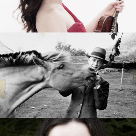
Styret i TSO
Opera
TSOs venner
Barn & unge
Bærekraft & samfunn
TSO talent
TSO mot 2030
Princess Astrid International Music Competition
Jobbe hos oss
Samarbeidspartnere
Nyheter