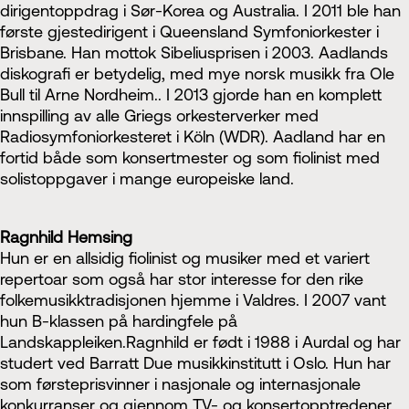
dirigentoppdrag i Sør-Korea og Australia. I 2011 ble han
første gjestedirigent i Queensland Symfoniorkester i
Brisbane. Han mottok Sibeliusprisen i 2003. Aadlands
diskografi er betydelig, med mye norsk musikk fra Ole
Bull til Arne Nordheim.. I 2013 gjorde han en komplett
innspilling av alle Griegs orkesterverker med
Radiosymfoniorkesteret i Köln (WDR). Aadland har en
fortid både som konsertmester og som fiolinist med
solistoppgaver i mange europeiske land.
Ragnhild Hemsing
Hun er en allsidig fiolinist og musiker med et variert
repertoar som også har stor interesse for den rike
folkemusikktradisjonen hjemme i Valdres. I 2007 vant
hun B-klassen på hardingfele på
Landskappleiken.Ragnhild er født i 1988 i Aurdal og har
studert ved Barratt Due musikkinstitutt i Oslo. Hun har
som førsteprisvinner i nasjonale og internasjonale
konkurranser og gjennom TV- og konsertopptredener,