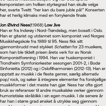
komponisten om hvilken styrkegrad han skulle velge
her, svarte Tveitt: "her kan du bare juble på!" Konserten
har et herlig klimaks med en forrykende finale.
Jon Øivind Ness
(f.1968)
Low Jive
Han er fra Inderøy i Nord-Trøndelag, men bosatt i Oslo.
Han er gitarist og utdannet som komponist ved Norges
Musikkhøgskole fra 1989 til 95. Ness fikk sitt
gjennombrudd med stykket
Schatten
for 23 musikere,
som han ble tildelt prisen årets verk for av Norsk
Komponistforening i 1994. Han var huskomponist i
Trondheim Symfoniorkester sesongen 2001-2, i Bodø
Sinfonietta (2012) og i Oslofilharmonien (2012-13). Han er
opptatt av musikk i de fleste genrer, særlig alternativ
pop/ rock, og søker å integrere elementer fra forskjellige
musikkformer i det meste han gjør. Ness har ofte gjort
bruk av referanser til andre musikalske verker gjennom
humoristiske skråblikk i sin egen musikk. I de senere år
har han i større grad ønsket å utrykke seg gjennom