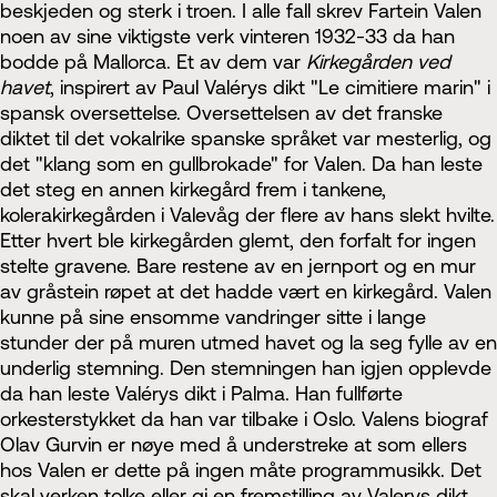
beskjeden og sterk i troen. I alle fall skrev Fartein Valen
noen av sine viktigste verk vinteren 1932-33 da han
bodde på Mallorca. Et av dem var
Kirkegården ved
havet
, inspirert av Paul Valérys dikt "Le cimitiere marin" i
spansk oversettelse. Oversettelsen av det franske
diktet til det vokalrike spanske språket var mesterlig, og
det "klang som en gullbrokade" for Valen. Da han leste
det steg en annen kirkegård frem i tankene,
kolerakirkegården i Valevåg der flere av hans slekt hvilte.
Etter hvert ble kirkegården glemt, den forfalt for ingen
stelte gravene. Bare restene av en jernport og en mur
av gråstein røpet at det hadde vært en kirkegård. Valen
kunne på sine ensomme vandringer sitte i lange
stunder der på muren utmed havet og la seg fylle av en
underlig stemning. Den stemningen han igjen opplevde
da han leste Valérys dikt i Palma. Han fullførte
orkesterstykket da han var tilbake i Oslo. Valens biograf
Olav Gurvin er nøye med å understreke at som ellers
hos Valen er dette på ingen måte programmusikk. Det
skal verken tolke eller gi en fremstilling av Valerys dikt.