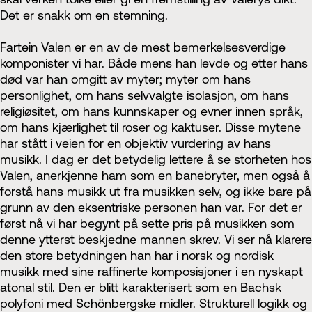
Det er snakk om en stemning.
Fartein Valen er en av de mest bemerkelsesverdige
komponister vi har. Både mens han levde og etter hans
død var han omgitt av myter; myter om hans
personlighet, om hans selvvalgte isolasjon, om hans
religiøsitet, om hans kunnskaper og evner innen språk,
om hans kjærlighet til roser og kaktuser. Disse mytene
har stått i veien for en objektiv vurdering av hans
musikk. I dag er det betydelig lettere å se storheten hos
Valen, anerkjenne ham som en banebryter, men også å
forstå hans musikk ut fra musikken selv, og ikke bare på
grunn av den eksentriske personen han var. For det er
først nå vi har begynt på sette pris på musikken som
denne ytterst beskjedne mannen skrev. Vi ser nå klarere
den store betydningen han har i norsk og nordisk
musikk med sine raffinerte komposisjoner i en nyskapt
atonal stil. Den er blitt karakterisert som en Bachsk
polyfoni med Schönbergske midler. Strukturell logikk og