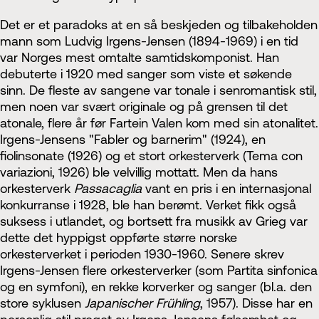
Det er et paradoks at en så beskjeden og tilbakeholden
mann som Ludvig Irgens-Jensen (1894-1969) i en tid
var Norges mest omtalte samtidskomponist. Han
debuterte i 1920 med sanger som viste et søkende
sinn. De fleste av sangene var tonale i senromantisk stil,
men noen var svært originale og på grensen til det
atonale, flere år før Fartein Valen kom med sin atonalitet.
Irgens-Jensens "Fabler og barnerim" (1924), en
fiolinsonate (1926) og et stort orkesterverk (Tema con
variazioni, 1926) ble velvillig mottatt. Men da hans
orkesterverk
Passacaglia
vant en pris i en internasjonal
konkurranse i 1928, ble han berømt. Verket fikk også
suksess i utlandet, og bortsett fra musikk av Grieg var
dette det hyppigst oppførte større norske
orkesterverket i perioden 1930-1960. Senere skrev
Irgens-Jensen flere orkesterverker (som Partita sinfonica
og en symfoni), en rekke korverker og sanger (bl.a. den
store syklusen
Japanischer Frühling
, 1957). Disse har en