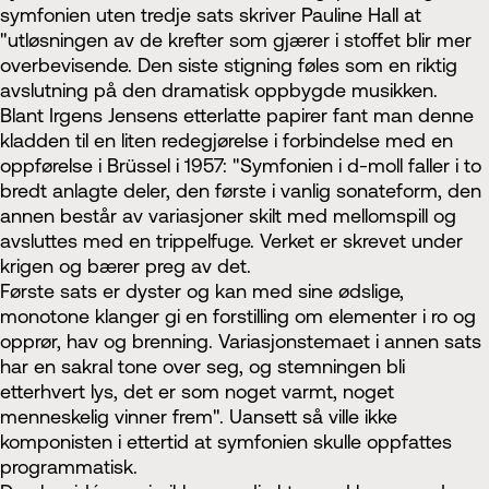
symfonien uten tredje sats skriver Pauline Hall at
"utløsningen av de krefter som gjærer i stoffet blir mer
overbevisende. Den siste stigning føles som en riktig
avslutning på den dramatisk oppbygde musikken.
Blant Irgens Jensens etterlatte papirer fant man denne
kladden til en liten redegjørelse i forbindelse med en
oppførelse i Brüssel i 1957: "Symfonien i d-moll faller i to
bredt anlagte deler, den første i vanlig sonateform, den
annen består av variasjoner skilt med mellomspill og
avsluttes med en trippelfuge. Verket er skrevet under
krigen og bærer preg av det.
Første sats er dyster og kan med sine ødslige,
monotone klanger gi en forstilling om elementer i ro og
opprør, hav og brenning. Variasjonstemaet i annen sats
har en sakral tone over seg, og stemningen bli
etterhvert lys, det er som noget varmt, noget
menneskelig vinner frem". Uansett så ville ikke
komponisten i ettertid at symfonien skulle oppfattes
programmatisk.