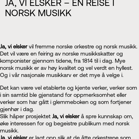
JA, VI ELSKER – EN REISE I
NORSK MUSIKK
Ja, vi elsker
vil fremme norske orkestre og norsk musikk.
Det vil være en feiring av norske musikkskatter og
komponister gjennom tidene, fra 1814 til i dag. Mye
norsk musikk er av høy kvalitet og vel verdt en hyllest.
Og i vår nasjonale musikkarv er det mye å velge i.
Det kan være vel etablerte og kjente verker, verker som
i sin samtid ble gjenstand for oppmerksomhet eller
verker som har gått i glemmeboken og som fortjener
gjenhør i dag.
Slik håper prosjektet
Ja, vi elsker
å spre kunnskap om,
øke interessen for og begeistre publikum med norsk
musikk.
Ja, vi elsker
er lagt opp slik at de åtte orkestrene som