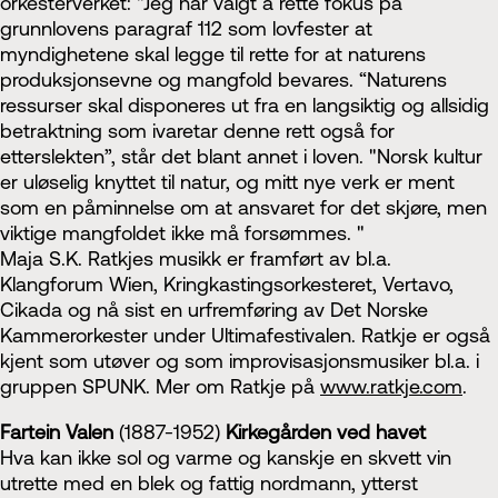
orkesterverket: "Jeg har valgt å rette fokus på
grunnlovens paragraf 112 som lovfester at
myndighetene skal legge til rette for at naturens
produksjonsevne og mangfold bevares. “Naturens
ressurser skal disponeres ut fra en langsiktig og allsidig
betraktning som ivaretar denne rett også for
etterslekten”, står det blant annet i loven. "Norsk kultur
er uløselig knyttet til natur, og mitt nye verk er ment
som en påminnelse om at ansvaret for det skjøre, men
viktige mangfoldet ikke må forsømmes. "
Maja S.K. Ratkjes musikk er framført av bl.a.
Klangforum Wien, Kringkastingsorkesteret, Vertavo,
Cikada og nå sist en urfremføring av Det Norske
Kammerorkester under Ultimafestivalen. Ratkje er også
kjent som utøver og som improvisasjonsmusiker bl.a. i
gruppen SPUNK. Mer om Ratkje på
www.ratkje.com
.
Fartein Valen
(1887-1952)
Kirkegården ved havet
Hva kan ikke sol og varme og kanskje en skvett vin
utrette med en blek og fattig nordmann, ytterst