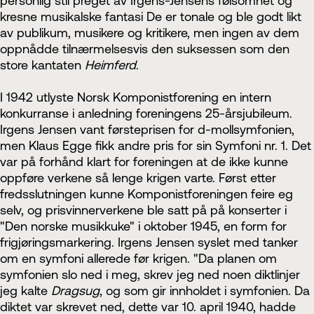
personlig stil preget av Irgens-Jensens følsomhet og
kresne musikalske fantasi De er tonale og ble godt likt
av publikum, musikere og kritikere, men ingen av dem
oppnådde tilnærmelsesvis den suksessen som den
store kantaten
Heimferd
.
I 1942 utlyste Norsk Komponistforening en intern
konkurranse i anledning foreningens 25-årsjubileum.
Irgens Jensen vant førsteprisen for d-mollsymfonien,
men Klaus Egge fikk andre pris for sin Symfoni nr. 1. Det
var på forhånd klart for foreningen at de ikke kunne
oppføre verkene så lenge krigen varte. Først etter
fredsslutningen kunne Komponistforeningen feire eg
selv, og prisvinnerverkene ble satt på på konserter i
"Den norske musikkuke" i oktober 1945, en form for
frigjøringsmarkering. Irgens Jensen syslet med tanker
om en symfoni allerede før krigen. "Da planen om
symfonien slo ned i meg, skrev jeg ned noen diktlinjer
jeg kalte
Dragsug
, og som gir innholdet i symfonien. Da
diktet var skrevet ned, dette var 10. april 1940, hadde