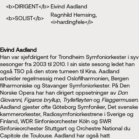
<b>DIRIGENT</b>
Eivind Aadland
Ragnhild Hemsing,
<b>SOLIST</b>
<i>hardingfele</i>
Eivind Aadland
Han var sjefdirigent for Trondheim Symfoniorkester i syv
sesonger fra 2003 til 2010. I sin siste sesong ledet han
også TSO på den store turneen til Kina. Aadland
arbeider regelmessig med Oslofilharmonien, Bergen
filharmoniske og Stavanger Symfoniorkester. På Den
Norske Opera har han dirigert oppsetninger av
Don
Giovanni
,
Figaros bryllup
,
Tryllefløyten
og
Flaggermusen
.
Aadland gjester ofte Göteborg Symfoniker, Det svenske
kammerorkester, Radiosymfoniorkestrene i Sverige og
Finland, WDR Sinfonieorchester Köln og SWR
Sinfonieorchester Stuttgart og Orchestre National du
Capitole de Toulouse. Aadland har også hatt