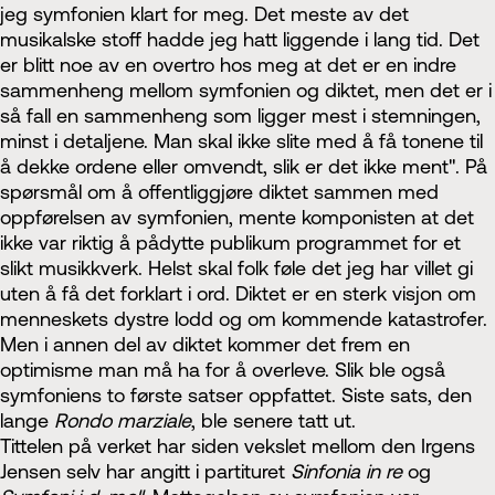
jeg symfonien klart for meg. Det meste av det
musikalske stoff hadde jeg hatt liggende i lang tid. Det
er blitt noe av en overtro hos meg at det er en indre
sammenheng mellom symfonien og diktet, men det er i
så fall en sammenheng som ligger mest i stemningen,
minst i detaljene. Man skal ikke slite med å få tonene til
å dekke ordene eller omvendt, slik er det ikke ment". På
spørsmål om å offentliggjøre diktet sammen med
oppførelsen av symfonien, mente komponisten at det
ikke var riktig å pådytte publikum programmet for et
slikt musikkverk. Helst skal folk føle det jeg har villet gi
uten å få det forklart i ord. Diktet er en sterk visjon om
menneskets dystre lodd og om kommende katastrofer.
Men i annen del av diktet kommer det frem en
optimisme man må ha for å overleve. Slik ble også
symfoniens to første satser oppfattet. Siste sats, den
lange
Rondo marziale
, ble senere tatt ut.
Tittelen på verket har siden vekslet mellom den Irgens
Jensen selv har angitt i partituret
Sinfonia in re
og