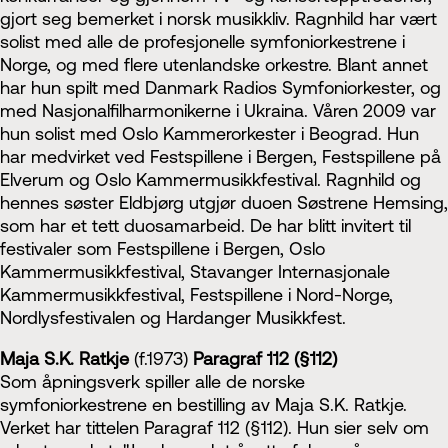
gjort seg bemerket i norsk musikkliv. Ragnhild har vært
solist med alle de profesjonelle symfoniorkestrene i
Norge, og med flere utenlandske orkestre. Blant annet
har hun spilt med Danmark Radios Symfoniorkester, og
med Nasjonalfilharmonikerne i Ukraina. Våren 2009 var
hun solist med Oslo Kammerorkester i Beograd. Hun
har medvirket ved Festspillene i Bergen, Festspillene på
Elverum og Oslo Kammermusikkfestival. Ragnhild og
hennes søster Eldbjørg utgjør duoen Søstrene Hemsing,
som har et tett duosamarbeid. De har blitt invitert til
festivaler som Festspillene i Bergen, Oslo
Kammermusikkfestival, Stavanger Internasjonale
Kammermusikkfestival, Festspillene i Nord-Norge,
Nordlysfestivalen og Hardanger Musikkfest.
Maja S.K. Ratkje
(f.1973)
Paragraf 112 (§112)
Som åpningsverk spiller alle de norske
symfoniorkestrene en bestilling av Maja S.K. Ratkje.
Verket har tittelen Paragraf 112 (§112). Hun sier selv om