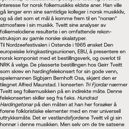
interesse for norsk folkemusikks eldste aner. Han ville
gå lenger enn sine samtidige kolleger i norsk musikkliv,
og så det som et mål å komme frem til en "norrøn"
atmosfære i sin musikk. Tveitt sine analyser av
folkemelodiene resulterte i en om­fattende rekon­
struksjon av gamle norske skalatyper.
Til Nordzeefestivalen i Ostende i 1965 ønsket Den
europeiske kringkastingsunionen, EBU, å presentere en
norsk komponist med et bestillingsverk, og overlot til
NRK å velge. De plasserte bestillingen hos Geirr Tveitt
som skrev en hardingfelekonsert for sin gode venn,
spelemannen Sigbjørn Bernhoft Osa, skjønt den er
tilegnet Alfred Maurstad. I konserten
Tri Fjordar
nærmer
Tveitt seg folkemusikken på en indirekte måte. Denne
fele­konserten skiller seg fra f.eks.
Hundrad
Hardingetonar
på den måten at han her forsøker å
forene folkloristiske elemen­ter med en mer universell
uttrykksmåte. Det er vestlandsfjordene Tveitt vil gi sin
honnør i denne musikken. Men selv om de tre satsene