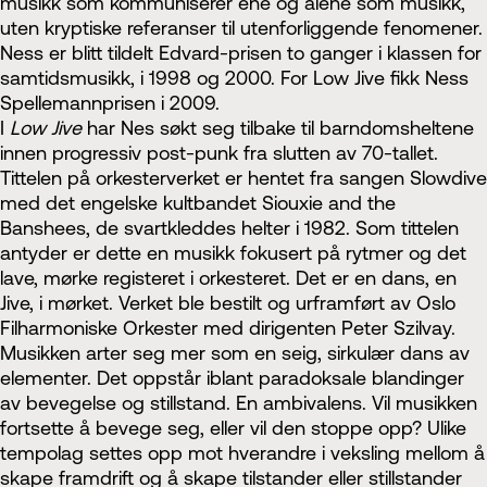
musikk som kommuniserer ene og alene som musikk,
uten kryptiske referanser til utenforliggende fenomener.
Ness er blitt tildelt Edvard-prisen to ganger i klassen for
samtidsmusikk, i 1998 og 2000. For Low Jive fikk Ness
Spellemannprisen i 2009.
I
Low Jive
har Nes søkt seg tilbake til barndomsheltene
innen progressiv post-punk fra slutten av 70-tallet.
Tittelen på orkesterverket er hentet fra sangen Slowdive
med det engelske kultbandet Siouxie and the
Banshees, de svartkleddes helter i 1982. Som tittelen
antyder er dette en musikk fokusert på rytmer og det
lave, mørke registeret i orkesteret. Det er en dans, en
Jive, i mørket. Verket ble bestilt og urframført av Oslo
Filharmoniske Orkester med dirigenten Peter Szilvay.
Musikken arter seg mer som en seig, sirkulær dans av
elementer. Det oppstår iblant paradoksale blandinger
av bevegelse og stillstand. En ambivalens. Vil musikken
fortsette å bevege seg, eller vil den stoppe opp? Ulike
tempolag settes opp mot hverandre i veksling mellom å
skape framdrift og å skape tilstander eller stillstander