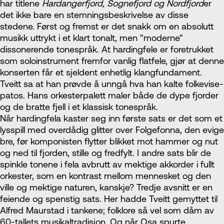
har titlene
Hardangerfjord, Sognefjord og Nordfjord
er
det ikke bare en stemningsbeskrivelse av disse
stedene. Først og fremst er det snakk om en absolutt
musikk uttrykt i et klart tonalt, men "moderne"
dissonerende tonespråk. At hardingfele er fore­trukket
som soloinstrument fremfor vanlig flatfele, gjør at denne
konserten får et sjeldent enhetlig klangfunda­ment.
Tveitt sa at han prøvde å unngå hva han kalte folke­vise­
patos. Hans orkester­palett maler både de dype fjorder
og de bratte fjell i et klassisk tonespråk.
Når hardingfela kaster seg inn første sats er det som et
lysspill med overdådig glitter over Folgefonna, den evige
bre, før komponisten flytter blikket mot hammer og nut
og ned til fjorden, stille og fredfylt. I andre sats blir de
spinkle tonene i fela avbrutt av mektige akkorder i fullt
orkester, som en kontrast mellom mennesket og den
ville og mektige naturen, kanskje? Tredje avsnitt er en
feiende og spenstig sats. Her hadde Tveitt gemyttet til
Alfred Maurstad i tankene; folklore så vel som dåm av
60-tallets musikaltradisjon. Og når Osa spurte