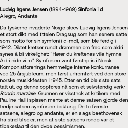
Ludvig Irgens Jensen
(1894-1969)
Sinfonia i d
Allegro, Andante
Da tyskerne invaderte Norge skrev Ludvig Irgens Jensen
et stort dikt med tittelen Dragsug som han senere satte
som motto for sin symfoni i d-moll, som ble ferdig i
1942. Diktet kretser rundt drømmen om fred som aldri
synes å bli virkelighet: "Hører du kreftenes ville hymne:
Aldri eide vi ro." Symfonien vant førstepris i Norsk
Komponistforenings hemmelige interne konkurranse
ved 25 årsjubileum, men først urfremført ved den store
norske musikkfesten i 1945. Etter en tid ble siste sats
tatt ut, og denne oppføres nå som et selvstendig verk
:
Rondo marziale
. Grunnen er visstnok at kritikere med
Pauline Hall i spissen mente at denne satsen gjorde den
tredje satsen symfonien baktung. De to føreste
satsene, allegro og andante, er en slags beethovensk
fra strid til seier, men at siste satsens rondo var et
tilbakeslag til den dype pessimismen.