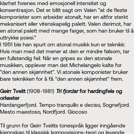
klarhet forenes med emosjonell intensitet og
konsentrasjon. Det er blitt sagt om Valen "at de fleste
komponister som arbeider atonalt, har en altfor sterkt
mekanisert eller vitenskapelig palett. Valen derimot, har
en atonal palett med mange farger, som han bruker til å
uttrykke poesi."
I 1951 ble han spurt om atonal musikk kun er teknikk:
Hvis man med det mener at den er mindre følsom, tar
en fullstendig feil. Når en gripes av den atonale
musikken, opplever man det Michelangelo kalte for
"den annen skjønnhet". Vi atonale komponister bruker
bare teknikken for å få "den annen skjønnhet" frem.
Geirr Tveitt
(1908-1981)
Tri fjordar
for hardingfele og
orkester
Hardangerfjord. Tempo tranquillo e deciso, Sognefjord.
Mesto maestoso, Nordfjord. Giocoso
Til grunn for Geirr Tveitts tonespråk ligger inngående
kjenn­skap til klassisk komposisjons-teori og levende