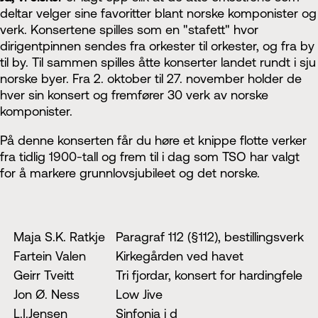
deltar velger sine favoritter blant norske komponister og
verk. Konsertene spilles som en "stafett" hvor
dirigentpinnen sendes fra orkester til orkester, og fra by
til by. Til sammen spilles åtte konserter landet rundt i sju
norske byer. Fra 2. oktober til 27. november holder de
hver sin konsert og fremfører 30 verk av norske
komponister.
På denne konserten får du høre et knippe flotte verker
fra tidlig 1900-tall og frem til i dag som TSO har valgt
for å markere grunnlovsjubileet og det norske.
Maja S.K. Ratkje
Paragraf 112 (§112), bestillingsverk
Fartein Valen
Kirkegården ved havet
Geirr Tveitt
Tri fjordar, konsert for hardingfele
Jon Ø. Ness
Low Jive
L.I.Jensen
Sinfonia i d