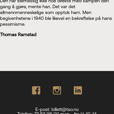
Den har idémessig ikke noe direkte med kampen den
gang å gjøre, mente han. Det var det
allmennmenneskelige som opptok ham. Men
begivenhetene i 1940 ble likevel en bekreftelse på hans
pessimisme.
Thomas Ramstad
E-post:
billett@tso.no
Telefon:
73 53 98 00 man - fre kl. 10-14