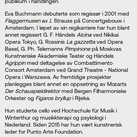
publikum i handlingen.
Eva Buchmann debuterte som regissør i 2001 med
Flaggermusen
av J. Strauss på Concertgebouw i
Amsterdam. I løpet av sin regikarriere har hun blant
annet regissert G. F. Händels
Alcina
ved Nikikai
Opera Tokyo, G. Rossinis
La gazzetta
ved Opera
Basel, G. Ph. Telemanns
Pimpinone
på Moskvas
Kunstneriske Akademiske Teater og Händels
Agrippin
med deltagelse av Combattimento
Consort Amsterdam ved Grand Theatre - National
Opera i Warszawa. Av fremtidige prosjekter
planlegges blant annet en oppsetning av Mozarts
Der Schauspieldirektor
med Bergen Filharmoniske
Orkester og
Figaros bryllup
i Rijeka.
Hun studerte cello ved Hochschule für Musik i
Winterthur og musikkterapi og psykologi i
Nederland. Siden 2015 har hun vært kunstnerisk
leder for Punto Arte Foundation.