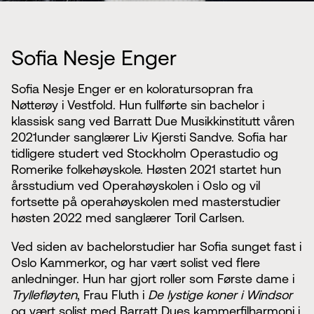
Sofia Nesje Enger
Sofia Nesje Enger er en koloratursopran fra
Nøtterøy i Vestfold. Hun fullførte sin bachelor i
klassisk sang ved Barratt Due Musikkinstitutt våren
2021under sanglærer Liv Kjersti Sandve. Sofia har
tidligere studert ved Stockholm Operastudio og
Romerike folkehøyskole. Høsten 2021 startet hun
årsstudium ved Operahøyskolen i Oslo og vil
fortsette på operahøyskolen med masterstudier
høsten 2022 med sanglærer Toril Carlsen.
Ved siden av bachelorstudier har Sofia sunget fast i
Oslo Kammerkor, og har vært solist ved flere
anledninger. Hun har gjort roller som Første dame i
Tryllefløyten
, Frau Fluth i
De lystige koner i Windsor
og vært solist med Barratt Dues kammerfilharmoni i