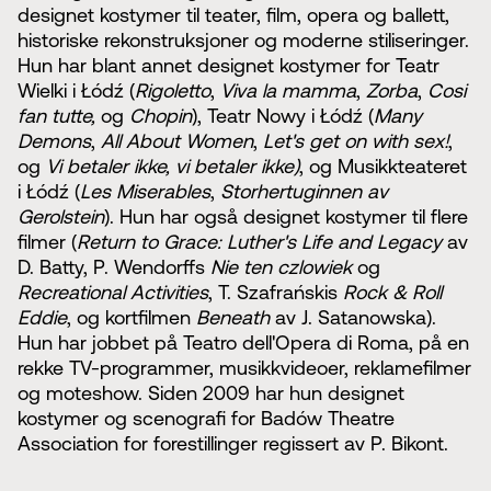
designet kostymer til teater, film, opera og ballett,
historiske rekonstruksjoner og moderne stiliseringer.
Hun har blant annet designet kostymer for Teatr
Wielki i Łódź (
Rigoletto
,
Viva la mamma
,
Zorba
,
Cosi
fan tutte,
og
Chopin
), Teatr Nowy i Łódź (
Many
Demons
,
All About Women
,
Let's get on with sex!
,
og
Vi betaler ikke, vi betaler ikke)
, og Musikkteateret
i Łódź (
Les ​​Miserables
,
Storhertuginnen av
Gerolstein
). Hun har også designet kostymer til flere
filmer (
Return to Grace: Luther's Life and Legacy
av
D. Batty, P. Wendorffs
Nie ten czlowiek
og
Recreational Activities
, T. Szafrańskis
Rock & Roll
Eddie
, og kortfilmen
Beneath
av J. Satanowska).
Hun har jobbet på Teatro dell'Opera di Roma, på en
rekke TV-programmer, musikkvideoer, reklamefilmer
og moteshow. Siden 2009 har hun designet
kostymer og scenografi for Badów Theatre
Association for forestillinger regissert av P. Bikont.