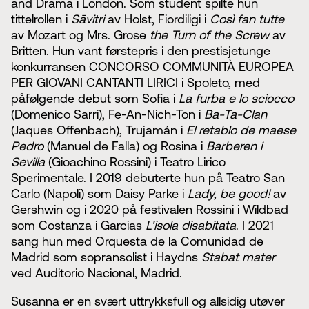
and Drama i London. Som student spilte hun
tittelrollen i
Sāvitri
av Holst, Fiordiligi i
Così fan tutte
av Mozart og Mrs. Grose
the
Turn of the Screw
av
Britten. Hun vant førstepris i den prestisjetunge
konkurransen CONCORSO COMMUNITÀ EUROPEA
PER GIOVANI CANTANTI LIRICI i Spoleto, med
påfølgende debut som Sofia i
La furba e lo sciocco
(Domenico Sarri), Fe-An-Nich-Ton i
Ba-Ta-Clan
(Jaques Offenbach), Trujamán i
El retablo de maese
Pedro
(Manuel de Falla) og Rosina i
Barberen i
Sevilla
(Gioachino Rossini) i Teatro Lirico
Sperimentale. I 2019 debuterte hun på Teatro San
Carlo (Napoli) som Daisy Parke i
Lady, be good!
av
Gershwin og i 2020 på festivalen Rossini i Wildbad
som Costanza i Garcias
L'isola disabitata
. I 2021
sang hun med Orquesta de la Comunidad de
Madrid som sopransolist i Haydns
Stabat mater
ved Auditorio Nacional, Madrid.
Susanna er en svært uttrykksfull og allsidig utøver