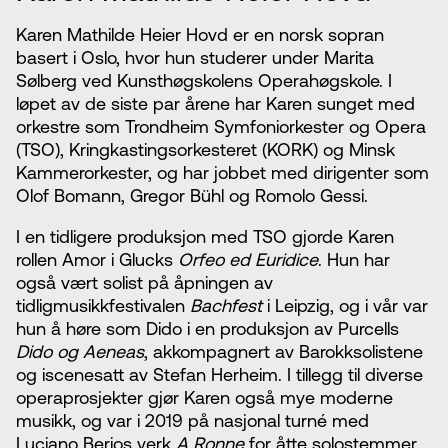
Karen Mathilde Heier Hovd er en norsk sopran
basert i Oslo, hvor hun studerer under Marita
Sølberg ved Kunsthøgskolens Operahøgskole. I
løpet av de siste par årene har Karen sunget med
orkestre som Trondheim Symfoniorkester og Opera
(TSO), Kringkastingsorkesteret (KORK) og Minsk
Kammerorkester, og har jobbet med dirigenter som
Olof Bomann, Gregor Bühl og Romolo Gessi.
I en tidligere produksjon med TSO gjorde Karen
rollen Amor i Glucks
Orfeo ed Euridice
. Hun har
også vært solist på åpningen av
tidligmusikkfestivalen
Bachfest
i Leipzig, og i vår var
hun å høre som Dido i en produksjon av Purcells
Dido og Aeneas
, akkompagnert av Barokksolistene
og iscenesatt av Stefan Herheim. I tillegg til diverse
operaprosjekter gjør Karen også mye moderne
musikk, og var i 2019 på nasjonal turné med
Luciano Berios verk
A Ronne
for åtte solostemmer.