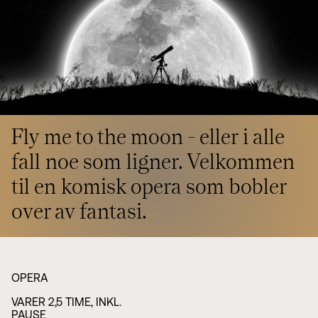
Styret i TSO
Opera
TSOs venner
Barn & unge
Bærekraft & samfunn
TSO talent
TSO mot 2030
Princess Astrid International Music Competition
Jobbe hos oss
Samarbeidspartnere
Nyheter
Fly me to the moon - eller i alle
fall noe som ligner. Velkommen
til en komisk opera som bobler
over av fantasi.
OPERA
VARER 2,5 TIME, INKL.
PAUSE