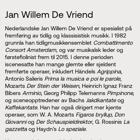
Jan Willem De Vriend
Nederlandske Jan Willem De Vriend er spesialist på
fremføring av tidlig og klassisistisk musikk. I 1982
grunnla han tidligmusikkensemblet
Combattimento
Consort Amsterdam,
og var musikalsk leder og
førstefiolinist frem til 2015. I denne perioden
iscenesatte han mange glemte eller sjeldent
fremførte operaer, inkludert Händels
Agrippina
,
Antonio Salieris
Prima la musica e poi le parole
,
Mozarts
Der Stein der Weisen
, Heinrich Ignaz Franz
Bibers
Arminio
, Georg Philipp Telemanns
Pimpinone,
og sceneopptredener av Bachs
Jakdkantate
og
Kaffekantate
. Han har også dirigert mer kjente
operaer, som W. A. Mozarts
Figaros bryllup, Don
Giovanni
og
Der Schauspieldirektor
, G. Rossinis
La
gazzetta
og Haydn's
Lo speziale
.