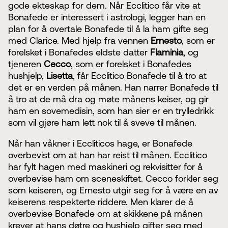
gode ekteskap for dem. Når Ecclitico får vite at
Bonafede er interessert i astrologi, legger han en
plan for å overtale Bonafede til å la ham gifte seg
med Clarice. Med hjelp fra vennen
Ernesto
, som er
forelsket i Bonafedes eldste datter
Flaminia
, og
tjeneren
Cecco
, som er forelsket i Bonafedes
hushjelp,
Lisetta
, får Ecclitico Bonafede til å tro at
det er en verden på månen. Han narrer Bonafede til
å tro at de må dra og møte månens keiser, og gir
ham en sovemedisin, som han sier er en trylledrikk
som vil gjøre ham lett nok til å sveve til månen.
Når han våkner i Eccliticos hage, er Bonafede
overbevist om at han har reist til månen. Ecclitico
har fylt hagen med maskineri og rekvisitter for å
overbevise ham om sceneskiftet. Cecco forkler seg
som keiseren, og Ernesto utgir seg for å være en av
keiserens respekterte riddere. Men klarer de å
overbevise Bonafede om at skikkene på månen
krever at hans døtre og hushjelp gifter seg med