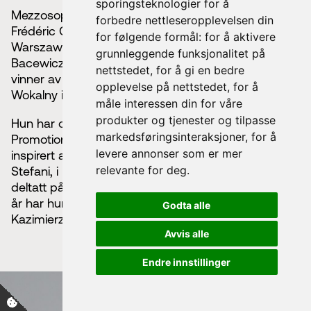
sporingsteknologier for å
Mezzosopranen Julia Anuszewska er utdannet ved
forbedre nettleseropplevelsen din
Frédéric Chopin State Music School Complex i
for følgende formål:
for å aktivere
Warszawa, og studerer nå ved Grazyna og Kiejstut
grunnleggende funksjonalitet på
Bacewicz University of Music i Lodz. Hun var første
nettstedet
,
for å gi en bedre
vinner av vokalkonkurransen Ogólnopolski Konkurs
opplevelse på nettstedet
,
for å
Wokalny im. Krystyny ​​Jamroz i Kielce i 2018.
måle interessen din for våre
produkter og tjenester og tilpasse
Hun har opptrådt med European Foundation for the
markedsføringsinteraksjoner
,
for å
Promotion of Vocal Art, inkludert en forestilling
levere annonser som er mer
inspirert av operaen
Krakowiacy i Górale
av Jan
relevante for deg
.
Stefani, i rollen som Dorota. Hun har flere ganger
deltatt på festivalen og vokalkurset Viva il Cantare. I
år har hun sammen med Trio Vox Tribus og
Godta alle
Kazimierz Waliczek, gitt ut albumet "Vox Tribus I".
Avvis alle
Endre innstillinger