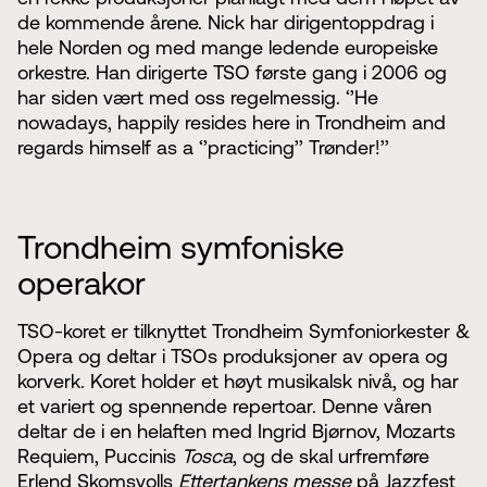
de kommende årene. Nick har dirigentoppdrag i
hele Norden og med mange ledende europeiske
orkestre. Han dirigerte TSO første gang i 2006 og
har siden vært med oss regelmessig. ‘’He
nowadays, happily resides here in Trondheim and
regards himself as a ‘’practicing’’ Trønder!’’
Trondheim symfoniske
operakor
TSO-koret er tilknyttet Trondheim Symfoniorkester &
Opera og deltar i TSOs produksjoner av opera og
korverk. Koret holder et høyt musikalsk nivå, og har
et variert og spennende repertoar. Denne våren
deltar de i en helaften med Ingrid Bjørnov, Mozarts
Requiem, Puccinis
Tosca
, og de skal urfremføre
Erlend Skomsvolls
Ettertankens messe
på Jazzfest