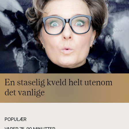
Styret i TSO
Opera
TSOs venner
Barn & unge
Bærekraft & samfunn
TSO talent
TSO mot 2030
Princess Astrid International Music Competition
Jobbe hos oss
Samarbeidspartnere
Nyheter
En staselig kveld helt utenom
det vanlige
POPULÆR
VARER 75-90 MINUTTER.