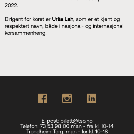
2022.
Dirigent for koret er
Urša Lah
, som er et kjent og
respektert navn, både i nasjonal- og internasjonal
korsammenheng.
E-post:
billett@tso.no
Telefon:
73 53 98 00 man - fre kl. 10-14
Trondheim Torg:
man - lør kl. 10-18