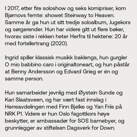
I 2017, etter fire soloshow og seks komipriser, kom
Bjørnovs femte: showet Steinway to Heaven.
Samme år ga hun ut sitt tredje soloalbum, Jugekors
og sørgerender. Hun har videre gitt ut flere bøker,
hvorav siste i rekken heter Herfra til hektene: 20 år
med fortellertrang (2020).
Ingrid spiller klassisk musikk baklengs, hun gurgler
O mio babbino caro i originaltoneart, og hun påstår
at Benny Andersson og Edvard Grieg er én og
samme person.
Hun samarbeider jevnlig med Øystein Sunde og
Kari Slaatsveen, og har vært fast innslag i
Herreavdelingen med Finn Bjelke og Yan Friis på
NRK P1. Videre er hun Oslo fagottkors høye
beskytter, er ambassadør for SOS barnebyer, og
grunnlegger av stiftelsen Dagsverk for Down.