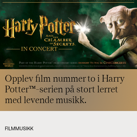
Styret i TSO
Opera
TSOs venner
Barn & unge
Bærekraft & samfunn
TSO talent
TSO mot 2030
Princess Astrid International Music Competition
Jobbe hos oss
Samarbeidspartnere
Nyheter
Opplev film nummer to i Harry
Potter™-serien på stort lerret
med levende musikk.
FILMMUSIKK