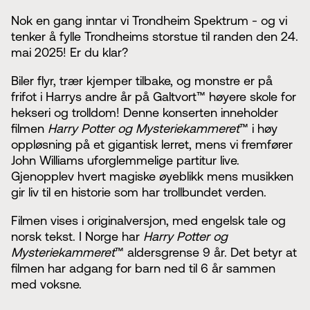
Nok en gang inntar vi Trondheim Spektrum - og vi
tenker å fylle Trondheims storstue til randen den 24.
mai 2025! Er du klar?
Biler flyr, trær kjemper tilbake, og monstre er på
frifot i Harrys andre år på Galtvort™ høyere skole for
hekseri og trolldom! Denne konserten inneholder
filmen
Harry Potter og Mysteriekammeret
™ i høy
oppløsning på et gigantisk lerret, mens vi fremfører
John Williams uforglemmelige partitur live.
Gjenopplev hvert magiske øyeblikk mens musikken
gir liv til en historie som har trollbundet verden.
Filmen vises i originalversjon, med engelsk tale og
norsk tekst. I Norge har
Harry Potter og
Mysteriekammeret
™️ aldersgrense 9 år. Det betyr at
filmen har adgang for barn ned til 6 år sammen
med voksne.