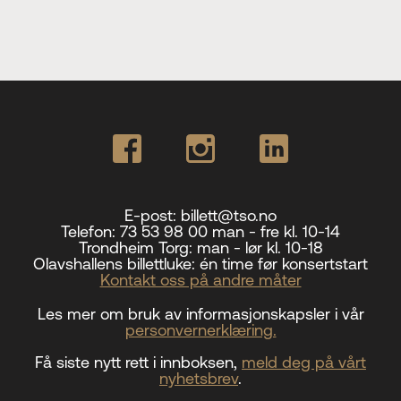
E-post:
billett@tso.no
Telefon:
73 53 98 00 man - fre kl. 10-14
Trondheim Torg:
man - lør kl. 10-18
Olavshallens billettluke:
én time før konsertstart
Kontakt oss på andre måter
Les mer om bruk av informasjonskapsler i vår
personvernerklæring.
Få siste nytt rett i innboksen,
meld deg på vårt
nyhetsbrev
.