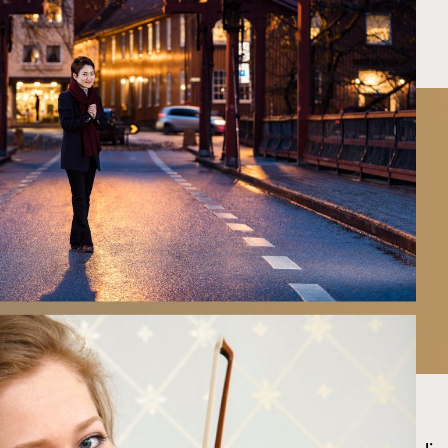
blet
alg
sjon
s
O
er
& samfunn
International Music Competition
030
nere