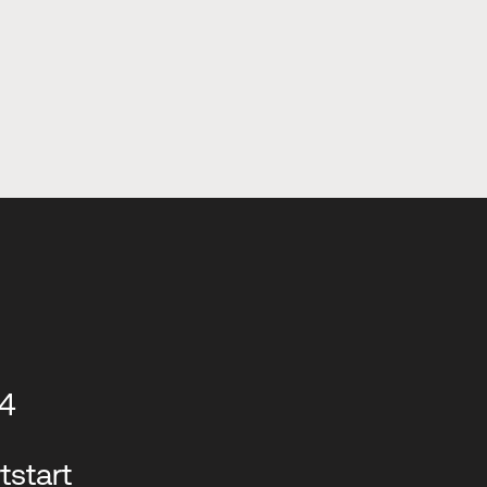
14
tstart