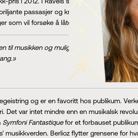
k-pris i 2012. I Ravels sigøynervirtuose
Tzigan
briljante passasjer og krevende dobbeltgrep.
L
ger som vil forsøke å låte som ekte vare. Her er 
ten til musikken og muligheten til å formidle d
ang.»
begeistring og er en favoritt hos publikum. Ve
rieri. Det var intet mindre enn en musikalsk re
n
Symfoni Fantastique
for et forbauset publiku
ris' musikkverden. Berlioz flytter grensene for