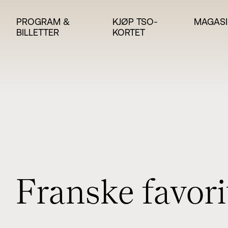
PROGRAM &
KJØP TSO-
MAGASI
BILLETTER
KORTET
F
r
a
n
s
k
e
f
a
v
o
r
i