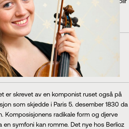
e
(Sigøyner) med sitt ildfulle temperament, blir
a Valse
er et merkelig verk som Ravel først
det kraft, styrke og villskap.
et som ikke kan formidles på andre måter.
rket er skrevet av en komponist ruset også på
volusjon som skjedde i Paris 5. desember 1830 da
m. Komposisjonens radikale form og djerve
 hva en symfoni kan romme. Det nye hos Berlioz