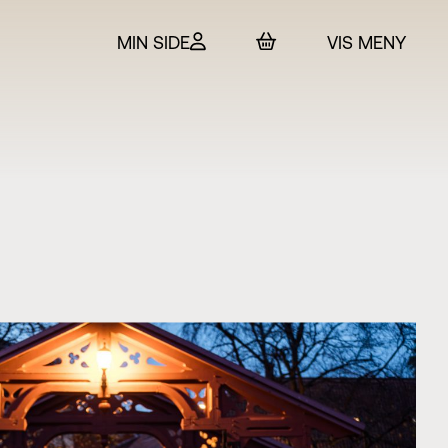
MIN SIDE
VIS MENY
 & billetter
rtet
in
SO
t Adam Hickox
esteret