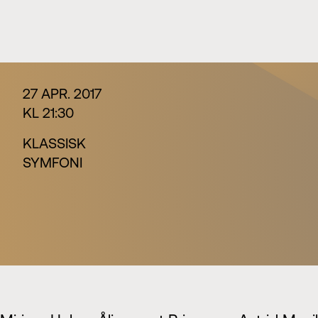
27 APR. 2017
KL 21:30
KLASSISK
SYMFONI