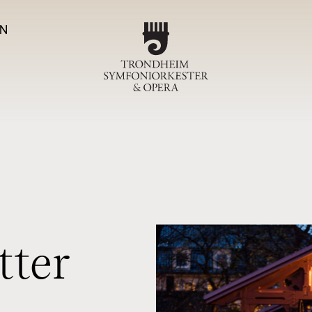
N
Program
TSO-ko
Magas
Om T
t
t
e
r
Sjefdirigen
Symfoniork