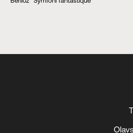
Berlioz
Symfoni fantastique
T
Olavs