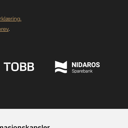
klæring.
brev
.
rmasjonskapsler