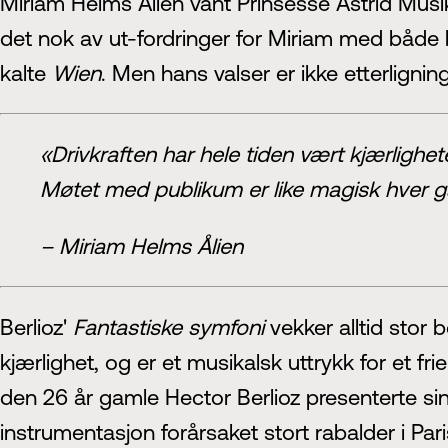
Miriam Helms Ålien vant Prinsesse Astrid Musik
det nok av ut-fordringer for Miriam med både 
kalte
Wien
. Men hans valser er ikke etterlignin
«Drivkraften har hele tiden vært kjærlighe
Møtet med publikum er like magisk hver g
– Miriam Helms Ålien
Berlioz'
Fantastiske symfoni
vekker alltid stor 
kjærlighet, og er et musikalsk uttrykk for et f
den 26 år gamle Hector Berlioz presenterte si
instrumentasjon forårsaket stort rabalder i Pa