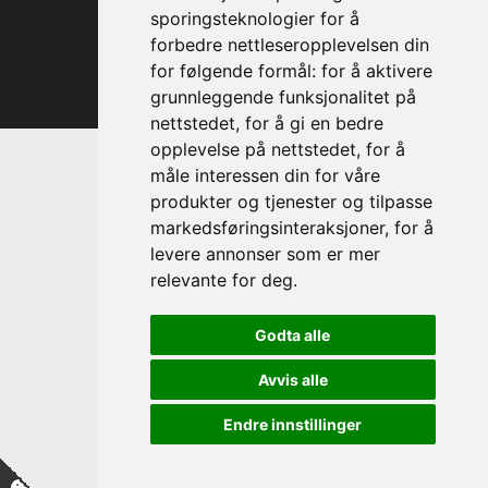
sporingsteknologier for å
forbedre nettleseropplevelsen din
for følgende formål:
for å aktivere
grunnleggende funksjonalitet på
nettstedet
,
for å gi en bedre
opplevelse på nettstedet
,
for å
måle interessen din for våre
produkter og tjenester og tilpasse
markedsføringsinteraksjoner
,
for å
levere annonser som er mer
relevante for deg
.
Prinsesse Astrid, fru Ferner
Godta alle
Trondheim Symfoniorkester & Opera
sin høye beskytter
Avvis alle
Endre innstillinger