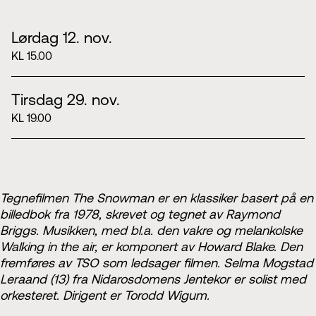
Lørdag 12. nov.
KL 15.00
Tirsdag 29. nov.
KL 19.00
Tegnefilmen The Snowman er en klassiker basert på en
billedbok fra 1978, skrevet og tegnet av Raymond
Briggs. Musikken, med bl.a. den vakre og melankolske
Walking in the air
, er komponert av Howard Blake. Den
fremføres av TSO som ledsager filmen. Selma Mogstad
Leraand (13) fra Nidarosdomens Jentekor er solist med
orkesteret. Dirigent er Torodd Wigum.