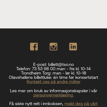
E-post:
billett@tso.no
Telefon:
73 53 98 00 man - fre kl. 10-14
Trondheim Torg:
man - lør kl. 10-18
Olavshallens billettluke:
én time før konsertstart
Kontakt oss på andre måter
Les mer om bruk av informasjonskapsler i vår
personvernerklæring.
Få siste nytt rett i innboksen,
meld deg på vårt