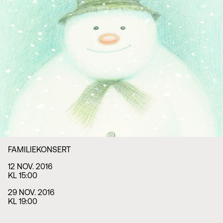
Styret i TSO
Opera
TSOs venner
Barn & unge
Bærekraft & samfunn
TSO talent
TSO mot 2030
Princess Astrid International Music Competition
Jobbe hos oss
Samarbeidspartnere
Nyheter
FAMILIEKONSERT
12 NOV. 2016
KL 15:00
29 NOV. 2016
KL 19:00