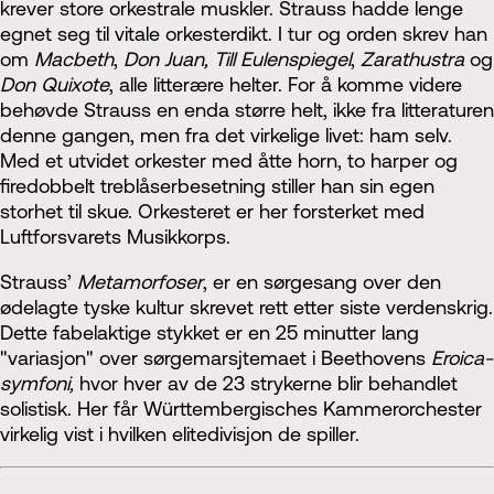
krever store orkestrale muskler. Strauss hadde lenge
egnet seg til vitale orkesterdikt. I tur og orden skrev han
om
Macbeth
,
Don Juan,
Till Eulenspiegel
,
Zarathustra
og
Don Quixote
, alle litterære helter. For å komme videre
behøvde Strauss en enda større helt, ikke fra litteraturen
denne gangen, men fra det virkelige livet: ham selv.
Med et utvidet orkester med åtte horn, to harper og
firedobbelt treblåserbesetning stiller han sin egen
storhet til skue. Orkesteret er her forsterket med
Luftforsvarets Musikkorps.
Strauss’
Metamorfoser
, er en sørgesang over den
ødelagte tyske kultur skrevet rett etter siste verdenskrig.
Dette fabelaktige stykket er en 25 minutter lang
"variasjon" over sørgemarsjtemaet i Beethovens
Eroica-
symfoni,
hvor hver av de 23 strykerne blir behandlet
solistisk. Her får Württembergisches Kammerorchester
virkelig vist i hvilken elitedivisjon de spiller.