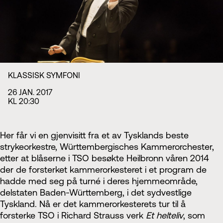
Styret i TSO
Opera
TSOs venner
Barn & unge
Bærekraft & samfunn
TSO talent
TSO mot 2030
Princess Astrid International Music Competition
Jobbe hos oss
Samarbeidspartnere
Nyheter
KLASSISK SYMFONI
26 JAN. 2017
KL 20:30
Her får vi en gjenvisitt fra et av Tysklands beste
strykeorkestre, Württembergisches Kammerorchester,
etter at blåserne i TSO besøkte Heilbronn våren 2014
der de forsterket kammerorkesteret i et program de
hadde med seg på turné i deres hjemmeområde,
delstaten Baden-Württemberg, i det sydvestlige
Tyskland. Nå er det kammerorkesterets tur til å
forsterke TSO i Richard Strauss verk
Et helteliv
, som