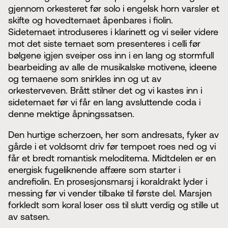
gjennom orkesteret før solo i engelsk horn varsler et
skifte og hovedtemaet åpenbares i fiolin.
Sidetemaet introduseres i klarinett og vi seiler videre
mot det siste temaet som presenteres i celli før
bølgene igjen sveiper oss inn i en lang og stormfull
bearbeiding av alle de musikalske motivene, ideene
og temaene som snirkles inn og ut av
orkesterveven. Brått stilner det og vi kastes inn i
sidetemaet før vi får en lang avsluttende coda i
denne mektige åpningssatsen.
Den hurtige scherzoen, her som andresats, fyker av
gårde i et voldsomt driv før tempoet roes ned og vi
får et bredt romantisk meloditema. Midtdelen er en
energisk fugeliknende affære som starter i
andrefiolin. En prosesjonsmarsj i koraldrakt lyder i
messing før vi vender tilbake til første del. Marsjen
forkledt som koral loser oss til slutt verdig og stille ut
av satsen.