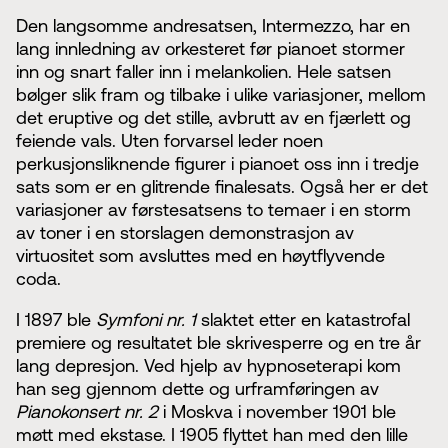
Den langsomme andresatsen, Intermezzo, har en
lang innledning av orkesteret før pianoet stormer
inn og snart faller inn i melankolien. Hele satsen
bølger slik fram og tilbake i ulike variasjoner, mellom
det eruptive og det stille, avbrutt av en fjærlett og
feiende vals. Uten forvarsel leder noen
perkusjonsliknende figurer i pianoet oss inn i tredje
sats som er en glitrende finalesats. Også her er det
variasjoner av førstesatsens to temaer i en storm
av toner i en storslagen demonstrasjon av
virtuositet som avsluttes med en høytflyvende
coda.
I 1897 ble
Symfoni nr. 1
slaktet etter en katastrofal
premiere og resultatet ble skrivesperre og en tre år
lang depresjon. Ved hjelp av hypnoseterapi kom
han seg gjennom dette og urframføringen av
Pianokonsert nr. 2
i Moskva i november 1901 ble
møtt med ekstase. I 1905 flyttet han med den lille