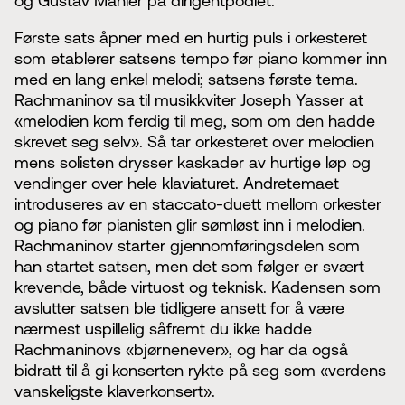
og Gustav Mahler på dirigentpodiet.
Første sats åpner med en hurtig puls i orkesteret
som etablerer satsens tempo før piano kommer inn
med en lang enkel melodi; satsens første tema.
Rachmaninov sa til musikkviter Joseph Yasser at
«melodien kom ferdig til meg, som om den hadde
skrevet seg selv». Så tar orkesteret over melodien
mens solisten drysser kaskader av hurtige løp og
vendinger over hele klaviaturet. Andretemaet
introduseres av en staccato-duett mellom orkester
og piano før pianisten glir sømløst inn i melodien.
Rachmaninov starter gjennomføringsdelen som
han startet satsen, men det som følger er svært
krevende, både virtuost og teknisk. Kadensen som
avslutter satsen ble tidligere ansett for å være
nærmest uspillelig såfremt du ikke hadde
Rachmaninovs «bjørnenever», og har da også
bidratt til å gi konserten rykte på seg som «verdens
vanskeligste klaverkonsert».