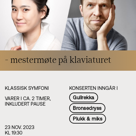
Styret i TSO
Opera
TSOs venner
Barn & unge
Bærekraft & samfunn
TSO talent
TSO mot 2030
Princess Astrid International Music Competition
Jobbe hos oss
Samarbeidspartnere
Nyheter
- mestermøte på klaviaturet
KLASSISK SYMFONI
KONSERTEN INNGÅR I
Gullrekka
VARER I CA. 2 TIMER,
INKLUDERT PAUSE
Bronsedryss
Plukk & miks
23 NOV. 2023
KL 19:30