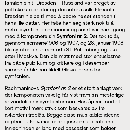
familien sin til Dresden – Russland var preget av
politiske uroligheter og dessuten skulle klimaet i
Dresden hjelpe til med å bedre helsetilstanden til
hans lille datter. Her følte han seg sterk nok til å
møte «symfoni-demonene» og snart var han i gang
med å komponere sin
Symfoni nr. 2
. Det tok to år,
gjennom somrene1906 og 1907, og 26. januar 1908
ble symfonien urframført i St. Petersburg og uka
etter i Moskva. Den ble møtt med stor entusiasme
fra både publikum og kritikere og i desember
samme år ble han tildelt Glinka-prisen for
symfonien.
Rachmaninovs
Symfoni nr. 2
er et stort anlagt verk
der komponisten virkelig får vist fram sin mesterlige
anvendelse av symfoniformen. Han åpner med et
kort motiv i mørk stryk som besvares av tre
akkorder i treblås. Begge disse musikalske ideene
opptrer i ulike variasjoner gjennom alle satsene.
Innledningen er lang med passasjer som bølger