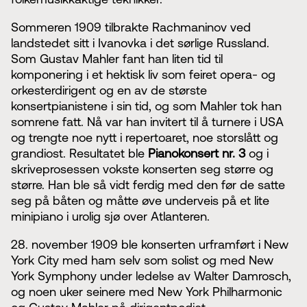
Sommeren 1909 tilbrakte Rachmaninov ved
landstedet sitt i Ivanovka i det sørlige Russland.
Som Gustav Mahler fant han liten tid til
komponering i et hektisk liv som feiret opera- og
orkesterdirigent og en av de største
konsertpianistene i sin tid, og som Mahler tok han
somrene fatt. Nå var han invitert til å turnere i USA
og trengte noe nytt i repertoaret, noe storslått og
grandiost. Resultatet ble
Pianokonsert nr. 3
og i
skriveprosessen vokste konserten seg større og
større. Han ble så vidt ferdig med den før de satte
seg på båten og måtte øve underveis på et lite
minipiano i urolig sjø over Atlanteren.
28. november 1909 ble konserten urframført i New
York City med ham selv som solist og med New
York Symphony under ledelse av Walter Damrosch,
og noen uker seinere med New York Philharmonic