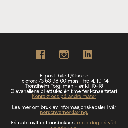
E-post:
billett@tso.no
Telefon:
73 53 98 00 man - fre kl. 10-14
Trondheim Torg:
man - lør kl. 10-18
Olavshallens billettluke:
én time før konsertstart
Kontakt oss på andre måter
Les mer om bruk av informasjonskapsler i vår
personvernerklæring.
Få siste nytt rett i innboksen,
meld deg på vårt
nyhetsbrev
.