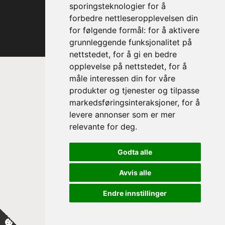
sporingsteknologier for å
forbedre nettleseropplevelsen din
for følgende formål:
for å aktivere
grunnleggende funksjonalitet på
nettstedet
,
for å gi en bedre
opplevelse på nettstedet
,
for å
måle interessen din for våre
produkter og tjenester og tilpasse
markedsføringsinteraksjoner
,
for å
levere annonser som er mer
relevante for deg
.
Prinsesse Astrid, fru Ferner
Godta alle
Trondheim Symfoniorkester & Opera
sin høye beskytter
Avvis alle
Endre innstillinger