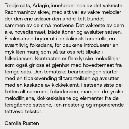
Tredje sats, Adagio, inneholder noe av det vakreste
Rachmaninov skrev, med sitt vell av vakre melodier
der den ene avløser den andre, tett bundet
sammen av de små motivene. Det vakreste av dem
alle, hovedtemaet, både åpner og avslutter satsen.
Finalesatsen bryter ut i en italiensk tarantella, en
svært livlig folkedans, før paukene introduserer en
myk liten marsj som så tar oss rett tilbake i
folkedansen. Kontrasten er flere lyriske melodilinjer
som også gir oss et gjenhør med hovedtemaet fra
forrige sats. Den tematiske bearbeidingen starter
med en tilbakevending til tarantellaen og avslutter
med en kaskade av klokkeklemt. I satsens siste del
flettes alt sammen; folkedansen, marsjen, de lyriske
melodilinjene, klokkeskalaene og elementer fra de
foregående satsene, i en mesterlig og imponerende
tettvevd tekstur.
Camilla Rusten