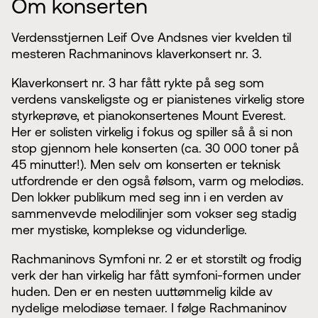
Om konserten
Verdensstjernen Leif Ove Andsnes vier kvelden til
mesteren Rachmaninovs klaverkonsert nr. 3.
Klaverkonsert nr. 3 har fått rykte på seg som
verdens vanskeligste og er pianistenes virkelig store
styrkeprøve, et pianokonsertenes Mount Everest.
Her er solisten virkelig i fokus og spiller så å si non
stop gjennom hele konserten (ca. 30 000 toner på
45 minutter!). Men selv om konserten er teknisk
utfordrende er den også følsom, varm og melodiøs.
Den lokker publikum med seg inn i en verden av
sammenvevde melodilinjer som vokser seg stadig
mer mystiske, komplekse og vidunderlige.
Rachmaninovs Symfoni nr. 2 er et storstilt og frodig
verk der han virkelig har fått symfoni-formen under
huden. Den er en nesten uuttømmelig kilde av
nydelige melodiøse temaer. I følge Rachmaninov