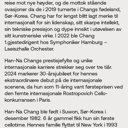
reise mot nye høyder, og de mottok stående
ovasjoner da de i 2019 turnerte i Changs fødeland,
Sør-Korea. Chang har for lengst blitt lagt merke til
internasjonalt for sin lidenskap, sitt skarpe intellekt,
sin tekniske presisjon og dype innsikt i utøvelsen av
sitt kunstneriske virke. I 2022 ble Chang
1.gjestedirigent hos Symphoniker Hamburg –
Laeiszhalle Orchester.
Han-Na Changs prestisjefylte og unike
internasjonale karriere strekker seg over tre tiår.
2024 markerer 30-årsjubileet for hennes
ekstraordinære debut på de internasjonale
scenene, da hun som 11-åring vant førsteprisen ved
den femte internasjonale Rostropovich Cello-
konkurransen i Paris.
Han-Na Chang ble født i Suwon, Sør-Korea i
desember 1982. 6 år gammel fikk hun sin første
cellotime. Hennes familie flyttet til New York i 1993