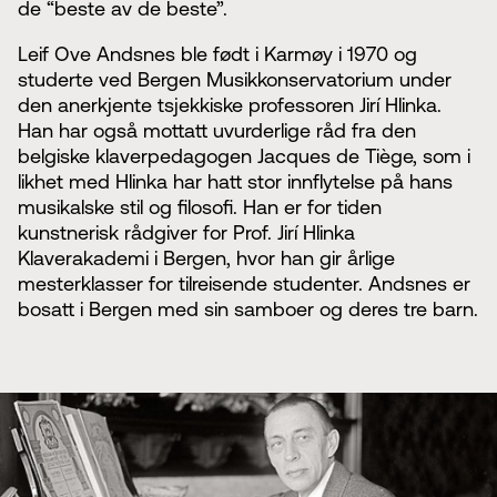
de “beste av de beste”.
Leif Ove Andsnes ble født i Karmøy i 1970 og
studerte ved Bergen Musikkonservatorium under
den anerkjente tsjekkiske professoren Jirí Hlinka.
Han har også mottatt uvurderlige råd fra den
belgiske klaverpedagogen Jacques de Tiège, som i
likhet med Hlinka har hatt stor innflytelse på hans
musikalske stil og filosofi. Han er for tiden
kunstnerisk rådgiver for Prof. Jirí Hlinka
Klaverakademi i Bergen, hvor han gir årlige
mesterklasser for tilreisende studenter. Andsnes er
bosatt i Bergen med sin samboer og deres tre barn.