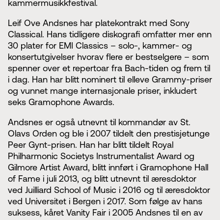
kammermusikkfestival.
Leif Ove Andsnes har platekontrakt med Sony
Classical. Hans tidligere diskografi omfatter mer enn
30 plater for EMI Classics – solo-, kammer- og
konsertutgivelser hvorav flere er bestselgere – som
spenner over et repertoar fra Bach-tiden og frem til
i dag. Han har blitt nominert til elleve Grammy-priser
og vunnet mange internasjonale priser, inkludert
seks Gramophone Awards.
Andsnes er også utnevnt til kommandør av St.
Olavs Orden og ble i 2007 tildelt den prestisjetunge
Peer Gynt-prisen. Han har blitt tildelt Royal
Philharmonic Societys Instrumentalist Award og
Gilmore Artist Award, blitt innført i Gramophone Hall
of Fame i juli 2013, og blitt utnevnt til æresdoktor
ved Juilliard School of Music i 2016 og til æresdoktor
ved Universitet i Bergen i 2017. Som følge av hans
suksess, kåret Vanity Fair i 2005 Andsnes til en av