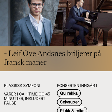
Styret i TSO
Opera
TSOs venner
Barn & unge
Bærekraft & samfunn
TSO talent
TSO mot 2030
Princess Astrid International Music Competition
Jobbe hos oss
Samarbeidspartnere
Nyheter
- Leif Ove Andsnes briljerer på
fransk manér
KLASSISK SYMFONI
KONSERTEN INNGÅR I
Gullrekka
VARER I CA. 1 TIME OG 45
MINUTTER, INKLUDERT
Sølvsuper
PAUSE
Plukk & miks