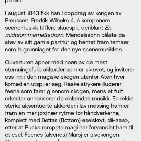
pianist.
I august 1843 fikk han i oppdrag av kongen av
Preussen, Fredrik Wilhelm 4. å komponere
scenemusikk til flere skuespill, deriblant
En
midtsommernattsdrøm
. Mendelssohn blåste da
støv av sitt gamle partitur og hentet fram temaer
som la grunnlaget for den nye scenemusikken.
Ouverturen åpner med noen av de mest
stemningsfulle akkorder som er skrevet, og inviterer
oss inn i den magiske skogen utenfor Aten hvor
komedien utspiller seg. Raske strykere illuderer
feene som farer gjennom skogen, mens et fullt
orkester annonserer de elskendes musikk. En rekke
sterke aksentuerte akkorder i lav messing hamrer
fram en mer jordnær rytme for håndverkerne,
komplett med Bøttas (Bottom) eselskryt, «iii-aaa»,
etter at Pucks rampete magi har forvandlet ham til
et esel. Feenes (alvenes) Marsj er alvekongen