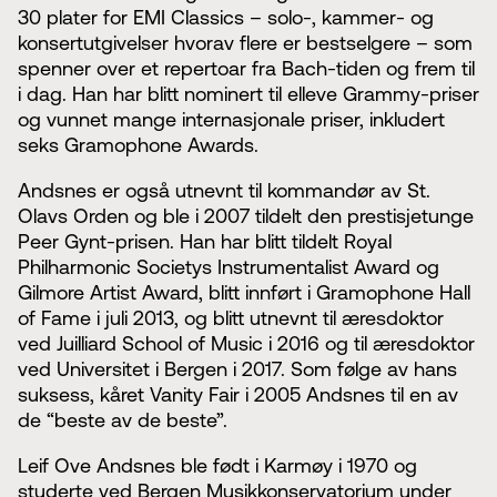
30 plater for EMI Classics – solo-, kammer- og
konsertutgivelser hvorav flere er bestselgere – som
spenner over et repertoar fra Bach-tiden og frem til
i dag. Han har blitt nominert til elleve Grammy-priser
og vunnet mange internasjonale priser, inkludert
seks Gramophone Awards.
Andsnes er også utnevnt til kommandør av St.
Olavs Orden og ble i 2007 tildelt den prestisjetunge
Peer Gynt-prisen. Han har blitt tildelt Royal
Philharmonic Societys Instrumentalist Award og
Gilmore Artist Award, blitt innført i Gramophone Hall
of Fame i juli 2013, og blitt utnevnt til æresdoktor
ved Juilliard School of Music i 2016 og til æresdoktor
ved Universitet i Bergen i 2017. Som følge av hans
suksess, kåret Vanity Fair i 2005 Andsnes til en av
de “beste av de beste”.
Leif Ove Andsnes ble født i Karmøy i 1970 og
studerte ved Bergen Musikkonservatorium under