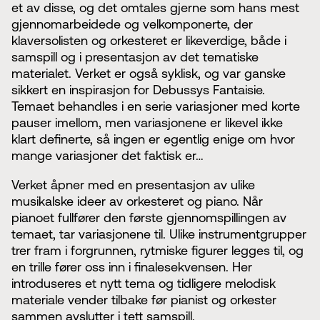
et av disse, og det omtales gjerne som hans mest
gjennomarbeidede og velkomponerte, der
klaversolisten og orkesteret er likeverdige, både i
samspill og i presentasjon av det tematiske
materialet. Verket er også syklisk, og var ganske
sikkert en inspirasjon for Debussys Fantaisie.
Temaet behandles i en serie variasjoner med korte
pauser imellom, men variasjonene er likevel ikke
klart definerte, så ingen er egentlig enige om hvor
mange variasjoner det faktisk er…
Verket åpner med en presentasjon av ulike
musikalske ideer av orkesteret og piano. Når
pianoet fullfører den første gjennomspillingen av
temaet, tar variasjonene til. Ulike instrumentgrupper
trer fram i forgrunnen, rytmiske figurer legges til, og
en trille fører oss inn i finalesekvensen. Her
introduseres et nytt tema og tidligere melodisk
materiale vender tilbake før pianist og orkester
sammen avslutter i tett samspill.