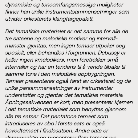
dynamiske og toneomfangsmessige muligheter
finner han unike instrumentsammensetninger som
utvider orkesterets klangfargepalett.
Det tematiske materialet er det samme for alle de
tre satsene og melodiske motiver og intervall-
mønster gjentas, men ingen temaer utpeker seg
spesielt, eller behandles i forgrunnen. Debussy er
heller ingen «melodiker», men foretrekker små
intervaller og har en tendens til å vende tilbake til
samme tone i den melodiske oppbygningen.
Temaer presenteres også først av orkesteret og de
unike parsammensetninger av instrumenter
understøtter og gjentar det tematiske materiale.
Åpningssekvensen er kort, men presenterer kjernen
i det tematiske materialet som benyttes gjennom
alle tre satser. Det pentatone temaet som
introduseres av obo i første sats er også
hovedtemaet i finalesatsen. Andre sats er
drømmeaktig og presenterer flere temaer og