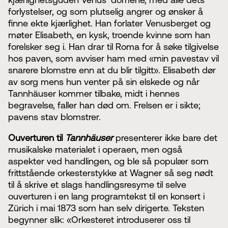
forlystelser, og som plutselig angrer og ønsker å
finne ekte kjærlighet. Han forlater Venusberget og
møter Elisabeth, en kysk, troende kvinne som han
forelsker seg i. Han drar til Roma for å søke tilgivelse
hos paven, som avviser ham med «min pavestav vil
snarere blomstre enn at du blir tilgitt». Elisabeth dør
av sorg mens hun venter på sin elskede og når
Tannhäuser kommer tilbake, midt i hennes
begravelse, faller han død om. Frelsen er i sikte;
pavens stav blomstrer.
Ouverturen til
Tannhäuser
presenterer ikke bare det
musikalske materialet i operaen, men også
aspekter ved handlingen, og ble så populær som
frittstående orkesterstykke at Wagner så seg nødt
til å skrive et slags handlingsresyme til selve
ouverturen i en lang programtekst til en konsert i
Zürich i mai 1873 som han selv dirigerte. Teksten
begynner slik: «Orkesteret introduserer oss til