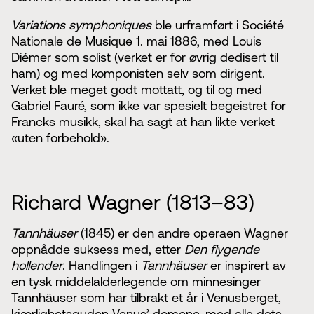
Variations symphoniques
ble urframført i Société
Nationale de Musique 1. mai 1886, med Louis
Diémer som solist (verket er for øvrig dedisert til
ham) og med komponisten selv som dirigent.
Verket ble meget godt mottatt, og til og med
Gabriel Fauré, som ikke var spesielt begeistret for
Francks musikk, skal ha sagt at han likte verket
«uten forbehold».
Richard Wagner (1813–83)
Tannhäuser
(1845) er den andre operaen Wagner
oppnådde suksess med, etter
Den flygende
hollender
. Handlingen i
Tannhäuser
er inspirert av
en tysk middelalderlegende om minnesinger
Tannhäuser som har tilbrakt et år i Venusberget,
kjærlighetsguden Venus’ domene, med alle dets