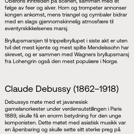
Oberons inntreden på scenen, sammen med et
følge av feer og alver. Horn og trompeter annonser
kongen ankomst, mens triangel og cymbaler bidrar
med en slags gjennomskinnelig atmosfære til
eventyrskikkelsenes marsj.
Bryllupsmarsjen til trippelbryllupet i siste akt er uten
tvil det mest kjente og mest spilte Mendelssohn har
skrevet, og er sammen med Wagners bryllupsmarsj
fra Lohengrin også den mest populære i Norge.
Claude Debussy (1862–1918)
Debussys møte med et javanesisk
gamelanorkester under verdensutstillingen i Paris
1889, skulle få en enorm betydning for den unge
komponisten. Dette møtet med asiatisk musikk var
en åpenbaring og skulle sette sitt sterke preg på