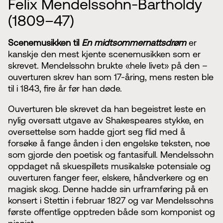
Felix Mendelssohn-Bartholdy
(1809–47)
Scenemusikken til
En midtsommernattsdrøm
er
kanskje den mest kjente scenemusikken som er
skrevet. Mendelssohn brukte «hele livet» på den –
ouverturen skrev han som 17-åring, mens resten ble
til i 1843, fire år før han døde.
Ouverturen ble skrevet da han begeistret leste en
nylig oversatt utgave av Shakespeares stykke, en
oversettelse som hadde gjort seg flid med å
forsøke å fange ånden i den engelske teksten, noe
som gjorde den poetisk og fantasifull. Mendelssohn
oppdaget nå skuespillets musikalske potensiale og
ouverturen fanger feer, elskere, håndverkere og en
magisk skog. Denne hadde sin urframføring på en
konsert i Stettin i februar 1827 og var Mendelssohns
første offentlige opptreden både som komponist og