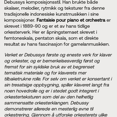
Debussys komposisjonsstil. Han brukte både
skalaer, melodier, rytmikk og teksturer fra denne
tradisjonelle indonesiske kunstmusikken i sine
komposisjoner.
Fantaisie pour piano et orchestra
er
skrevet i 1889-90 og er et av hans tidlige
orkesterverk. Her er åpningstemaet skrevet i
femtoneskala, pentaton skala, som et direkte
resultat av hans fascinasjon for gamelanmusikken.
Verket er Debussys første og eneste verk for klaver
og orkester, og er bemerkelsesverdig først og
fremst for sin sykliske bruk av et begrenset
tematisk materiale og for klaverets mer
tilbaketrukne rolle. For selv om verket er konsertant i
sin tresatsige oppbygning, spiller klaveret langt fra
noen hovedrolle og er i stedet godt integrert i
orkesterteksturen som del av den helhetlig
sammensatte orkesterklangen. Debussy
demonstrerer allerede en mesterlig evne til
orkestrering. Gjennom å utforske orkesterets ulike