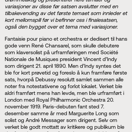
variasjoner av disse før satsen avslutter med en
tilbakevending av det første temaet som innleder et
kort mellomspill før vi befinner oss i finalesatsen,
også den bygget over et tema med variasjoner.
Fantaisie pour piano et orchestra er dedisert til hans
gode venn René Chansarel, som skulle debutere
som klaversolist på urframføringen med Société
Nationale de Musiques president Vincent d’Indy
som dirigent 21. april 1890. Men d’Indy syntes det
ble for kort prøvetid og foreslo å kun framføre første
sats, hvorpå Debussy resolutt samlet sammen alle
noter fra notestativene og forlot lokalet. Verket ble
aldri framført mens han levde, men ble urframført i
London med Royal Philharmonic Orchestra 20.
november 1919. Paris-debuten fant sted 7.
desember samme år med Marguerite Long som
solist og André Messager som dirigent. Selv om
verket ble godt mottatt av kritikere og publikum ble