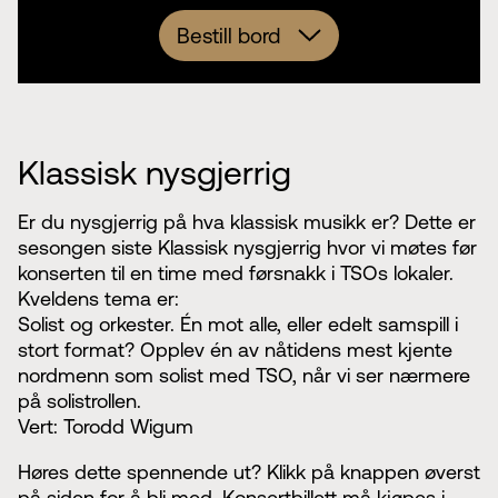
Bestill bord
Olavstorget
Akt
Klassisk nysgjerrig
Er du nysgjerrig på hva klassisk musikk er? Dette er
sesongen siste Klassisk nysgjerrig hvor vi møtes før
konserten til en time med førsnakk i TSOs lokaler.
Kveldens tema er:
Solist og orkester. Én mot alle, eller edelt samspill i
stort format? Opplev én av nåtidens mest kjente
nordmenn som solist med TSO, når vi ser nærmere
på solistrollen.
Vert: Torodd Wigum
Høres dette spennende ut? Klikk på knappen øverst
på siden for å bli med. Konsertbillett må kjøpes i