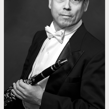
Styret i TSO
Opera
TSOs venner
Barn & unge
Bærekraft & samfunn
TSO talent
TSO mot 2030
Princess Astrid International Music Competition
Jobbe hos oss
Samarbeidspartnere
Nyheter