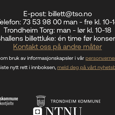
E-post:
billett@tso.no
elefon:
73 53 98 00 man - fre kl. 10-
Trondheim Torg:
man - lør kl. 10-18
hallens billettluke:
én time før konser
Kontakt oss på andre måter
om bruk av informasjonskapsler i vår
personverner
iste nytt rett i innboksen,
meld deg på vårt nyhets