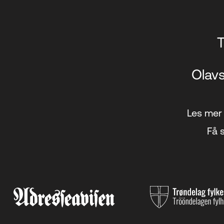
T
Olavs
Les mer 
Få s