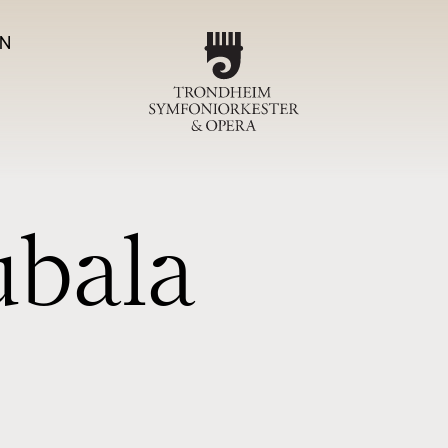
N
Program
TSO-ko
u
b
a
l
a
Magas
Om T
Sjefdirigen
Symfoniork