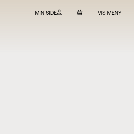
MIN SIDE
VIS MENY
 & billetter
rtet
in
SO
t Adam Hickox
esteret