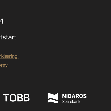
14
tstart
klæring.
brev
.