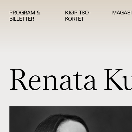
PROGRAM &
KJØP TSO-
MAGASI
BILLETTER
KORTET
R
e
n
a
t
a
K