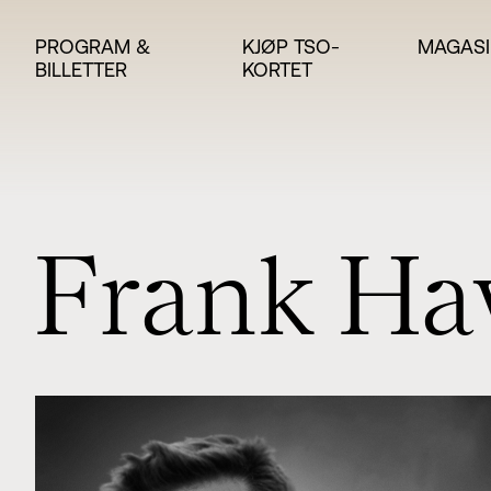
PROGRAM &
KJØP TSO-
MAGASI
BILLETTER
KORTET
F
r
a
n
k
H
a