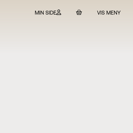
MIN SIDE
VIS MENY
 & billetter
rtet
in
SO
t Adam Hickox
esteret