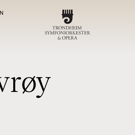
N
Program
TSO-ko
v
r
ø
y
Magas
Om T
Sjefdirigen
Symfoniork