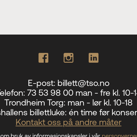
E-post:
billett@tso.no
elefon:
73 53 98 00 man - fre kl. 10-
Trondheim Torg:
man - lør kl. 10-18
hallens billettluke:
én time før konser
Kontakt oss på andre måter
om bruk av informasjonskapsler i vår
personverner