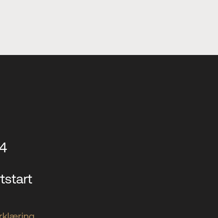
14
tstart
klæring.