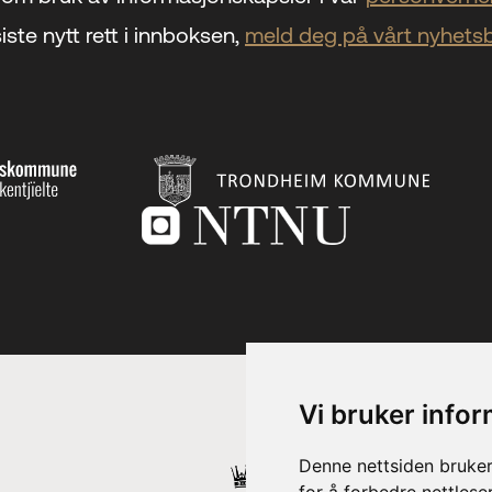
iste nytt rett i innboksen,
meld deg på vårt nyhets
Vi bruker info
Denne nettsiden bruker