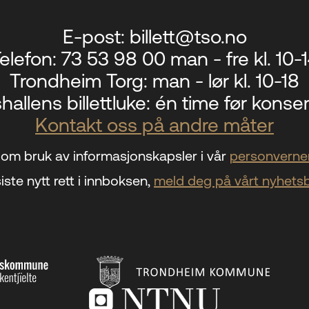
E-post:
billett@tso.no
elefon:
73 53 98 00 man - fre kl. 10-
Trondheim Torg:
man - lør kl. 10-18
hallens billettluke:
én time før konser
Kontakt oss på andre måter
om bruk av informasjonskapsler i vår
personverner
iste nytt rett i innboksen,
meld deg på vårt nyhets