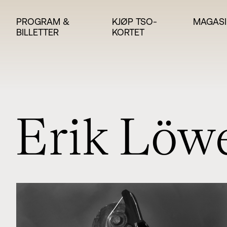
PROGRAM &
KJØP TSO-
MAGASI
BILLETTER
KORTET
E
r
i
k
L
ö
w