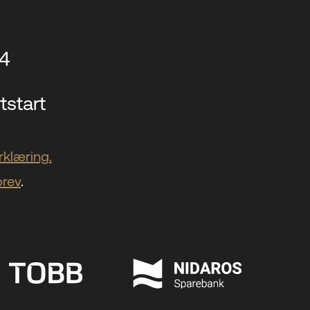
14
tstart
klæring.
brev
.