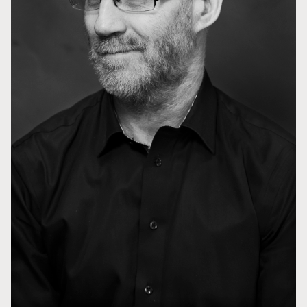
Styret i TSO
Opera
TSOs venner
Barn & unge
Bærekraft & samfunn
TSO talent
TSO mot 2030
Princess Astrid International Music Competition
Jobbe hos oss
Samarbeidspartnere
Nyheter