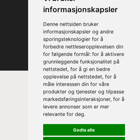
informasjonskapsler
Denne nettsiden bruker
informasjonskapsler og andre
sporingsteknologier for å
forbedre nettleseropplevelsen din
for følgende formål:
for å aktivere
grunnleggende funksjonalitet på
nettstedet
,
for å gi en bedre
opplevelse på nettstedet
,
for å
måle interessen din for våre
produkter og tjenester og tilpasse
markedsføringsinteraksjoner
,
for å
levere annonser som er mer
relevante for deg
.
Prinsesse Astrid, fru Ferner
Godta alle
Trondheim Symfoniorkester & Opera
sin høye beskytter