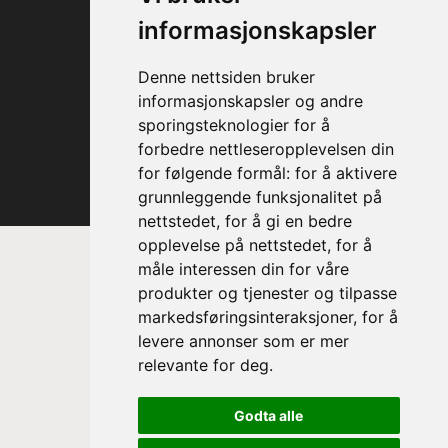
informasjonskapsler
Denne nettsiden bruker
informasjonskapsler og andre
sporingsteknologier for å
forbedre nettleseropplevelsen din
for følgende formål:
for å aktivere
grunnleggende funksjonalitet på
nettstedet
,
for å gi en bedre
opplevelse på nettstedet
,
for å
måle interessen din for våre
produkter og tjenester og tilpasse
markedsføringsinteraksjoner
,
for å
levere annonser som er mer
relevante for deg
.
Prinsesse Astrid, fru Ferner
Godta alle
Trondheim Symfoniorkester & Opera
sin høye beskytter