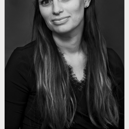
Styret i TSO
Opera
TSOs venner
Barn & unge
Bærekraft & samfunn
TSO talent
TSO mot 2030
Princess Astrid International Music Competition
Jobbe hos oss
Samarbeidspartnere
Nyheter