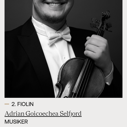
Styret i TSO
Opera
TSOs venner
Barn & unge
Bærekraft & samfunn
TSO talent
TSO mot 2030
Princess Astrid International Music Competition
Jobbe hos oss
Samarbeidspartnere
Nyheter
2. FIOLIN
Adrian Goicoechea Selfjord
MUSIKER