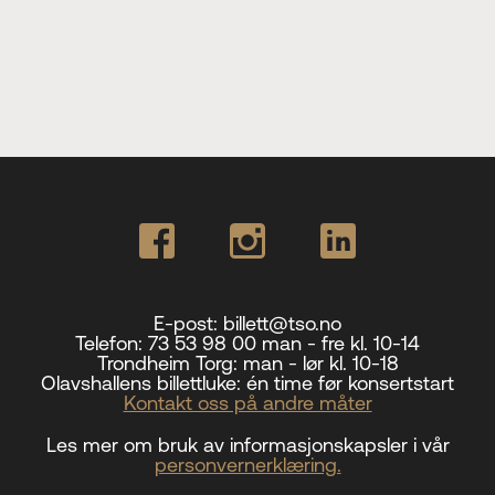
E-post:
billett@tso.no
Telefon:
73 53 98 00 man - fre kl. 10-14
Trondheim Torg:
man - lør kl. 10-18
Olavshallens billettluke:
én time før konsertstart
Kontakt oss på andre måter
Les mer om bruk av informasjonskapsler i vår
personvernerklæring.