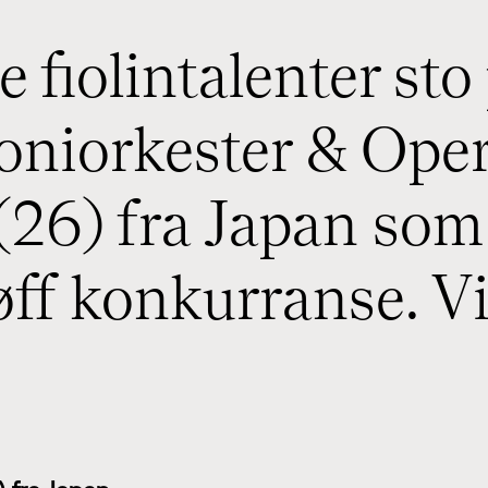
e fiolintalenter st
iorkester & Opera.
(26) fra Japan som
øff konkurranse. Vi