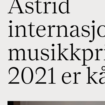
A
s
t
r
i
d
i
n
t
e
r
n
a
s
j
m
u
s
i
k
k
p
r
2
0
2
1
e
r
k