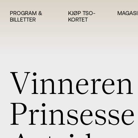
PROGRAM &
KJØP TSO-
MAGASI
BILLETTER
KORTET
V
i
n
n
e
r
e
n
P
r
i
n
s
e
s
s
e