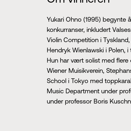
Yukari Ohno (1995) begynte å s
konkurranser, inkludert Valses
Violin Competition i Tyskland,
Hendryk Wienlawski i Polen, i t
Hun har vært solist med flere 
Wiener Muisikverein, Stepha
School i Tokyo med toppkarak
Music Department under profe
under professor Boris Kuschni