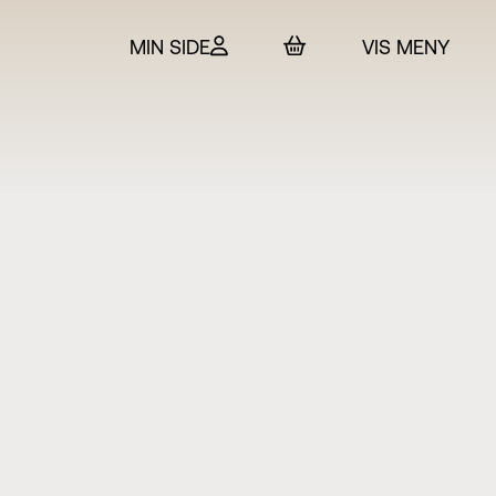
MIN SIDE
VIS MENY
 & billetter
rtet
in
SO
t Adam Hickox
esteret