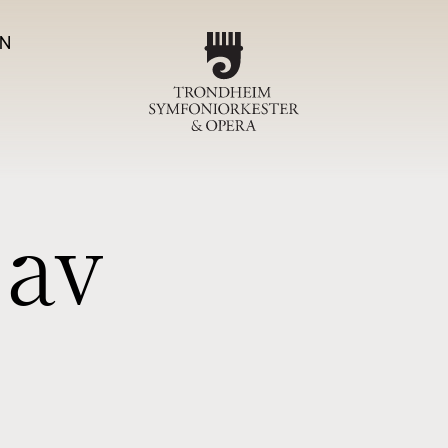
N
Program
TSO-ko
a
v
Magas
Om T
Sjefdirigen
Symfoniork