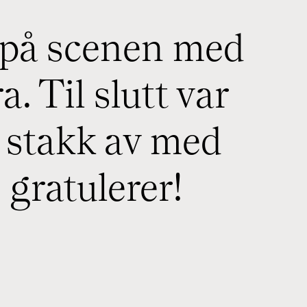
o på scenen med
 Til slutt var
 stakk av med
 gratulerer!