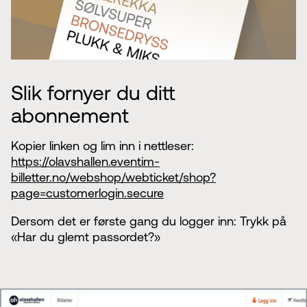
Styret i TSO
Opera
TSOs venner
Barn & unge
Bærekraft & samfunn
TSO talent
TSO mot 2030
Princess Astrid International Music Competition
Jobbe hos oss
Samarbeidspartnere
Slik fornyer du ditt
Nyheter
abonnement
Kopier linken og lim inn i nettleser:
https://olavshallen.eventim-
billetter.no/webshop/webticket/shop?
page=customerlogin.secure
Dersom det er første gang du logger inn: Trykk på
«Har du glemt passordet?»