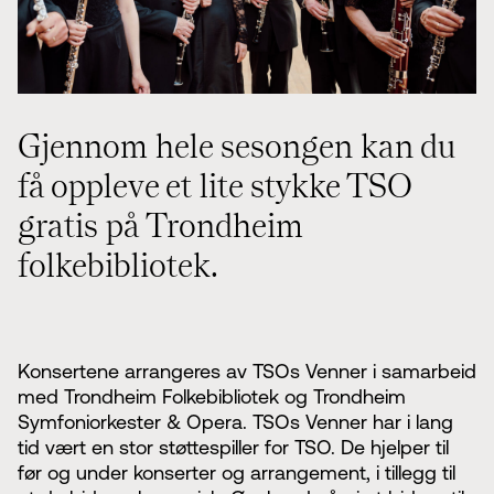
Styret i TSO
Opera
TSOs venner
Barn & unge
Bærekraft & samfunn
TSO talent
TSO mot 2030
Princess Astrid International Music Competition
Jobbe hos oss
Samarbeidspartnere
Gjennom hele sesongen kan du
Nyheter
få oppleve et lite stykke TSO
gratis på Trondheim
folkebibliotek.
Konsertene arrangeres av TSOs Venner i samarbeid
med Trondheim Folkebibliotek og Trondheim
Symfoniorkester & Opera. TSOs Venner har i lang
tid vært en stor støttespiller for TSO. De hjelper til
før og under konserter og arrangement, i tillegg til